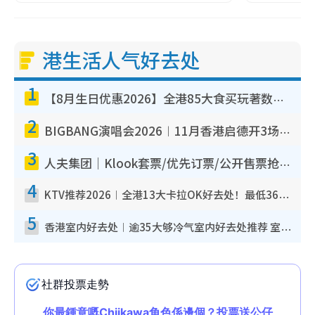
港生活人气好去处
1
【8月生日优惠2026】全港85大食买玩著数攻略 自助餐/火锅放题同行免费＋诚品/DONKI送现金券
2
BIGBANG演唱会2026︱11月香港启德开3场！实名制VIP申请、优先购票攻略
3
人夫集团｜Klook套票/优先订票/公开售票抢票攻略！附票价.购票连结.场地座位表
4
KTV推荐2026︱全港13大卡拉OK好去处！最低36元起 日语歌都有！(附地址+收费详情)
5
香港室内好去处︱逾35大够冷气室内好去处推荐 室内活动免费避雨无惧下雨