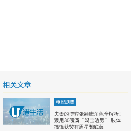
相关文章
电影剧集
夫妻的博弈张颖康角色全解析：
狠甩30磅演“妈宝渣男” 肢体
搞怪获赞有周星驰底蕴