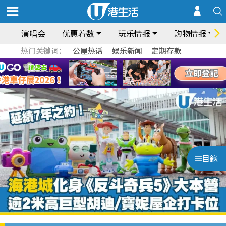
演唱会
优惠着数
玩乐情报
购物情报
热门关键词：
公屋热话
娱乐新闻
定期存款
目錄