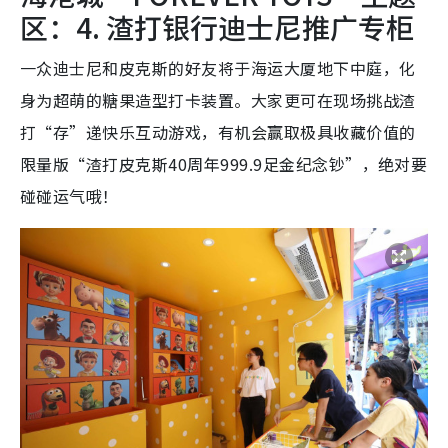
区：4. 渣打银行迪士尼推广专柜
一众迪士尼和皮克斯的好友将于海运大厦地下中庭，化
身为超萌的糖果造型打卡装置。大家更可在现场挑战渣
打“存”递快乐互动游戏，有机会赢取极具收藏价值的
限量版“渣打皮克斯40周年999.9足金纪念钞”，绝对要
碰碰运气哦！