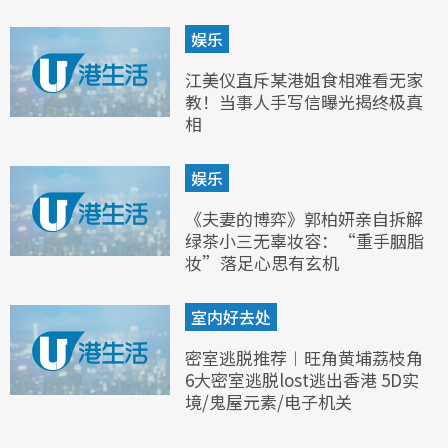
娱乐
江美仪直斥某港姐食相难看无家
教！当事人手写信曝光揭终极真
相
娱乐
《夫妻的博弈》郭柏妍亲自拆解
绿茶小三无辜妆容：“重手胭脂
妆”落足心思有玄机
室内好去处
密室逃脱推荐︱旺角黄埔荔枝角
6大密室逃脱lost逃出香港 5D实
境/鬼屋元素/电子机关