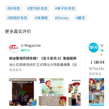
好去处
室内好去处
亲子好去处
拍拖好去处
海港城
Disney
展览
更多真实评价
U Magazine
U G
吹水
香
《反斗
胡迪驚現禿頭危機？《反斗奇兵 5》粵語版
【《反斗奇兵5》
迪士尼與彼思終於正式釋出大熱動畫續集《反斗奇兵 5》最新
🚀Toy S
阅读更多
阅读更多