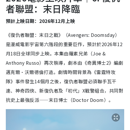
者聯盟：末日降臨
預計上映日期：2026年12月上映
《復仇者聯盟：末日之戰》（Avengers: Doomsday）
是漫威電影宇宙第六階段的重要巨作，預計於2026年12
月18日全球同步上映。本集由羅素兄弟（Joe &
Anthony Russo）再次執導，劇本由《奇異博士2》編劇
邁克爾·沃爾德倫打造。劇情時間背景為《雷霆特攻
隊》事件發生14個月之後，復仇者聯盟必須聯手瓦干
達、神奇四俠、新復仇者及「初代」X戰警組合，共同對
抗史上最強反派——末日博士（Doctor Doom）。