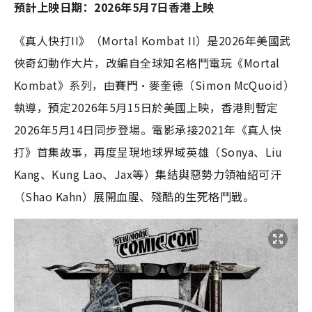
預計上映日期：2026年5月7日香港上映
《真人快打II》（Mortal Kombat II）是2026年美國武
俠奇幻動作大片，改編自全球知名格鬥電玩《Mortal
Kombat》系列，由賽門·麥奎德（Simon McQuoid）
執導，預定2026年5月15日於美國上映，香港則暫定
2026年5月14日同步登場。電影承接2021年《真人快
打》首集故事，再度呈現地球界域英雄（Sonya、Liu
Kang、Kung Lao、Jax等）集結與惡勢力領袖紹可汗
（Shao Kahn）展開血腥、殘酷的生死格鬥戰。