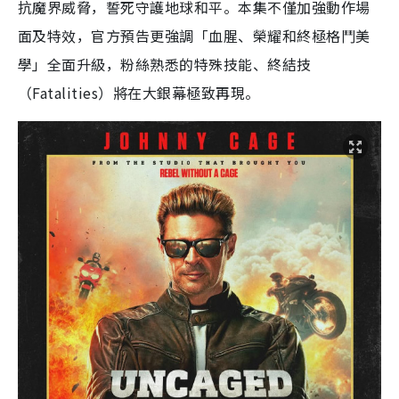
抗魔界威脅，誓死守護地球和平。​​本集不僅加強動作場
面及特效，官方預告更強調「血腥、榮耀和終極格鬥美
學」全面升級，粉絲熟悉的特殊技能、終結技
（Fatalities）將在大銀幕極致再現。