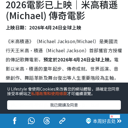
2026電影已上映｜米高積遜
(Michael) 傳奇電影
上映日期：2026年4月24日全球上映
《米高積遜》（Michael Jackson/Michael）是美國流
行天王米高·積遜（Michael Jackson）首部獲官方授權
的傳記歌舞電影，
預定於2026年4月24日全球上映。
電
影以米高·積遜的童年起步、傳奇成就、世界巡演、音
樂創作、舞蹈革新及舞台復出等人生重要階段為主軸，
細緻勾勒「流行樂之王」登上高峰的爆發力、創作背後
U Lifestyle 會使用Cookies來改善您的網站體驗，請確定您同意
接受本網站之
私隱政策和使用條款
才可繼續瀏覽。
的壓力與人性掙扎，並真實呈現他所經歷的爭議與情感
低谷。片中將重現多場高水準舞台表演，包括
我已閱讀及同意
〈Thriller〉、〈Smooth Criminal〉、〈Beat It〉、
本周好去处
〈Billie Jean〉等原版神曲，帶領觀眾見證米高積遜音