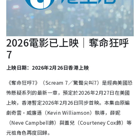
2026電影已上映｜奪命狂呼
7
上映日期：2026年2月26日香港上映
《奪命狂呼7》（Scream 7／驚聲尖叫7）是經典美國恐
怖懸疑系列的最新一章，預定於2026年2月27日在美國
上映，香港暫定2026年2月26日同步首映。本集由原編
劇奇雲·威廉遜（Kevin Williamson）執導，薛妮
（Neve Campbell飾）與蓋兒（Courteney Cox飾）等
元祖角色再度回歸。​