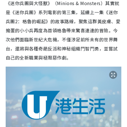
《迷你兵團與大怪獸》（Minions & Monsters）其實就
是《迷你兵團》系列電影的第三集，延續上一集《迷你
兵團2：格魯的崛起》的故事路線，聚焦這群黃皮膚、愛
搗蛋的小小兵再度為首領格魯帶來驚喜連連的冒險。今
次他們面臨新世紀大危機，不僅涉足前所未有的世界舞
台，還將與各種奇葩反派和神秘組織鬥智鬥勇，並嘗試
自己的全新職業與極限惡作劇。