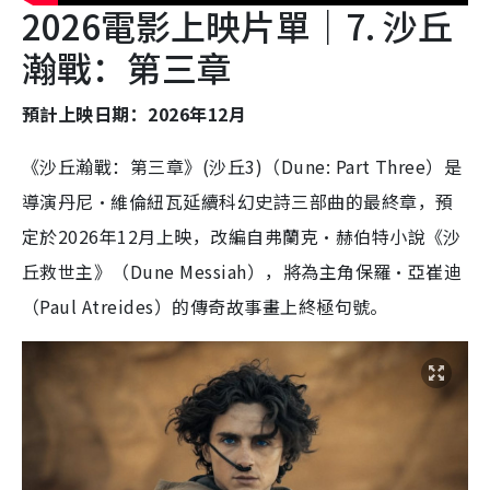
2026電影上映片單｜7. 沙丘
瀚戰：第三章
預計上映日期：2026年12月
《沙丘瀚戰：第三章》(沙丘3)（Dune: Part Three）是
導演丹尼·維倫紐瓦延續科幻史詩三部曲的最終章，預
定於2026年12月上映，改編自弗蘭克·赫伯特小說《沙
丘救世主》（Dune Messiah），將為主角保羅·亞崔迪
（Paul Atreides）的傳奇故事畫上終極句號。