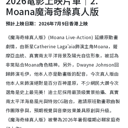
2026電影上映片單｜2.
Moana魔海奇緣真人版
預計上映日期：2026年7月9日香港上映
《魔海奇緣真人版》(Moana Live-Action) 延續原動畫
劇情，由新星Catherine Laga'aia飾演主角Moana，薩
摩亞血統、真實南太平洋背景及陽光自信形象，被認為
非常貼合Moana角色精神。另外，Dwayne Johnson回
歸飾演毛伊，他本人亦是動畫版的配音，今次真人版由
他本人來飾演絕對是百分百神還原，不少網民大讚今次
選角是史上最完美！迪士尼採用最頂級實景拍攝、真實
南太平洋海島風光與特效CG融合，邀請原班動畫歌曲製
作團隊參與，預期視覺與音樂效果兼具原創與升級。
《魔海奇緣真人版》被譽為2026年暑假檔期必睇家庭奇