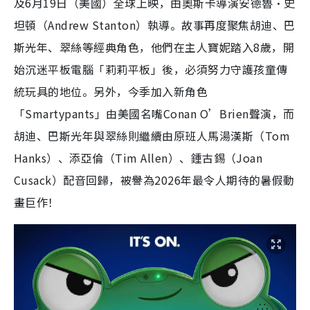
及6月19日（美國）全球上映，由奧斯卡導演安德魯·史
坦頓（Andrew Stanton）執導。故事再度聚焦胡迪、巴
斯光年、翠絲等經典角色，他們在主人寶妮踏入8歲，開
始沉迷平板電腦「莉莉平板」後，必須努力守護孩童傳
統玩具的地位。另外，今季加入新角色
「Smartypants」由美國名嘴Conan O’Brien聲演，而
胡迪、巴斯光年與翠絲則繼續由原班人馬湯漢斯（Tom
Hanks）、添亞倫（Tim Allen）、鍾古錫（Joan
Cusack）配音回歸，被譽為2026年最令人期待的暑假動
畫巨作！