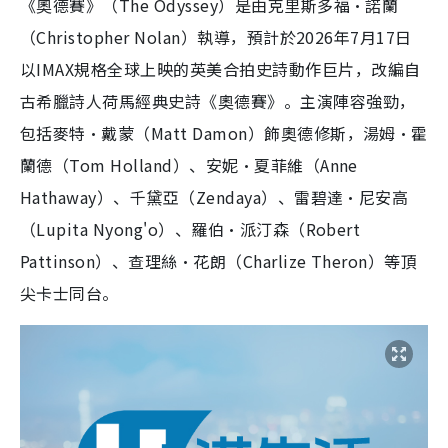
《奧德賽》（The Odyssey）是由克里斯多福·諾蘭
（Christopher Nolan）執導，預計於2026年7月17日
以IMAX規格全球上映的英美合拍史詩動作巨片，改編自
古希臘詩人荷馬經典史詩《奧德賽》。主演陣容強勁，
包括麥特·戴蒙（Matt Damon）飾奧德修斯，湯姆·霍
蘭德（Tom Holland）、安妮·夏菲維（Anne
Hathaway）、千黛亞（Zendaya）、雷碧達·尼安高
（Lupita Nyong'o）、羅伯·派汀森（Robert
Pattinson）、查理絲·花朗（Charlize Theron）等頂
尖卡士同台。