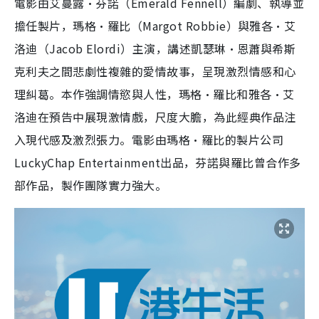
電影由艾蔓露·芬諾（Emerald Fennell）編劇、執導並
擔任製片，瑪格·羅比（Margot Robbie）與雅各·艾
洛迪（Jacob Elordi）主演，講述凱瑟琳·恩蕭與希斯
克利夫之間悲劇性複雜的愛情故事，呈現激烈情感和心
理糾葛。本作強調情慾與人性，瑪格·羅比和雅各·艾
洛迪在預告中展現激情戲，尺度大膽，為此經典作品注
入現代感及激烈張力。電影由瑪格·羅比的製片公司
LuckyChap Entertainment出品，芬諾與羅比曾合作多
部作品，製作團隊實力強大。​