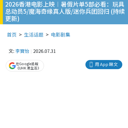
2026香港电影上映︱暑假片单5部必看：玩具
总动员5/魔海奇缘真人版/迷你兵团回归 (持续
更新)
首页
生活话题
电影剧集
文:
李寶怡
2026.07.31
在Google追蹤
用 App 睇文
《UHK 港生活》