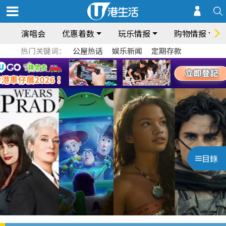
演唱会
优惠着数
玩乐情报
购物情报
热门关键词：
公屋热话
娱乐新闻
定期存款
目錄