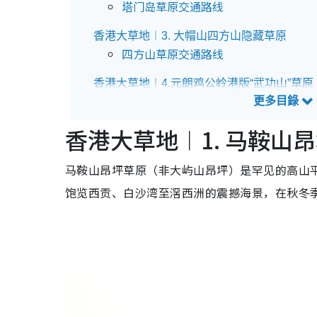
塔门岛草原交通路线
香港大草地︱3. 大帽山四方山隐藏草原
四方山草原交通路线
香港大草地︱4.元朗鸡公岭港版“武功山”草原
鸡公岭交通路线
香港大草地︱1. 马鞍山
香港大草地︱5.西贡粮船湾白虎山隐世草原
白虎山交通路线
马鞍山昂坪草原（非大屿山昂坪）是罕见的高山
香港大草地︱6. 清水湾大坑墩风筝场亲子野
饱览西贡、白沙湾至滘西洲的震撼海景，在秋冬
大坑墩风筝场交通路线