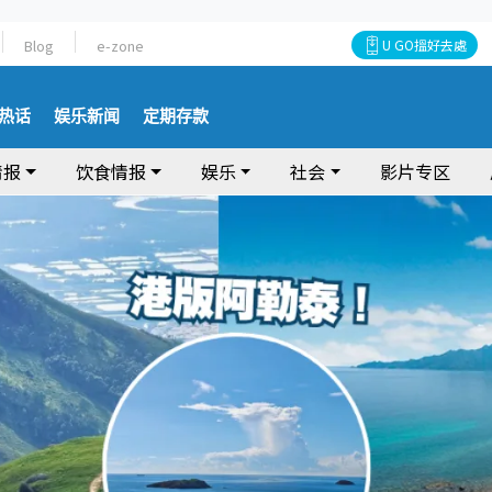
Blog
e-zone
U GO搵好去處
热话
娱乐新闻
定期存款
情报
饮食情报
娱乐
社会
影片专区