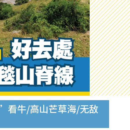
”看牛/高山芒草海/无敌