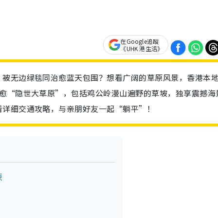
在Google追蹤
《UHK 港生活》
，被无边绿毯同治愈蓝天包围？想看广阔的草原风景，香港本
治愈“隐世大草原”，包括鸡公岭漫山遍野的草坡，独享震撼海
看详细交通攻略，与亲朋好友一起“躺平”！
原