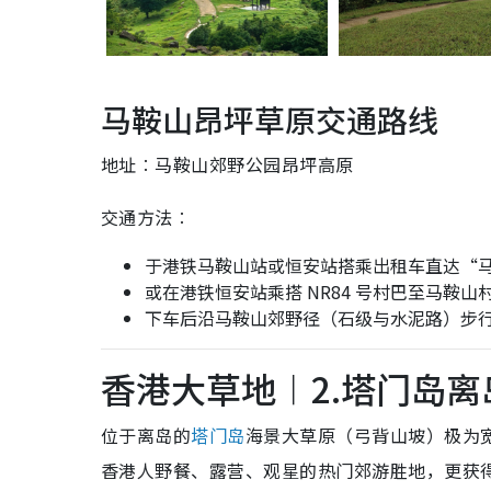
马鞍山昂坪草原交通路线
地址︰马鞍山郊野公园昂坪高原
交通方法︰
于港铁马鞍山站或恒安站搭乘出租车直达“
或在港铁恒安站乘搭 NR84 号村巴至马鞍山
下车后沿马鞍山郊野径（石级与水泥路）步行
香港大草地︱2.塔门岛
位于离岛的
塔门岛
海景大草原（弓背山坡）极为
香港人野餐、露营、观星的热门郊游胜地，更获