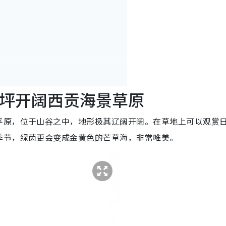
昂坪开阔西贡海景草原
平原，位于山谷之中，地形极其辽阔开阔。在草地上可以观赏
餐首选草地
季节，绿茵更会变成金黄色的芒草海，非常唯美。