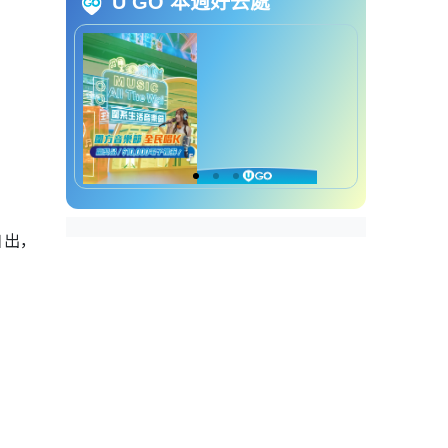
U GO 本週好去處
“武功山”草原
鸡公岭交通路线
香港大草地︱5.西贡粮船湾白虎
山隐世草原
白虎山交通路线
香港大草地︱6. 清水湾大坑墩风
筝场亲子野餐首选草地
大坑墩风筝场交通路线
日出，