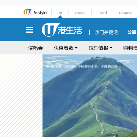
HK
Travel
Food
Beauty
热门关键词：
公屋
演唱会
优惠着数
玩乐情报
购物