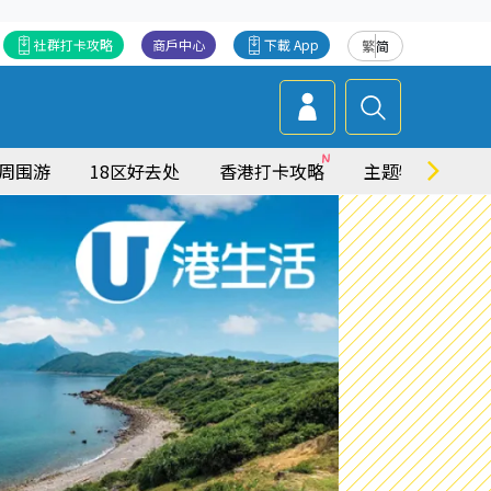
社群打卡攻略
商戶中心
下載 App
繁
简
周围游
18区好去处
香港打卡攻略
主题特集