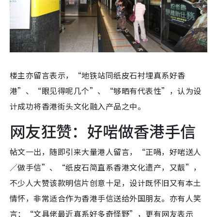
楼主亦留言表示，“地铁站同纸皮石衬埋真系好香
港”、“眼见得呢几个”、“够晒有代表性”，认为设
计成功将香港街头文化融入产品之中。
网友狂赞：好啱做香港手信
帖文一出，随即引来大量港人留言，“正喎，好啱送人
／做手信”、“纸皮石简直系香港文化遗产，又靓”，
不少人大赞该款明信片创意十足，设计既怀旧又有本土
情怀，非常适合作为香港手信送给外国朋友。亦有人笑
言：“文具佬最近真系好多奇怪野”，更有网友表示