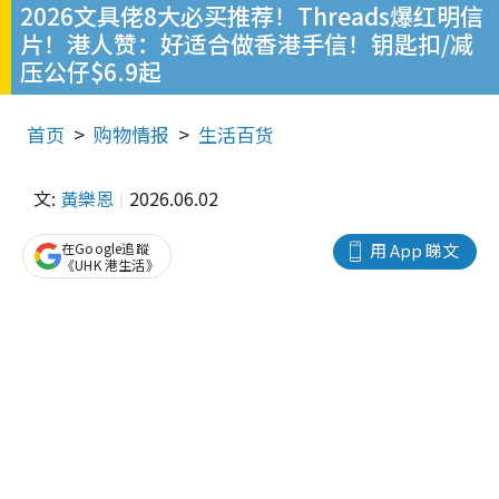
2026文具佬8大必买推荐！Threads爆红明信
片！港人赞：好适合做香港手信！钥匙扣/减
压公仔$6.9起
首页
购物情报
生活百货
文:
黃樂恩
2026.06.02
在Google追蹤
用 App 睇文
《UHK 港生活》