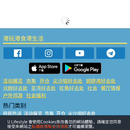
港玩港食港生活
活动展览
市集
开仓
尖沙咀好去处
铜锣湾好去处
元朗好去处
荃湾好去处
旺角好去处
社会
餐厅情报
户外郊游
社会福利
热门类别
网民热话
活动展览
市集
开仓
尖沙咀好去处
铜锣湾好去处
元朗好去处
荃湾好去处
旺角好去处
社会
U Lifestyle 會使用Cookies來改善您的網站體驗，請確定您同意
接受本網站之
私隱政策和使用條款
才可繼續瀏覽。
餐厅情报
户外郊游