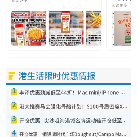
阅读更多
阅读更多
港生活限时优惠情报
1
丰泽优惠劲减低至44折！Mac mini/iPhone 17 Pro大减价！厨房家电$220起
2
港大推赛马会强化骨骼计划！$100骨质密度X光检查 完成免费运动训练送超市礼券！附参加资格
3
开仓优惠 | 尖沙咀海港城名牌运动鞋开仓低至1折！On鞋$899起/Joy&Peace鞋履$98起
4
开仓优惠｜铜锣湾时代广场Doughnut/Campo Marzio开仓低至1折！背囊、书包、手袋劈价$200起