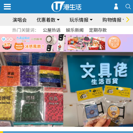
演唱会
优惠着数
玩乐情报
购物情报
热门关键词：
公屋热话
娱乐新闻
定期存款