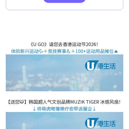
《U GO》请您去香港运动节2026！
体验新兴运动💦＋竞技赛事💪＋100+运动用品摊位🔥
【送您🐯】韩国超人气文创品牌MUZIK TIGER 冰感风扇！
↓将萌虎嘅慵懒疗愈带返屋企↓