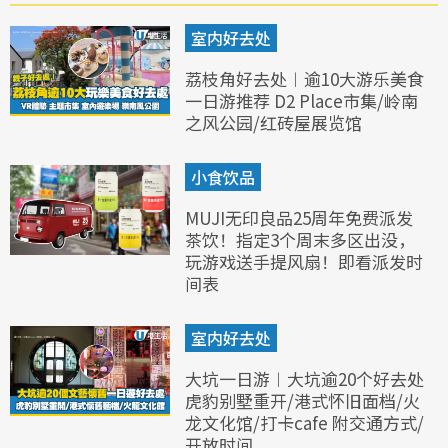
室内好去处
荔枝角好去处︱逾10大游乐美食
一日游推荐 D2 Place市集/岭南
之风公园/红砖屋展览馆
小食饮品
MUJI无印良品25周年免费派发
茶饮！指定3个周末多区出没，
玩游戏送手提风扇！即看派发时
间表
室内好去处
大坑一日游︱大坑逾20个好去处
虎豹别墅重开/港式怀旧面档/火
龙文化馆/打卡cafe 附交通方式/
开放时间