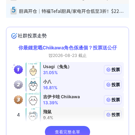
5
厨具开仓｜特福Tefal厨具/家电开仓低至3折！$220起买平底锅/炒锅/汤锅！电饭煲/吸尘器/挂烫机$418起