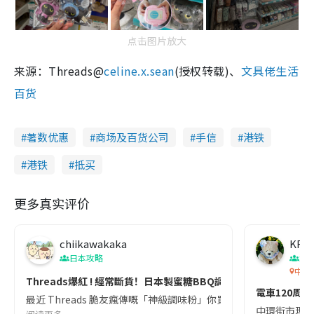
点击图片放大
来源：Threads@
celine.x.sean
(授权转载)、
文具佬生活
百货
著数优惠
商场及百货公司
手信
港铁
港铁
抵买
更多真实评价
chiikawakaka
KF33
日本攻略
潮
中環
Threads爆紅 ! 經常斷貨！日本製蜜糖BBQ調味粉 香港邊度買到?
電車120周年 
最近 Threads 脆友瘋傳嘅「神級調味粉」你買咗未？身為炸物
中環街市現正有電