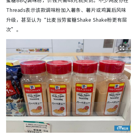
蜜糖BBQ调味粉，价钱只需48元就买到。不少网友亦在
Threads表示该款调味粉加入薯条、薯片或鸡翼后风味
升级，甚至认为“比麦当劳蜜糖Shake Shake粉更有层
次”。