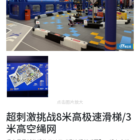
i
n
g
T
i
m
e
点击图片放大
超刺激挑战8米高极速滑梯/3
米高空绳网