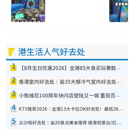
港生活人气好去处
1
【8月生日优惠2026】全港85大食买玩著数攻略 自助餐/火锅放题同行免费＋诚品/DONKI送现金券
2
香港室内好去处︱逾35大够冷气室内好去处推荐 室内活动免费避雨无惧下雨
3
小熊维尼100周年快闪店登陆又一城 重现百亩森林经典场景／独家限定盲盒登场／专属DIY香水
4
KTV推荐2026︱全港13大卡拉OK好去处！最低36元起 日语歌都有！(附地址+收费详情)
5
尖沙咀好去处︱逾20景点美食推荐 维港观景台/红磡古迹/九龙公园/室内游乐场