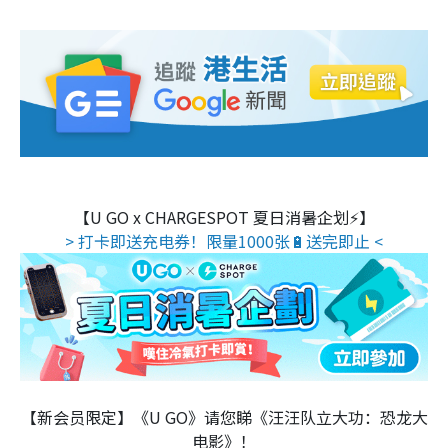
【U GO x CHARGESPOT 夏日消暑企划⚡】
> 打卡即送充电券！限量1000张🔋送完即止 <
【新会员限定】《U GO》请您睇《汪汪队立大功：恐龙大
电影》！