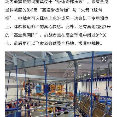
场内最震撼的设施莫过于“极速滑梯乐园”，设有全港
最斜坡度的8米高“高速滑板滑梯”与“火箭飞毯滑
梯”。挑战者可选择坐上水泡或另一边俯趴于专用滑垫
上，体验极速俯冲的离心快感。此外，还有离地超过3米
的“高空绳网阵”，挑战者需在高空环境中闯过8个关
卡，最后更可以飞索道俯瞰整个场地，极具挑战性。