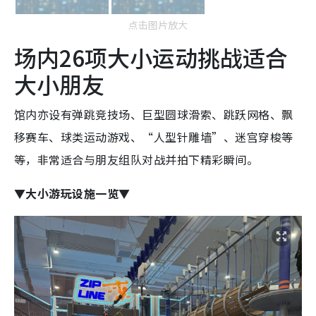
点击图片放大
场内26项大小运动挑战适合
大小朋友
馆内亦设有弹跳竞技场、巨型圆球滑索、
跳跃网格、
飘
移赛车、球类运动游戏、“人型针雕墙”、
迷宫穿梭
等
等，非常适合与朋友组队对战并拍下精彩瞬间。
▼大小游玩设施一览▼