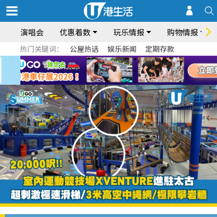
演唱会
优惠着数
玩乐情报
购物情报
热门关键词：
公屋热话
娱乐新闻
定期存款