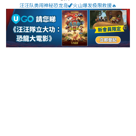
汪汪队勇闯神秘恐龙岛🦖火山爆发极限救援🔥