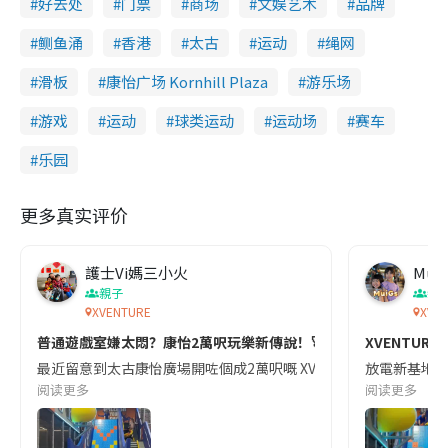
好去处
门票
商场
文娱艺术
品牌
鲗鱼涌
香港
太古
运动
绳网
滑板
康怡广场 Kornhill Plaza
游乐场
游戏
运动
球类运动
运动场
赛车
乐园
更多真实评价
護士Vi媽三小火
MuiG
親子
親
XVENTURE
XVE
普通遊戲室嫌太悶？康怡2萬呎玩樂新傳說！🚀🤯
XVENTURE 放
最近留意到太古康怡廣場開咗個成2萬呎嘅 XVENTURE 適合大仔大
放電新基地XV
阅读更多
阅读更多