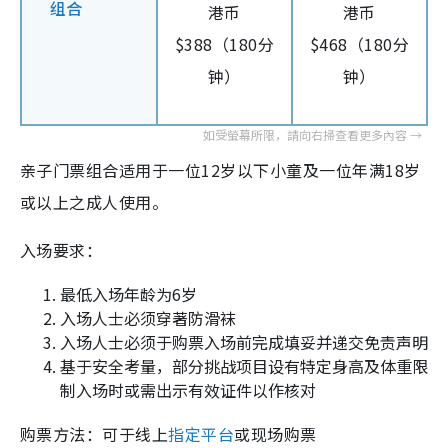
组合
港币
港币
$388（180分
$468（180分
钟）
钟）
亲子门票组合适用于一位12岁以下小童及一位年满18岁
或以上之成人使用。
入场要求：
最低入场年龄为6岁
入场人士必须穿著防滑袜
入场人士必须于购票入场前完成填妥并递交免责声明
基于安全考量，部分挑战项目设有特定身高及体重限
制入场时或需出示有效证件以作核对
购票方法：可于线上
指定平台
或现场购票