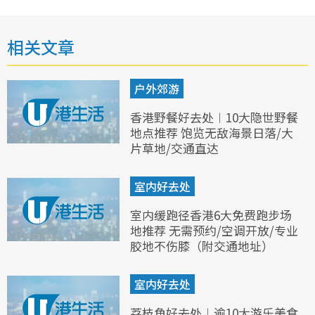
相关文章
户外郊游
香港野餐好去处︱10大隐世野餐
地点推荐 饱览无敌海景日落/大
片草地/交通直达
室内好去处
室内缓跑径香港6大免费跑步场
地推荐 无需预约/空调开放/专业
胶地不伤膝（附交通地址）
室内好去处
荔枝角好去处︱逾10大游乐美食