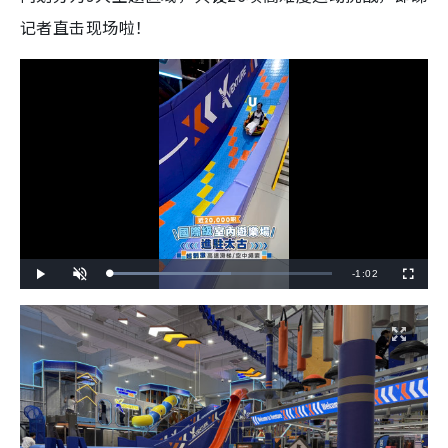
记者直击现场啦！
R
-
1:02
L
P
U
F
o
l
n
u
a
a
m
l
e
d
y
u
l
e
t
s
d
e
c
m
:
r
5
e
4
e
a
.
n
4
9
i
%
n