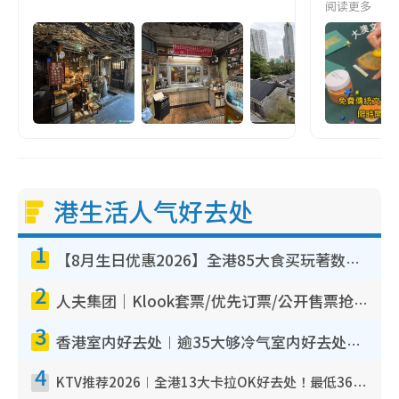
阅读更多
港生活人气好去处
1
【8月生日优惠2026】全港85大食买玩著数攻略 自助餐/火锅放题同行免费＋诚品/DONKI送现金券
2
人夫集团｜Klook套票/优先订票/公开售票抢票攻略！附票价.购票连结.场地座位表
3
香港室内好去处︱逾35大够冷气室内好去处推荐 室内活动免费避雨无惧下雨
4
KTV推荐2026︱全港13大卡拉OK好去处！最低36元起 日语歌都有！(附地址+收费详情)