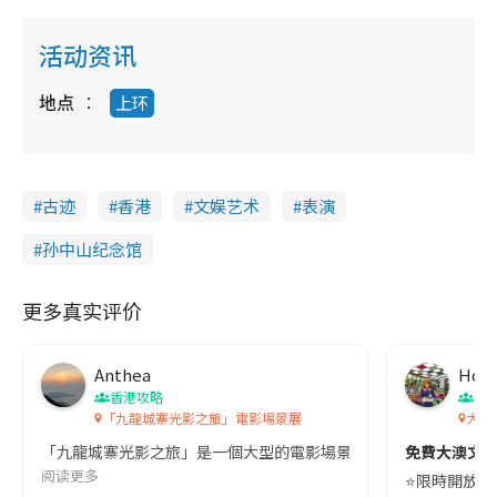
活动资讯
地点
上环
古迹
香港
文娱艺术
表演
孙中山纪念馆
更多真实评价
Anthea
Hon
香港攻略
香
「九龍城寨光影之旅」電影場景展
大澳
「九龍城寨光影之旅」是一個大型的電影場景展覽，在九龍城寨的歷史
免費大澳文物
阅读更多
⭐️限時開放日