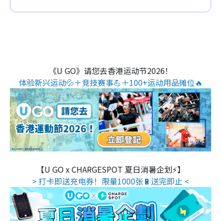
《U GO》请您去香港运动节2026！
体验新兴运动💦＋竞技赛事💪＋100+运动用品摊位🔥
【U GO x CHARGESPOT 夏日消暑企划⚡】
> 打卡即送充电券！限量1000张🔋送完即止 <