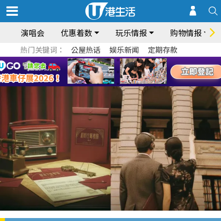
演唱会
优惠着数
玩乐情报
购物情报
热门关键词：
公屋热话
娱乐新闻
定期存款