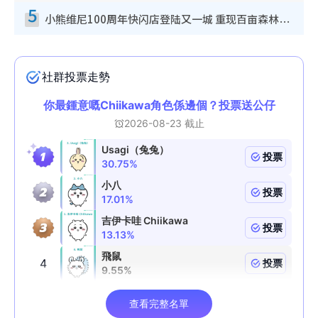
5
小熊维尼100周年快闪店登陆又一城 重现百亩森林经典场景／独家限定盲盒登场／专属DIY香水