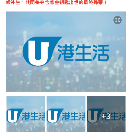
候补生，共同争夺含着金钥匙出世的最终殊荣！
+3