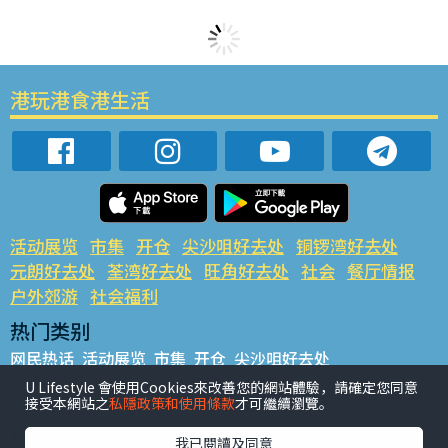
港玩港食港生活
活动展览
市集
开仓
尖沙咀好去处
铜锣湾好去处
元朗好去处
荃湾好去处
旺角好去处
社会
餐厅情报
户外郊游
社会福利
热门类别
网民热话
活动展览
市集
开仓
尖沙咀好去处
铜锣湾好去处
元朗好去处
荃湾好去处
旺角好去处
社会
U Lifestyle 會使用Cookies來改善您的網站體驗，請確定您同意
接受本網站之
私隱政策和使用條款
才可繼續瀏覽。
餐厅情报
户外郊游
热门标签
我已閱讀及同意