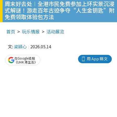
周末好去处︱全港市民免费参加上环实景沉浸
式解谜！游走百年古迹争夺“人生金钥匙”附
免费领取体验包方法
首页
玩乐情报
活动展览
文:
梁穎心
2026.05.14
在Google追蹤
用 App 睇文
《UHK 港生活》