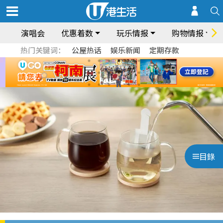
演唱会
优惠着数
玩乐情报
购物情报
热门关键词：
公屋热话
娱乐新闻
定期存款
目錄