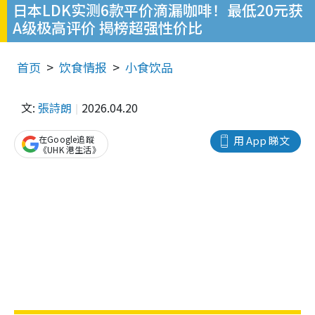
日本LDK实测6款平价滴漏咖啡！最低20元获
A级极高评价 揭榜超强性价比
首页
饮食情报
小食饮品
文:
張詩朗
2026.04.20
在Google追蹤
用 App 睇文
《UHK 港生活》