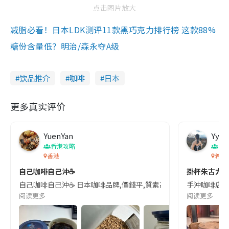
点击图片放大
减脂必看！日本LDK测评11款黑巧克力排行榜 这款88%
糖份含量低？明治/森永夺A级
饮品推介
咖啡
日本
更多真实评价
YuenYan
Yy
香港攻略
香
香港
希慎
自己咖啡自己沖☕️
掛杯朱古力
自己咖啡自己沖☕️ 日本咖啡品牌,價錢平,質素高! 最啱返工一早提神飲!
手沖咖啡店 比利
阅读更多
阅读更多