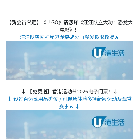
【新会员限定】《U GO》请您睇《汪汪队立大功：恐龙大
电影》！
汪汪队勇闯神秘恐龙岛🦖火山爆发极限救援🔥
↓ 【免费送】香港运动节2026电子门票！↓
↓ 设过百运动用品摊位 / 可现场体验多项新颖运动及观赏
赛事🔥 ↓