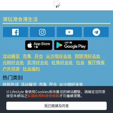
港玩港食港生活
活动展览
市集
开仓
尖沙咀好去处
铜锣湾好去处
元朗好去处
荃湾好去处
旺角好去处
社会
餐厅情报
户外郊游
社会福利
热门类别
网民热话
活动展览
市集
开仓
尖沙咀好去处
铜锣湾好去处
元朗好去处
荃湾好去处
旺角好去处
社会
U Lifestyle 會使用Cookies來改善您的網站體驗，請確定您同意
接受本網站之
私隱政策和使用條款
才可繼續瀏覽。
餐厅情报
户外郊游
热门标签
我已閱讀及同意
#UGO揾好去处
#人气活动推介
#美食社群热话