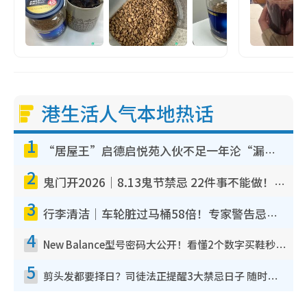
港生活人气本地热话
1
“居屋王”启德启悦苑入伙不足一年沦“漏水之王”！插座喷火花致大停电 多户业主全屋家电报废
2
鬼门开2026｜8.13鬼节禁忌 22件事不能做！烧肉、刺身要少食？半夜勿吹口哨/打给个电话
3
行李清洁｜车轮脏过马桶58倍！专家警告忌用酒精擦 教1招免脏手除菌
4
New Balance型号密码大公开！看懂2个数字买鞋秒知功能免中伏 附5大热门鞋款
5
剪头发都要择日？司徒法正提醒3大禁忌日子 随时剪走财运！这日剪发恐“剪寿命”？