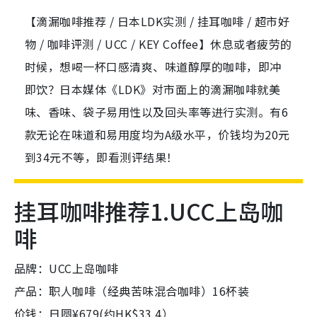
【滴漏咖啡推荐 / 日本LDK实测 / 挂耳咖啡 / 超市好
物 / 咖啡评测 / UCC / KEY Coffee】休息或者疲劳的
时候，想喝一杯口感清爽、味道醇厚的咖啡，即冲
即饮？日本媒体《LDK》对市面上的滴漏咖啡就美
味、香味、袋子易用性以及回头率等进行实测。有6
款无论在味道和易用度均为A级水平，价钱均为20元
到34元不等，即看测评结果！
挂耳咖啡推荐1.UCC上岛咖
啡
品牌：UCC上岛咖啡
产品：职人咖啡（经典苦味混合咖啡）16杯装
价钱：日圆¥679(约HK$33.4）