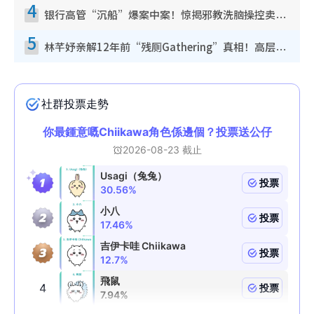
4
银行高管“沉船”爆案中案！惊揭邪教洗脑操控卖淫被吞600万，幕后黑手讲多错多
5
林芊妤亲解12年前“残厕Gathering”真相！高层解约一句话重创尊严，至今拒返TVB