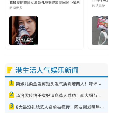
我最愛的韓國女演員孔曉振終於要回歸小螢幕啦!這次的劇本改編自同名
阅读更多
阅读更多
港生活人气娱乐新闻
1
简淑儿染金发剪短头发气质判若两人！吓坏老公麦大力都认不出：“你做什么？”
2
汤洛雯传终于有好消息造人成功！两大细节曝孕味极浓引猜测：大肚婆先会咁！
3
8大最没礼貌艺人名单被疯传！网友揭发明星真面目，一致数落这一位是无品天花板？