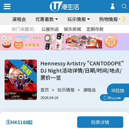
演唱会
优惠着数
玩乐情报
购物情报
热门关键词：
公屋热话
娱乐新闻
定期存款
Hennessy Artistry "CANTODOPE"
DJ Night活动详情/日期/时间/地点/
票价一览
首页
玩乐情报
演唱会
目錄
2026.04.16
用App睇
购票详情
HK$188起