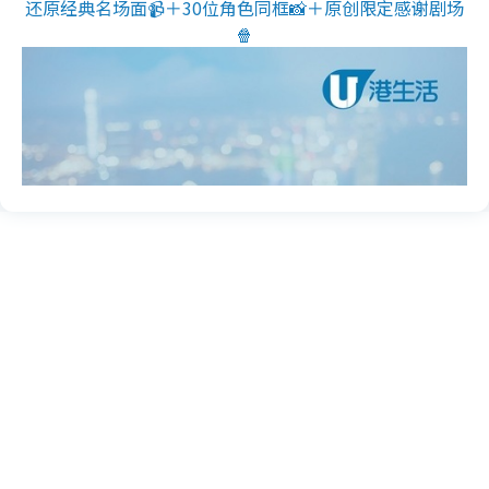
还原经典名场面📹＋30位角色同框📸＋原创限定感谢剧场
🍿