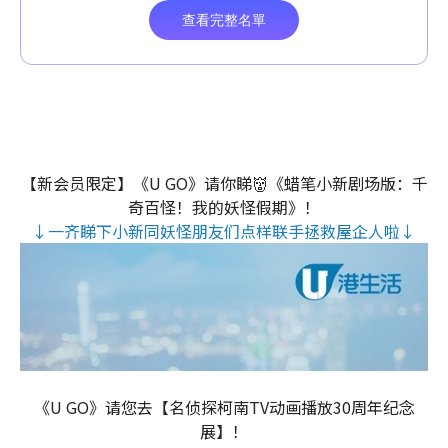
【新会员限定】《U GO》请你睇👹《蜡笔小新剧场版：千
奇百怪！我的妖怪假期》！
↓一齐睇下小新同妖怪朋友们点样联手拯救屋企人啦↓
《U GO》请您去【名侦探柯南TV动画播放30周年纪念
展】！