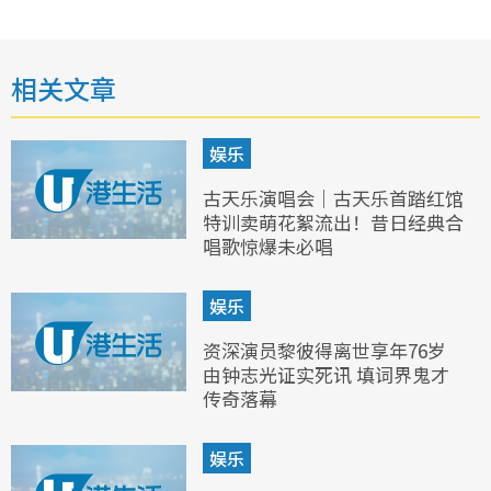
相关文章
娱乐
古天乐演唱会｜古天乐首踏红馆
特训卖萌花絮流出！昔日经典合
唱歌惊爆未必唱
娱乐
资深演员黎彼得离世享年76岁
由钟志光证实死讯 填词界鬼才
传奇落幕
娱乐