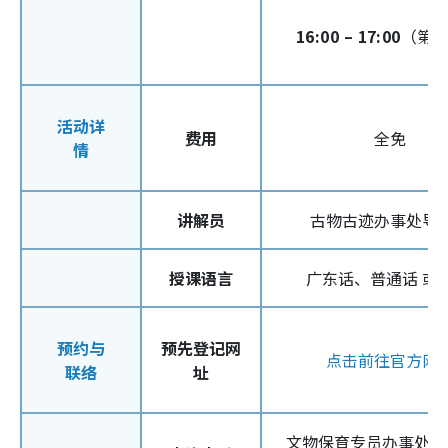
16:00 – 17:00
（第
活动详
费用
全免
情
讲解员
古物古迹办事处导
授课语言
广东话、普通话 或 
预约与
预先登记网
点击前往官方网
联络
址
文物保育专员办事处（