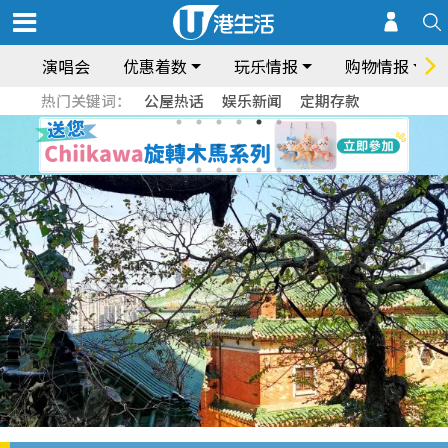
演唱会
优惠着数
玩乐情报
购物情报
热门关键词：
公屋热话
娱乐新闻
定期存款