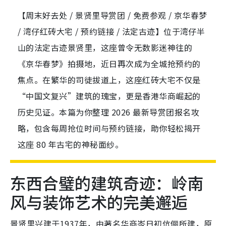
【周末好去处 / 景贤里导赏团 / 免费参观 / 京华春梦
/ 湾仔红砖大宅 / 预约链接 / 法定古迹】位于湾仔半
山的法定古迹景贤里，这座曾令无数影迷神往的
《京华春梦》拍摄地，近日再次成为全城抢预约的
焦点。在繁华的司徒拔道上，这座红砖大宅不仅是
“中国文复兴”建筑的瑰宝，更是香港华商崛起的
历史见证。本篇为你整理 2026 最新导赏团报名攻
略，包含每周抢位时间与预约链接，助你轻松揭开
这座 80 年古宅的神秘面纱。
东西合璧的建筑奇迹：岭南
风与装饰艺术的完美邂逅
景贤里兴建于1937年，由著名华商岑日初伉俪所建，原