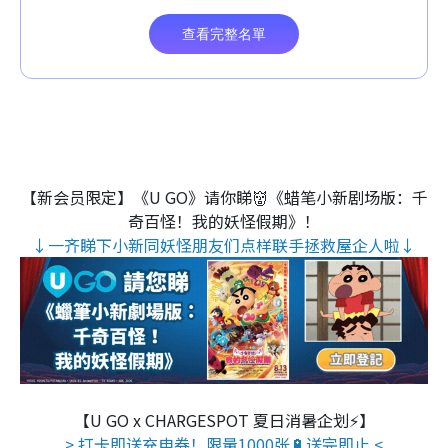
【新会员限定】《U GO》请你睇👹《蜡笔小新剧场版：千
奇百怪！我的妖怪假期》！
↓一齐睇下小新同妖怪朋友们点样联手拯救屋企人啦↓
【U GO x CHARGESPOT 夏日消暑企划⚡】
> 打卡即送充电券！限量1000张🔋送完即止 <