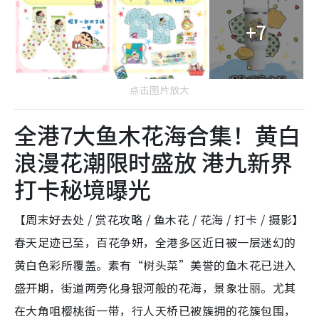
+7
点击图片放大
全港7大鱼木花海合集！黄白
浪漫花潮限时盛放 港九新界
打卡秘境曝光
【周末好去处 / 赏花攻略 / 鱼木花 / 花海 / 打卡 / 摄影】
春天足迹已至，百花争妍，全港多区近日被一层迷幻的
黄白色彩所覆盖。素有“树头菜”美誉的鱼木花已进入
盛开期，街道两旁化身银河般的花海，景象壮丽。尤其
在大角咀樱桃街一带，行人天桥已被簇拥的花簇包围，