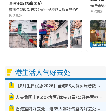
舊灣仔郵政局🏤✉️📬
你見過這棟隱藏在
舊灣仔郵政局 行程外的一站🥹所以沒有預約只能在外圍看看🫣 參觀
阅读更多
阅读更多
港生活人气好去处
1
【8月生日优惠2026】全港85大食买玩著数攻略 自助餐/火锅放题同行免费＋诚品/DONKI送现金券
2
人夫集团｜Klook套票/优先订票/公开售票抢票攻略！附票价.购票连结.场地座位表
3
香港室内好去处︱逾35大够冷气室内好去处推荐 室内活动免费避雨无惧下雨