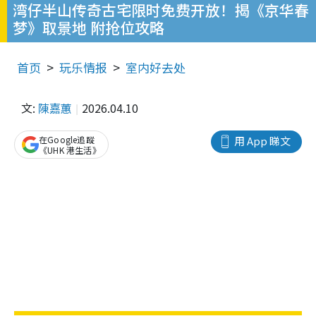
湾仔半山传奇古宅限时免费开放！揭《京华春
梦》取景地 附抢位攻略
首页
玩乐情报
室内好去处
文:
陳嘉蕙
2026.04.10
在Google追蹤
用 App 睇文
《UHK 港生活》