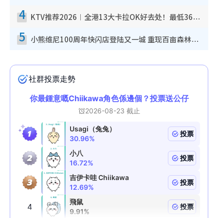
4
KTV推荐2026︱全港13大卡拉OK好去处！最低36元起 日语歌都有！(附地址+收费详情)
5
小熊维尼100周年快闪店登陆又一城 重现百亩森林经典场景／独家限定盲盒登场／专属DIY香水