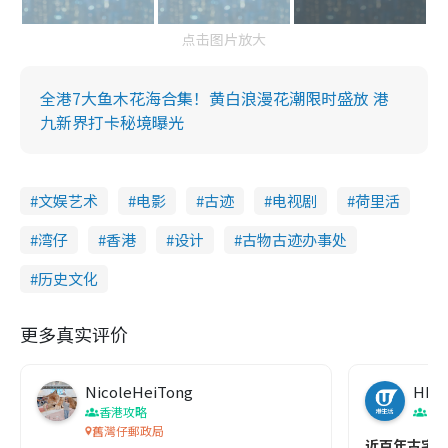
点击图片放大
全港7大鱼木花海合集！黄白浪漫花潮限时盛放 港
九新界打卡秘境曝光
文娱艺术
电影
古迹
电视剧
荷里活
湾仔
香港
设计
古物古迹办事处
历史文化
更多真实评价
NicoleHeiTong
HK
香港攻略
香
舊灣仔郵政局
近百年古宅