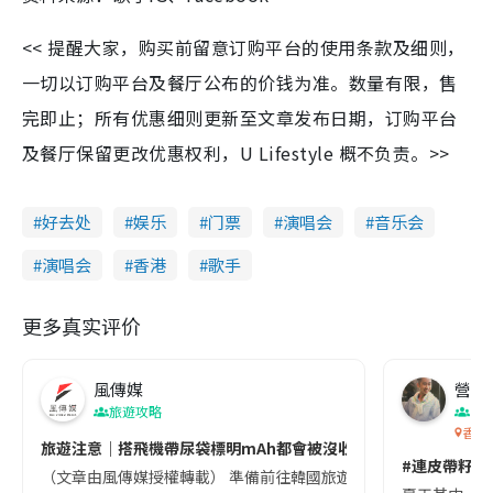
<< 提醒大家，购买前留意订购平台的使用条款及细则，
一切以订购平台及餐厅公布的价钱为准。数量有限，售
完即止；所有优惠细则更新至文章发布日期，订购平台
及餐厅保留更改优惠权利，U Lifestyle 概不负责。>>
好去处
娱乐
门票
演唱会
音乐会
演唱会
香港
歌手
更多真实评价
風傳媒
營養教
旅遊攻略
生
香港
旅遊注意｜搭飛機帶尿袋標明mAh都會被沒收😱出發前切記檢查「1
#連皮帶籽都
（文章由風傳媒授權轉載） 準備前往韓國旅遊的民眾，近期要特別留