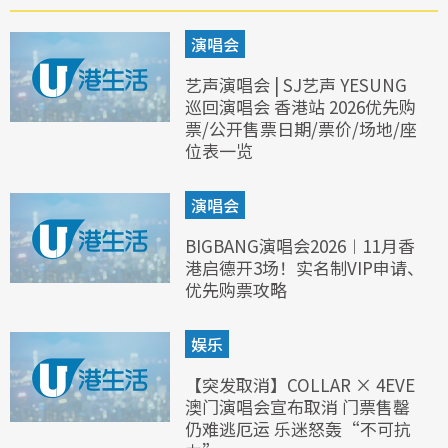
演唱会
艺声演唱会 | SJ艺声 YESUNG
巡回演唱会 香港站 2026优先购
票/公开售票日期/票价/场地/座
位表一览
演唱会
BIGBANG演唱会2026︱11月香
港启德开3场！实名制VIP申请、
优先购票攻略
娱乐
【突发取消】COLLAR × 4EVE
澳门演唱会宣布取消 门票售罄
仍难逃厄运 乐迷怒轰“不可抗