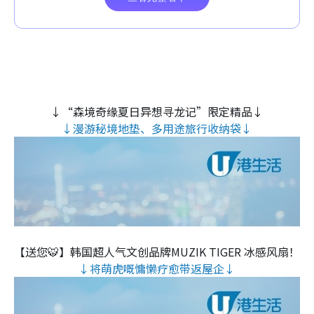
↓“森境奇缘夏日异想寻龙记”限定精品↓
↓漫游秘境地垫、多用途旅行收纳袋↓
【送您🐯】韩国超人气文创品牌MUZIK TIGER 冰感风扇！
↓将萌虎嘅慵懒疗愈带返屋企↓