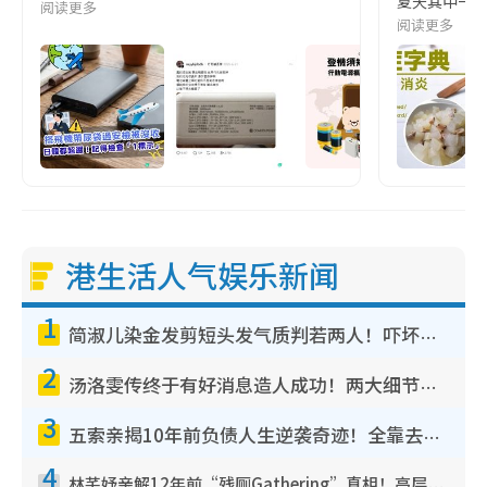
夏天其中一種時
阅读更多
阅读更多
港生活人气娱乐新闻
1
简淑儿染金发剪短头发气质判若两人！吓坏老公麦大力都认不出：“你做什么？”
2
汤洛雯传终于有好消息造人成功！两大细节曝孕味极浓引猜测：大肚婆先会咁！
3
五索亲揭10年前负债人生逆袭奇迹！全靠去一地方转运后即遇上马先生
4