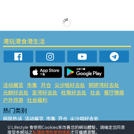
港玩港食港生活
活动展览
市集
开仓
尖沙咀好去处
铜锣湾好去处
元朗好去处
荃湾好去处
旺角好去处
社会
餐厅情报
户外郊游
社会福利
热门类别
网民热话
活动展览
市集
开仓
尖沙咀好去处
铜锣湾好去处
元朗好去处
荃湾好去处
旺角好去处
社会
U Lifestyle 會使用Cookies來改善您的網站體驗，請確定您同意
接受本網站之
私隱政策和使用條款
才可繼續瀏覽。
餐厅情报
户外郊游