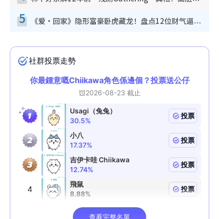
林芊妤亲解12年前“残厕Gathering”真相！高层解约一句话重创尊严，至今拒返TVB
5
《爱·回家》隐形富豪卧虎藏龙！盘点12位财气逼人的有钱艺人：这位美女3亿身家不愁做