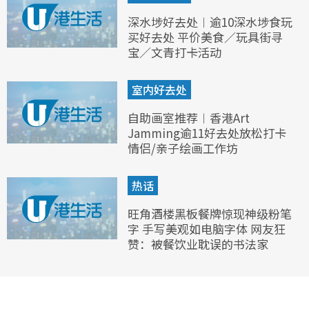
深水埗好去处︱逾10深水埗食玩
买好去处 平价美食／玩具街寻
宝／文青打卡活动
室内好去处
自助画室推荐︱香港Art
Jamming逾11好去处放松打卡
情侣/亲子绘画工作坊
热话
旺角酒楼黑板餐牌惊现神级粉笔
字 手写美观如电脑字体 网友狂
赞：被餐饮业耽误的书法家