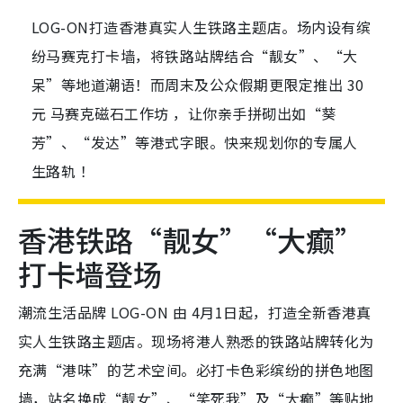
LOG-ON打造香港真实人生铁路主题店。场内设有缤
纷马赛克打卡墙，将铁路站牌结合“靓女”、“大
呆”等地道潮语！而周末及公众假期更限定推出 30
元 马赛克磁石工作坊 ，让你亲手拼砌出如“葵
芳”、“发达”等港式字眼。快来规划你的专属人
生路轨 ！
香港铁路“靓女”“大癫”
打卡墙登场
潮流生活品牌 LOG-ON 由 4月1日起，打造全新香港真
实人生铁路主题店
。现场将港人熟悉的铁路站牌转化为
充满“港味”的艺术空间
。必打卡色彩缤纷的拼色地图
墙，站名换成“靓女”、“笑死我”及“大癫”等贴地