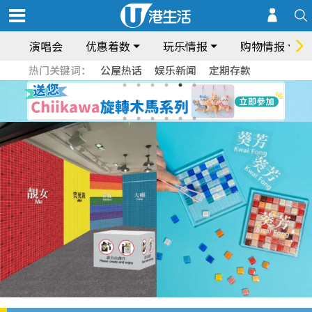
演唱会
优惠着数
玩乐情报
购物情报
热门关键词：
公屋热话
娱乐新闻
定期存款