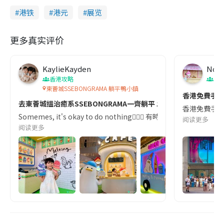
港铁
港元
展览
更多真实评价
KaylieKayden
Nob
香港攻略
生
東薈城SSEBONGRAMA 躺平鴨小鎮
香港免費手
去東薈城搵治癒系SSEBONGRAMA一齊躺平 ⛱️
香港免費手作
Somemes, it's okay to do nothing🧘🏻‍♀️ 有
阅读更多
阅读更多