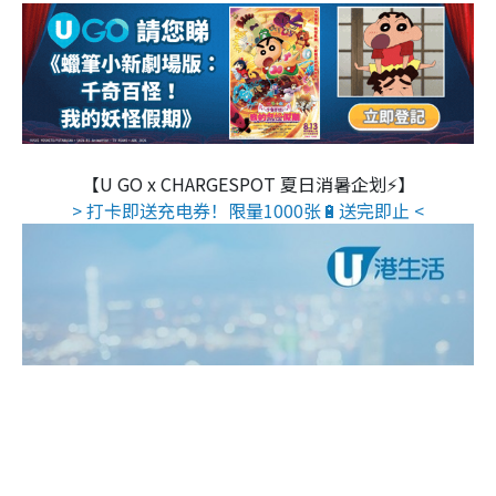
【U GO x CHARGESPOT 夏日消暑企划⚡】
> 打卡即送充电券！限量1000张🔋送完即止 <