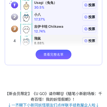
【新会员限定】《U GO》请你睇👹《蜡笔小新剧场版：千
奇百怪！我的妖怪假期》！
↓一齐睇下小新同妖怪朋友们点样联手拯救屋企人啦↓