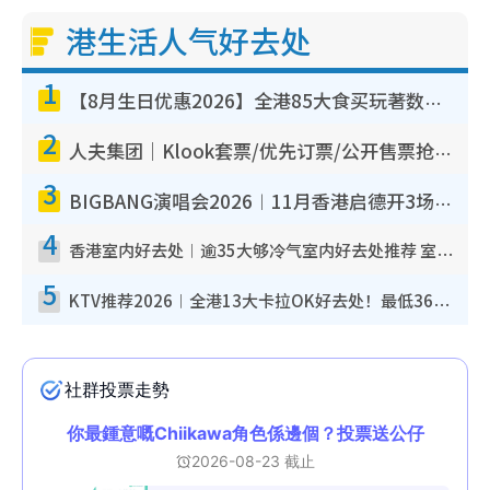
港生活人气好去处
1
【8月生日优惠2026】全港85大食买玩著数攻略 自助餐/火锅放题同行免费＋诚品/DONKI送现金券
2
人夫集团｜Klook套票/优先订票/公开售票抢票攻略！附票价.购票连结.场地座位表
3
BIGBANG演唱会2026︱11月香港启德开3场！实名制VIP申请、优先购票攻略
4
香港室内好去处︱逾35大够冷气室内好去处推荐 室内活动免费避雨无惧下雨
5
KTV推荐2026︱全港13大卡拉OK好去处！最低36元起 日语歌都有！(附地址+收费详情)