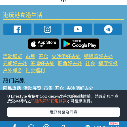
港玩港食港生活
活动展览
市集
开仓
尖沙咀好去处
铜锣湾好去处
元朗好去处
荃湾好去处
旺角好去处
社会
餐厅情报
户外郊游
社会福利
热门类别
网民热话
活动展览
市集
开仓
尖沙咀好去处
铜锣湾好去处
元朗好去处
荃湾好去处
旺角好去处
社会
U Lifestyle 會使用Cookies來改善您的網站體驗，請確定您同意
接受本網站之
私隱政策和使用條款
才可繼續瀏覽。
餐厅情报
户外郊游
热门标签
我已閱讀及同意
#UGO揾好去处
#人气活动推介
#美食社群热话
#亲子玩乐好去处
#ULifestyle应用程式
#限时抢