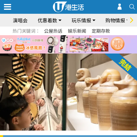
演唱会
优惠着数
玩乐情报
购物情报
热门关键词：
公屋热话
娱乐新闻
定期存款