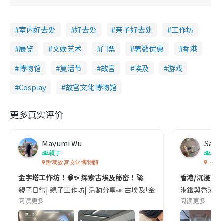
室内好去处
好去处
亲子好去处
工作坊
展览
文娱艺术
门票
著数优惠
香港
博物馆
复活节
故宫
埃及
游戏
Cosplay
故宫文化博物馆
更多真实评价
Mayumi Wu
Sas
親子
香
香港故宮文化博物館
《當
金字塔工作坊！🧠✨ 探索古埃及秘密！🚀
香港/沉浸古
親子日常| 親子工作坊| 活動分享📣 古埃及｢金字塔｣🛕係由咩製成
港鐵與香港故
阅读更多
阅读更多