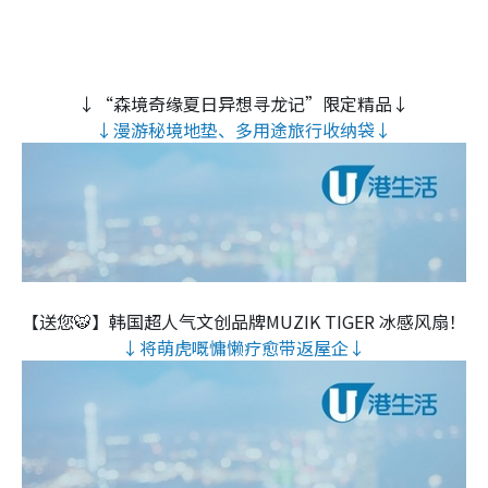
↓“森境奇缘夏日异想寻龙记”限定精品↓
↓漫游秘境地垫、多用途旅行收纳袋↓
【送您🐯】韩国超人气文创品牌MUZIK TIGER 冰感风扇！
↓将萌虎嘅慵懒疗愈带返屋企↓