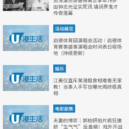
资深演员黎彼得离世享年76岁
由钟志光证实死讯 填词界鬼才
传奇落幕
活动展览
启德体育园演唱会活动︱启德体
育赛事盛事演唱会时间表日程场
地（持续更新）
娱乐
江美仪直斥某港姐食相难看无家
教！当事人手写信曝光揭终极真
相
电影剧集
夫妻的博弈｜郭柏妍拍片疯狂撒
娇“生气气”反差萌！戏外开战