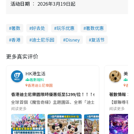
活动日期
2026年3月19日起
著数
好去处
玩乐优惠
著数优惠
香港
迪士尼乐园
Disney
复活节
更多真实评价
HK港生活
美食
著數報料
著
香港迪士尼樂園
香港
香港迪士尼樂園限時優惠低至$299/位！！！😱😱😱
著數情報：去
全球首個《魔雪奇緣》主題園區、全新「迪士尼好友巡遊派對」、歷來最盛
【銀聯尊享香港
阅读更多
阅读更多