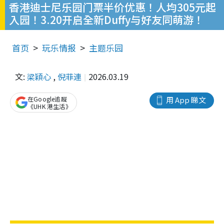
香港迪士尼乐园门票半价优惠！人均305元起
入园！3.20开启全新Duffy与好友同萌游！
首页
玩乐情报
主题乐园
文:
梁穎心
,
倪菲連
2026.03.19
在Google追蹤
用 App 睇文
《UHK 港生活》