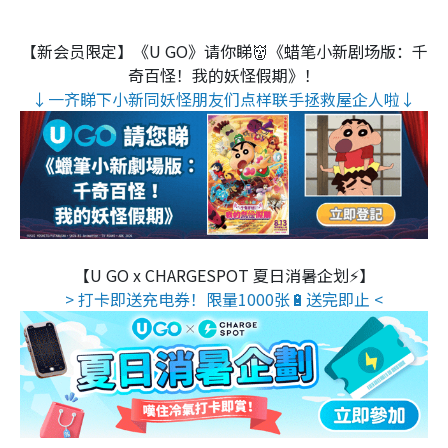
【新会员限定】《U GO》请你睇👹《蜡笔小新剧场版：千
奇百怪！我的妖怪假期》！
↓一齐睇下小新同妖怪朋友们点样联手拯救屋企人啦↓
【U GO x CHARGESPOT 夏日消暑企划⚡】
> 打卡即送充电券！限量1000张🔋送完即止 <