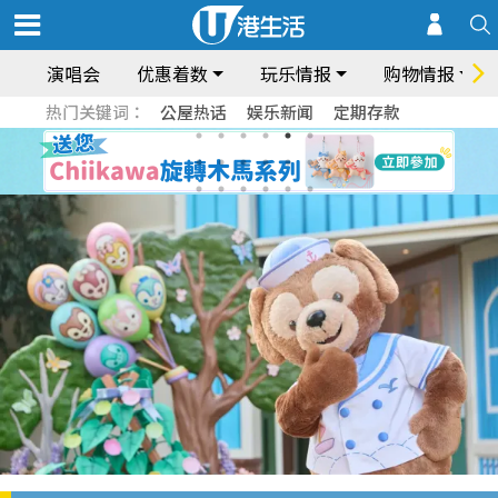
演唱会
优惠着数
玩乐情报
购物情报
热门关键词：
公屋热话
娱乐新闻
定期存款