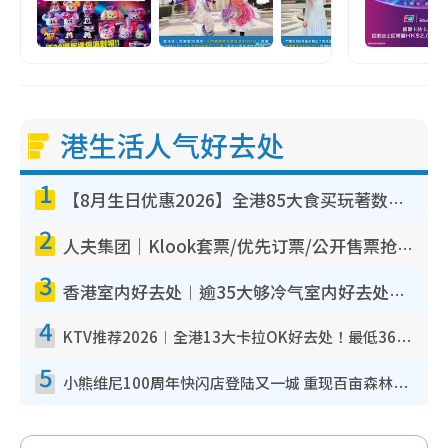
港生活人气好去处
1
【8月生日优惠2026】全港85大食买玩著数攻略 自助餐/火锅放题同行免费＋诚品/DONKI送现金券
2
人夫集团｜Klook套票/优先订票/公开售票抢票攻略！附票价.购票连结.场地座位表
3
香港室内好去处︱逾35大够冷气室内好去处推荐 室内活动免费避雨无惧下雨
4
KTV推荐2026︱全港13大卡拉OK好去处！最低36元起 日语歌都有！(附地址+收费详情)
5
小熊维尼100周年快闪店登陆又一城 重现百亩森林经典场景／独家限定盲盒登场／专属DIY香水