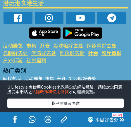
港玩港食港生活
活动展览
市集
开仓
尖沙咀好去处
铜锣湾好去处
元朗好去处
荃湾好去处
旺角好去处
社会
餐厅情报
户外郊游
社会福利
热门类别
网民热话
活动展览
市集
开仓
尖沙咀好去处
铜锣湾好去处
元朗好去处
荃湾好去处
旺角好去处
社会
U Lifestyle 會使用Cookies來改善您的網站體驗，請確定您同意
接受本網站之
私隱政策和使用條款
才可繼續瀏覽。
餐厅情报
户外郊游
热门标签
我已閱讀及同意
#UGO揾好去处
#人气活动推介
#美食社群热话
#亲子玩乐好去处
#ULifestyle应用程式
#限时抢
本周好去处
#UJetso礼物放送
#ULifestyle商户中心
#著数
#网络热话