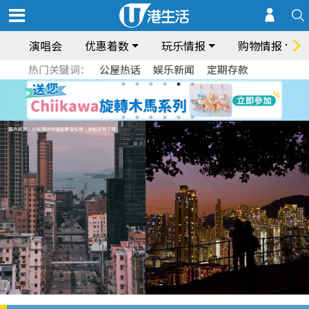
演唱会
优惠着数
玩乐情报
购物情报
热门关键词：
公屋热话
娱乐新闻
定期存款