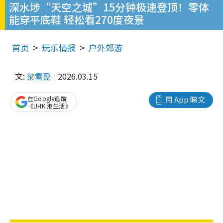
深水埗“天空之城”15分钟极速登顶！零体
能穿平底鞋 轻松看270度夜景
首页
玩乐情报
户外郊游
文:
梁雪盈
2026.03.15
在Google追蹤
用 App 睇文
《UHK 港生活》