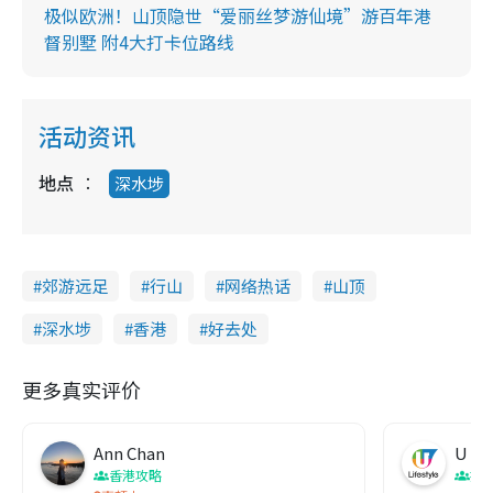
极似欧洲！山顶隐世“爱丽丝梦游仙境”游百年港
督别墅 附4大打卡位路线
活动资讯
地点
深水埗
郊游远足
行山
网络热话
山顶
深水埗
香港
好去处
更多真实评价
Ann Chan
U Lif
香港攻略
打