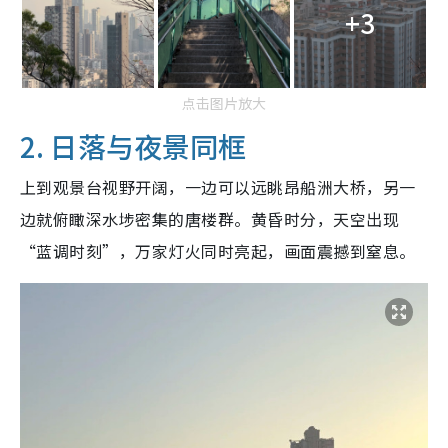
+3
点击图片放大
2. 日落与夜景同框
上到观景台视野开阔，一边可以远眺昂船洲大桥，另一
边就俯瞰深水埗密集的唐楼群。黄昏时分，天空出现
“蓝调时刻”，万家灯火同时亮起，画面震撼到窒息。