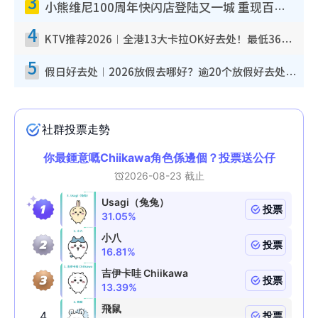
3
小熊维尼100周年快闪店登陆又一城 重现百亩森林经典场景／独家限定盲盒登场／专属DIY香水
4
KTV推荐2026︱全港13大卡拉OK好去处！最低36元起 日语歌都有！(附地址+收费详情)
5
假日好去处︱2026放假去哪好？逾20个放假好去处郊外/秘境 休闲半日或一日游