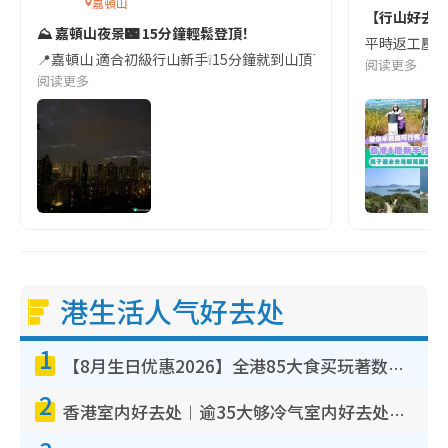
嘉頓山
【行山好去處
⛰️ 嘉頓山夜景🌃 15分鐘輕鬆登頂！
平時返工壓力大
📍嘉頓山 適合初級行山新手❕15分鐘就到山頂了❕✌🏻 建議大家由日落s
阅读更多
阅读更多
港生活人气好去处
1
【8月生日优惠2026】全港85大食买玩著数攻略 自助餐/火锅放题同行免费＋诚品/DONKI送现金券
2
香港室内好去处︱逾35大够冷气室内好去处推荐 室内活动免费避雨无惧下雨