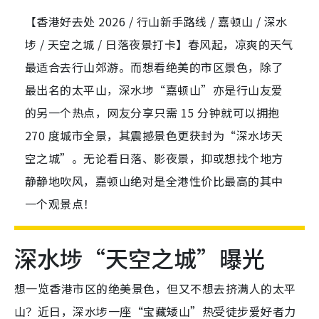
【香港好去处 2026 / 行山新手路线 / 嘉顿山 / 深水
埗 / 天空之城 / 日落夜景打卡】春风起，凉爽的天气
最适合去行山郊游。而想看绝美的市区景色，除了
最出名的太平山，深水埗“嘉顿山”亦是行山友爱
的另一个热点，网友分享只需 15 分钟就可以拥抱
270 度城市全景，其震撼景色更获封为“深水埗天
空之城”。无论看日落、影夜景，抑或想找个地方
静静地吹风，嘉顿山绝对是全港性价比最高的其中
一个观景点！
深水埗“天空之城”曝光
想一览香港市区的绝美景色，但又不想去挤满人的太平
山？近日，深水埗一座“宝藏矮山”热受徒步爱好者力