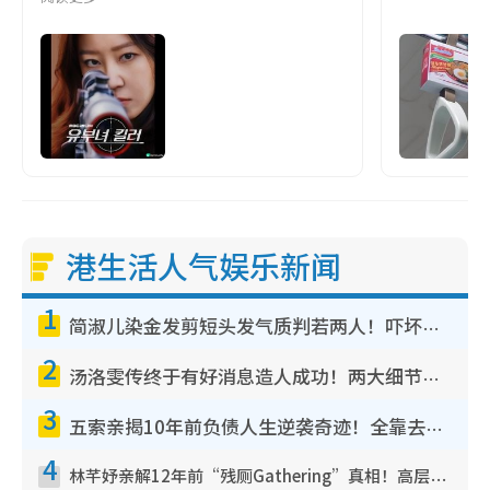
港生活人气娱乐新闻
1
简淑儿染金发剪短头发气质判若两人！吓坏老公麦大力都认不出：“你做什么？”
2
汤洛雯传终于有好消息造人成功！两大细节曝孕味极浓引猜测：大肚婆先会咁！
3
五索亲揭10年前负债人生逆袭奇迹！全靠去一地方转运后即遇上马先生
4
林芊妤亲解12年前“残厕Gathering”真相！高层解约一句话重创尊严，至今拒返TVB