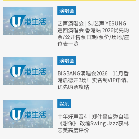
演唱会
艺声演唱会 | SJ艺声 YESUNG
巡回演唱会 香港站 2026优先购
票/公开售票日期/票价/场地/座
位表一览
演唱会
BIGBANG演唱会2026︱11月香
港启德开3场！实名制VIP申请、
优先购票攻略
娱乐
中年好声音4｜郑仲豪自弹自唱
《想你》 改编Swing Jazz获林
志美高度评价