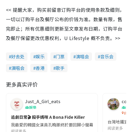
<< 提醒大家，购买前留意订购平台的使用条款及细则，
一切以订购平台及餐厅公布的价钱为准。数量有限，售
完即止；所有优惠细则更新至文章发布日期，订购平台
及餐厅保留更改优惠权利，U Lifestyle 概不负责。>>
好去处
娱乐
门票
演唱会
音乐会
演唱会
香港
歌手
更多真实评价
Just_A_Girl_eats
co c
娛樂
吹
台灣
追劇日常🎬 殺手媽咪 A Bona Fide Killer
台灣地鐵宣
我最愛的韓國女演員孔曉振終於要回歸小螢幕啦!這次的劇本改編自同名
阅读更多
阅读更多