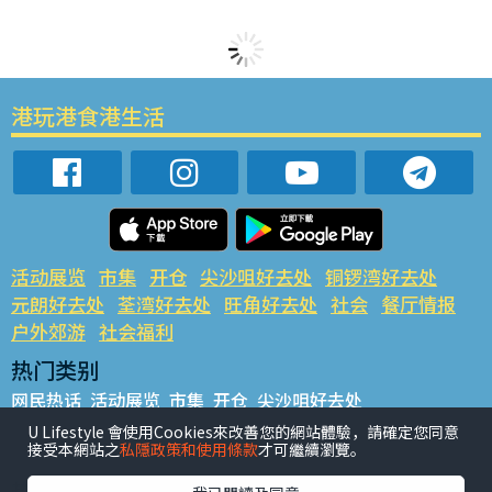
港玩港食港生活
活动展览
市集
开仓
尖沙咀好去处
铜锣湾好去处
元朗好去处
荃湾好去处
旺角好去处
社会
餐厅情报
户外郊游
社会福利
热门类别
网民热话
活动展览
市集
开仓
尖沙咀好去处
铜锣湾好去处
元朗好去处
荃湾好去处
旺角好去处
社会
U Lifestyle 會使用Cookies來改善您的網站體驗，請確定您同意
接受本網站之
私隱政策和使用條款
才可繼續瀏覽。
餐厅情报
户外郊游
热门标签