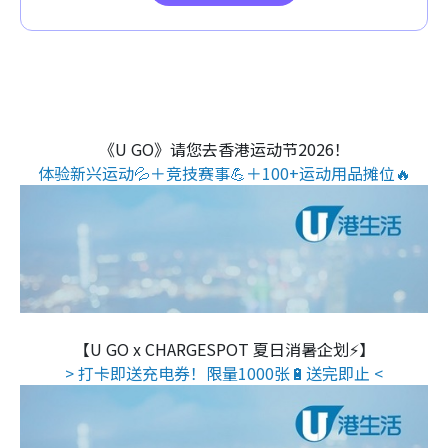
《U GO》请您去香港运动节2026！
体验新兴运动💦＋竞技赛事💪＋100+运动用品摊位🔥
【U GO x CHARGESPOT 夏日消暑企划⚡】
> 打卡即送充电券！限量1000张🔋送完即止 <