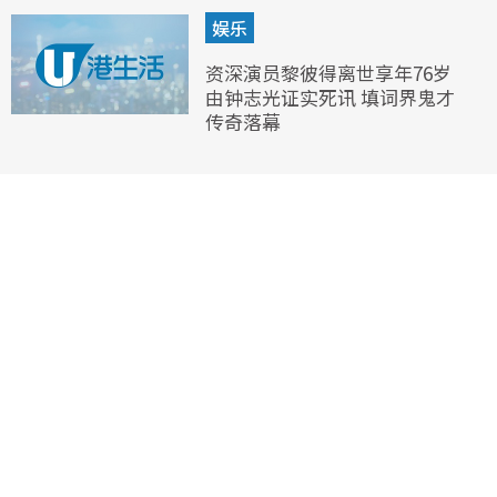
娱乐
资深演员黎彼得离世享年76岁
由钟志光证实死讯 填词界鬼才
传奇落幕