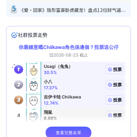
5
《爱·回家》隐形富豪卧虎藏龙！盘点12位财气逼人的有钱艺人：这位美女3亿身家不愁做