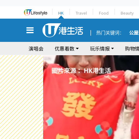
HK
Travel
Food
Beauty
热门关键词：
公屋
演唱会
优惠着数
玩乐情报
购物