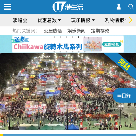
演唱会
优惠着数
玩乐情报
购物情报
热门关键词：
公屋热话
娱乐新闻
定期存款
目錄