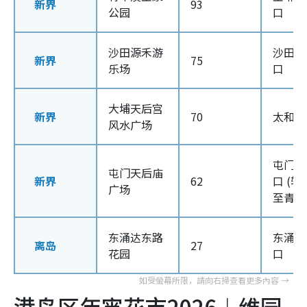
新界
93
公园
口
沙田源禾游
沙田站 
新界
75
乐场
口
大埔天后宫
新界
70
太和站
风水广场
屯门站 
屯门天后庙
新界
62
口 (转
广场
至青云
东涌达东路
东涌站 
离岛
27
花园
口
港岛区年宵花市2026︱维园