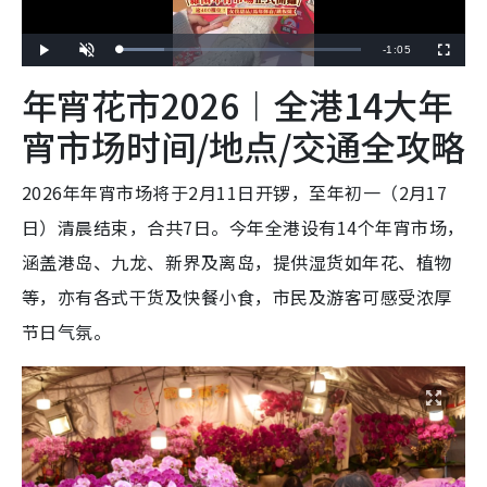
R
-
1:05
L
P
U
F
o
l
n
u
a
a
m
l
e
年宵花市2026︱全港14大年
d
y
u
l
e
t
s
d
e
c
m
:
r
宵市场时间/地点/交通全攻略
1
e
8
e
a
.
n
4
6
i
%
2026年年宵市场将于2月11日开锣，至年初一（2月17
n
日）清晨结束，合共7日。今年全港设有14个年宵市场，
i
涵盖港岛、九龙、新界及离岛，提供湿货如年花、植物
n
等，亦有各式干货及快餐小食，市民及游客可感受浓厚
g
节日气氛。
T
i
m
e