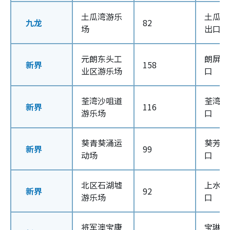
土瓜湾游乐
土瓜湾
九龙
82
场
出口
元朗东头工
朗屏站 
新界
158
业区游乐场
口
荃湾沙咀道
荃湾站 
新界
116
游乐场
口
葵青葵涌运
葵芳站 
新界
99
动场
口
北区石湖墟
上水站 
新界
92
游乐场
口
将军澳宝康
宝琳站 