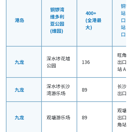
铜锣
铜锣湾
400+
站 E
维多利
港岛
(全港最
口 /
亚公园
大)
站 A
(维园)
口
旺角东
深水埗花墟
九龙
136
出口 /
公园
站 A 
深水埗长沙
长沙湾
九龙
89
湾游乐场
出口
观塘站 
九龙
观塘游乐场
89
出口 /
角站 A