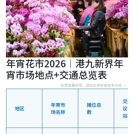
年宵花市2026︱港九新界年
宵市场地点+交通总览表
交通
年宵市
摊位总
地区
议 (
场名称
数
站)