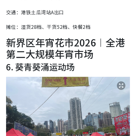
交通：港铁土瓜湾站A出口
摊位：湿货28档、干货52档、快餐2档
新界区年宵花市2026︱全港
第二大规模年宵市场
6. 葵青葵涌运动场