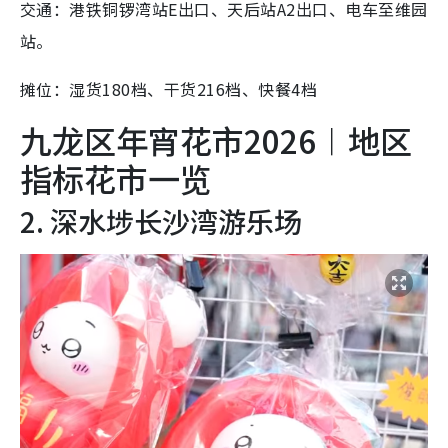
交通：港铁铜锣湾站E出口、天后站A2出口、电车至维园
站。
摊位：湿货180档、干货216档、快餐4档
九龙区年宵花市2026︱地区
指标花市一览
2. 深水埗长沙湾游乐场