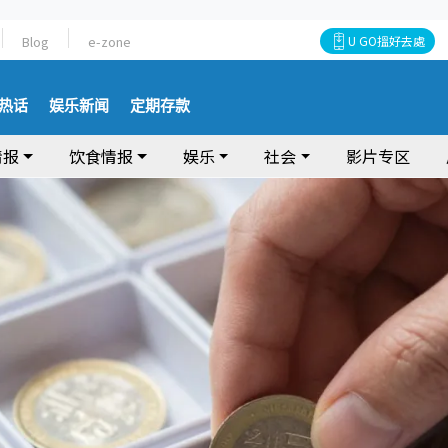
Blog
e-zone
U GO搵好去處
热话
娱乐新闻
定期存款
情报
饮食情报
娱乐
社会
影片专区