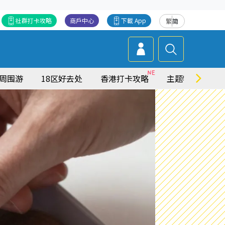
社群打卡攻略
商戶中心
下載 App
繁
简
周围游
18区好去处
香港打卡攻略
主题特集