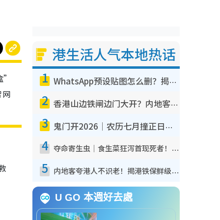
港生活人气本地热话
1
盒”
WhatsApp预设贴图怎么删？揭秘1招“反向操作”还原简洁界面 附3步实测教程
智网
2
香港山边铁闸边门大开？内地客困惑意义何在！网友神回复：这种叫法理性防御
3
鬼门开2026｜农历七月撞正日全食特别邪？专家警告切忌做一事！揭4大禁忌+2招保平安
4
夺命寄生虫｜食生菜狂泻首现死者！疫潮恶化录1.8万宗病例 揭洗菜3大谬误
5
救
内地客夸港人不识老！揭港铁保鲜级冷气 港人求放过：别投诉
U GO 本週好去處