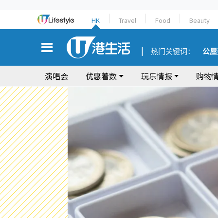
HK
Travel
Food
Beauty
热门关键词：
公屋
演唱会
优惠着数
玩乐情报
购物