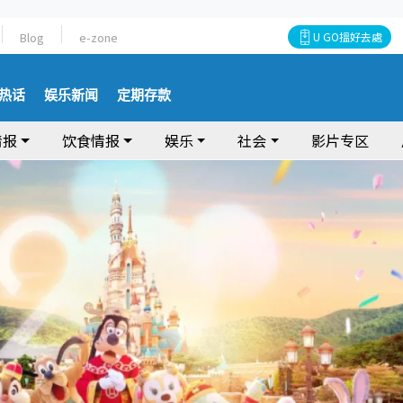
Blog
e-zone
U GO搵好去處
热话
娱乐新闻
定期存款
情报
饮食情报
娱乐
社会
影片专区