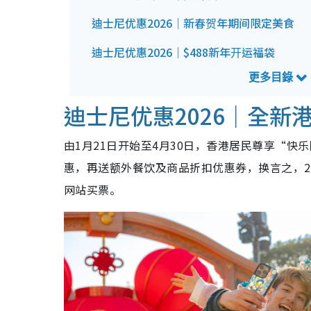
迪士尼优惠2026｜新春贺年期间限定美食
迪士尼优惠2026｜$488新年开运福袋
迪士尼新年开运福袋详情
迪士尼优惠2026｜购物送足金吊坠/白金卡
迪士尼优惠2026｜全新
迪士尼优惠2026｜新春马年主题精品
由1月21日开始至4月30日，香港居民尊享“快乐同
惠，再送额外餐饮及商品折扣优惠券，换言之，2
网站买票。