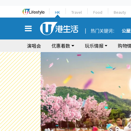
HK
Travel
Food
Beauty
热门关键词：
公屋
演唱会
优惠着数
玩乐情报
购物