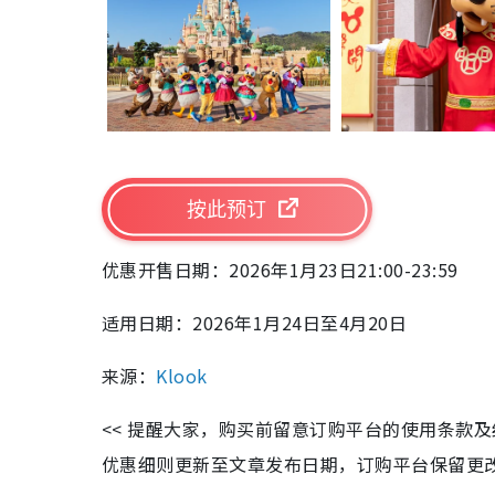
按此预订
优惠开售日期：
2026
年
1
月
23
日
21:00-23:59
适用日期：
2026
年
1
月
24
日至
4
月
20
日
来源：
Klook
<< 提醒大家，购买前留意订购平台的使用条款
优惠细则更新至文章发布日期，订购平台保留更改优惠权