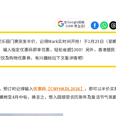
在Google追蹤
《UHK 港生活》
乐园门票突发半价，记得Mark实时间开抢！于1月23日（星
票，输入指定优惠码即享优惠，轻松省超$300！另外，香港居民
有餐饮及购物优惠券，有兴趣就拉下文看详情吧！
惠，预订时记得输入
优惠码
【CNYHKDL2026】
，即可以半价买
园日期横跨至4月中旬，换言之，想入园感受农历新年及复活节气氛