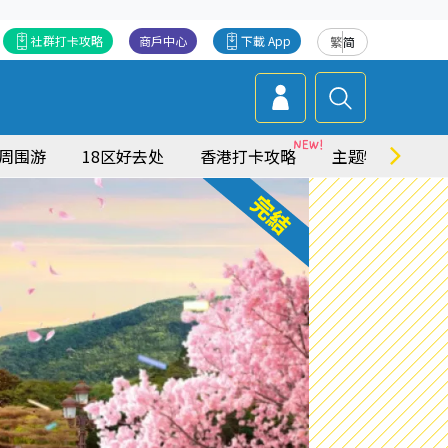
社群打卡攻略
商戶中心
下載 App
繁
简
周围游
18区好去处
香港打卡攻略
主题特集