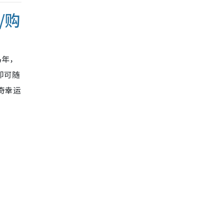
/购
马年，
即可随
米奇幸运
。