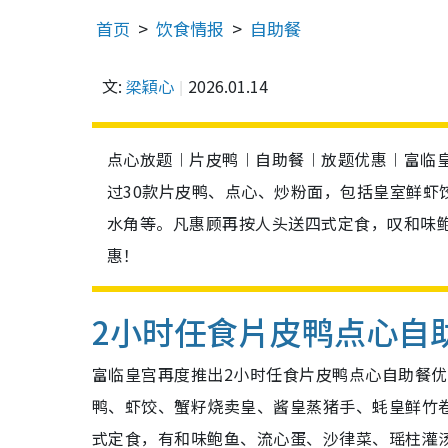
首页
饮食情报
自助餐
文:
梁穎心
2026.01.14
点心放题︱片皮鸭︱自助餐︱放题优惠︱富临皇
过30款片皮鸭、点心、炒粉面，包括皇室鲜虾
水角等。凡惠顾再按人头送四式定食，叹和味
惠！
2小时任食片皮鸭点心自
富临皇宫再度推出2小时任食片皮鸭点心自助餐优
鸭、虾饺、蟹籽烧卖皇、酱皇蒸猪手、蚝皇鲜竹
式定食，有和味鲍鱼、流心蛋、沙律菜、瑶柱灌