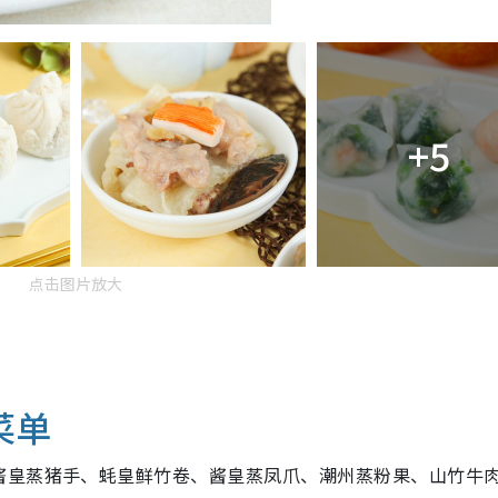
+5
点击图片放大
菜单
酱皇蒸猪手、蚝皇鲜竹卷、酱皇蒸凤爪、潮州蒸粉果、山竹牛