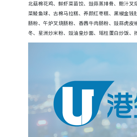
北菇棉花鸡、鲜虾菜苗饺、豉蒜蒸排骨、鲍汁叉
菜鲮鱼球、古棉马拉糕、养颜红枣糕、黑椒金钱
肠粉、午炉叉烧肠粉、香茜牛肉肠粉、豉蒜虎皮椒
冬、星洲炒米粉、豉油皇炒面、瑶柱蛋白炒饭、