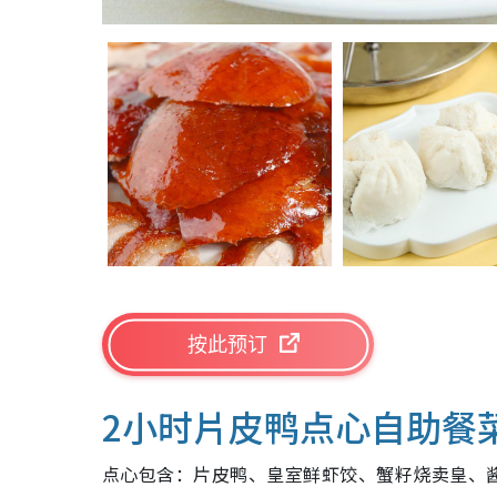
按此预订
2小时片皮鸭点心自助餐
点心包含：片皮鸭、皇室鲜虾饺、蟹籽烧卖皇、