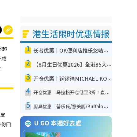
港生活限时优惠情报
1
尽超
长者优惠｜OK便利店推乐悠咭优惠！买面包/牛奶/保健品拍卡即减
乡咸
2
【8月生日优惠2026】全港85大食买玩著数攻略 自助餐/火锅放题同行免费＋诚品/DONKI送现金券
优
3
开仓优惠｜铜锣湾MICHAEL KORS开仓低至17折！直击$500起买手袋/钱包/鞋款 必买经典Jet Set系列
4
开仓优惠｜马拉松开仓低至3折！直击$99起买adidas／New Balance／Puma鞋款 STANLEY保温杯劈价至$119起
5
厨具优惠｜普乐氏/意美厨/Buffalo厨具低至3折！$89起买煎锅/炒锅/个人锅 同场小家电激减至$99起
片皮
U GO 本週好去處
一份四