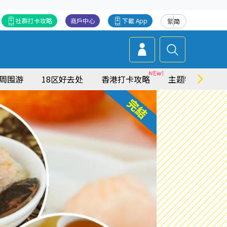
社群打卡攻略
商戶中心
下載 App
繁
简
周围游
18区好去处
香港打卡攻略
主题特集