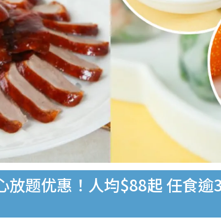
放题优惠！人均$88起 任食逾3