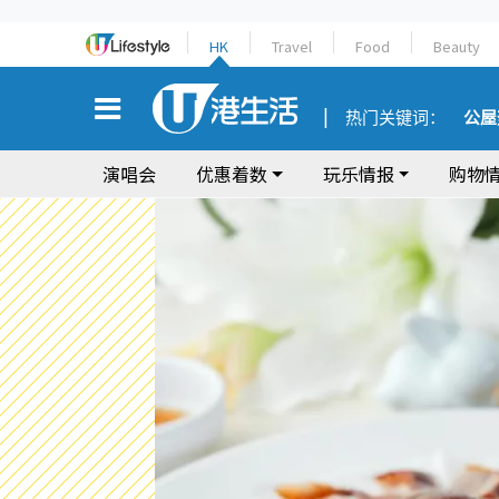
HK
Travel
Food
Beauty
热门关键词：
公屋
演唱会
优惠着数
玩乐情报
购物