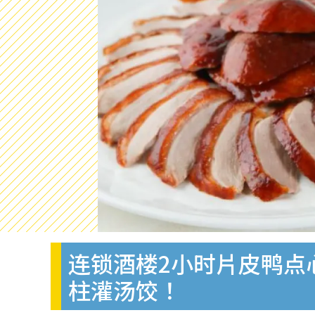
连锁酒楼2小时片皮鸭点心
柱灌汤饺！