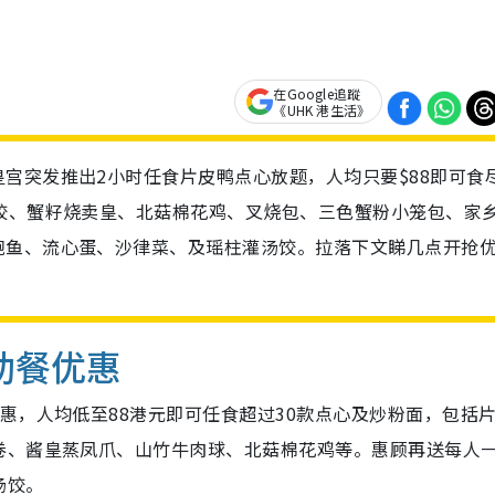
在Google追蹤
《UHK 港生活》
宫突发推出2小时任食片皮鸭点心放题，人均只要$88即可食
饺、蟹籽烧卖皇、北菇棉花鸡、叉烧包、三色蟹粉小笼包、家
鲍鱼、流心蛋、沙律菜、及瑶柱灌汤饺。拉落下文睇几点开抢
助餐优惠
惠，人均低至88港元即可任食超过30款点心及炒粉面，包括
卷、酱皇蒸凤爪、山竹牛肉球、北菇棉花鸡等。惠顾再送每人
汤饺。