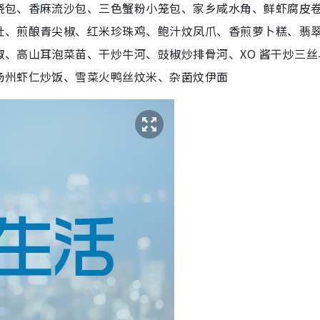
烧包、香麻流沙包、三色蟹粉小笼包、家乡咸水角、鲜虾腐皮
肚、煎酿青尖椒、红米珍珠鸡、鲍汁炆凤爪、香煎萝卜糕、翡
、高山耳泡菜苗、干炒牛河、豉椒炒排骨河、XO 酱干炒三丝
扬州虾仁炒饭、雪菜火鸭丝炆米、杂菌炆伊面