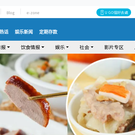
Blog
e-zone
U GO搵好去處
热话
娱乐新闻
定期存款
情报
饮食情报
娱乐
社会
影片专区