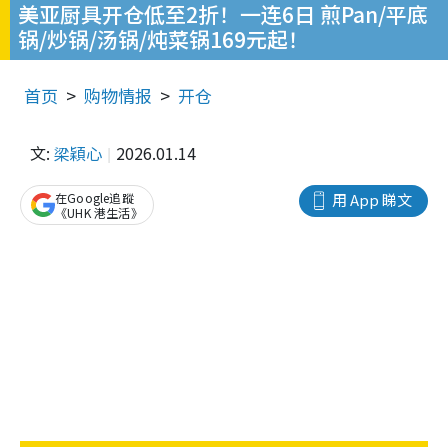
美亚厨具开仓低至2折！一连6日 煎Pan/平底
锅/炒锅/汤锅/炖菜锅169元起！
首页
购物情报
开仓
文:
梁穎心
2026.01.14
在Google追蹤
用 App 睇文
《UHK 港生活》