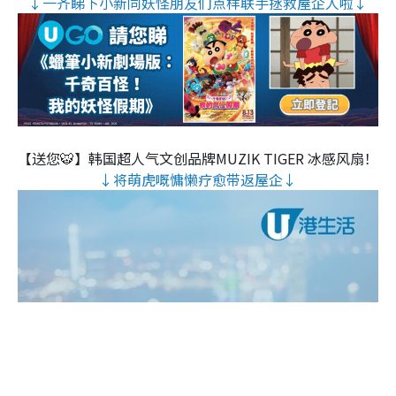
↓一齐睇下小新同妖怪朋友们点样联手拯救屋企人啦↓
【送您🐯】韩国超人气文创品牌MUZIK TIGER 冰感风扇！
↓将萌虎嘅慵懒疗愈带返屋企↓