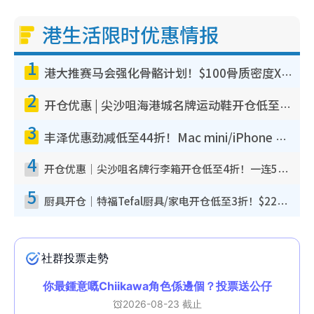
港生活限时优惠情报
1
港大推赛马会强化骨骼计划！$100骨质密度X光检查 完成免费运动训练送超市礼券！附参加资格
2
开仓优惠 | 尖沙咀海港城名牌运动鞋开仓低至1折！On鞋$899起/Joy&Peace鞋履$98起
3
丰泽优惠劲减低至44折！Mac mini/iPhone 17 Pro大减价！厨房家电$220起
4
开仓优惠｜尖沙咀名牌行李箱开仓低至4折！一连5日 American Tourister/ace./Hallmark $200起
5
厨具开仓｜特福Tefal厨具/家电开仓低至3折！$220起买平底锅/炒锅/汤锅！电饭煲/吸尘器/挂烫机$418起