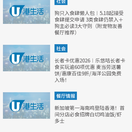
社会
狗只入食肆懒人包︱5.18起接受
食肆提交申请 3类食肆仍禁入＋
狗主必读3大守则（附宠物友善
餐厅推荐）
社会
长者卡优惠2026︱乐悠咭长者卡
食买玩逾60项优惠 麦当劳送薯
饼/惠康百佳9折/海洋公园免费
入场！
餐厅情报
新加坡第一海南鸡登陆香港！首
间分店必食招牌白切鸡油饭/虾
多士