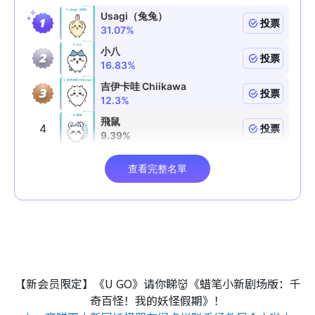
【新会员限定】《U GO》请你睇👹《蜡笔小新剧场版：千
奇百怪！我的妖怪假期》！