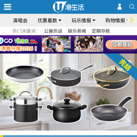
演唱会
优惠着数
玩乐情报
购物情报
热门关键词：
公屋热话
娱乐新闻
定期存款