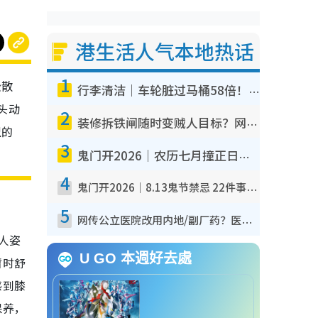
港生活人气本地热话
1
松散
行李清洁｜车轮脏过马桶58倍！专家警告忌用酒精擦 教1招免脏手除菌
头动
2
装修拆铁闸随时变贼人目标？网友揭2大关键用途：装新款等于白装？附新旧铁闸分别
型的
3
鬼门开2026｜农历七月撞正日全食特别邪？专家警告切忌做一事！揭4大禁忌+2招保平安
4
鬼门开2026｜8.13鬼节禁忌 22件事不能做！烧肉、刺身要少食？半夜勿吹口哨/打给个电话
5
网传公立医院改用内地/副厂药？医生拆解正副厂分别，揭4类人换药随时出事
人姿
U GO 本週好去處
暂时舒
感到膝
保养，