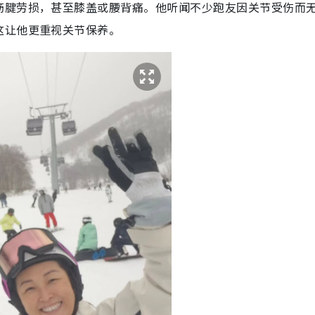
筋腱劳损，甚至膝盖或腰背痛。他听闻不少跑友因关节受伤而
这让他更重视关节保养。