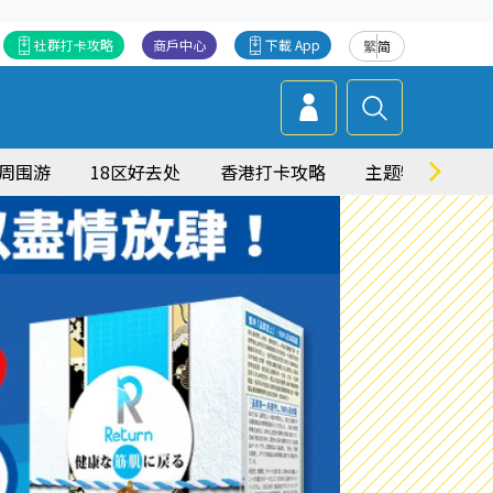
社群打卡攻略
商戶中心
下載 App
繁
简
周围游
18区好去处
香港打卡攻略
主题特集