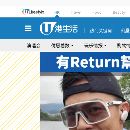
HK
Travel
Food
Beauty
热门关键词：
公屋
演唱会
优惠着数
玩乐情报
购物