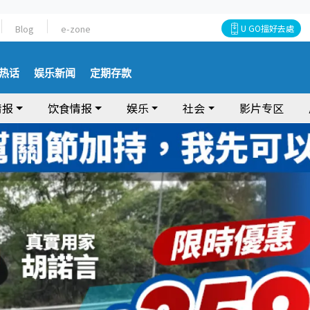
Blog
e-zone
U GO搵好去處
热话
娱乐新闻
定期存款
情报
饮食情报
娱乐
社会
影片专区