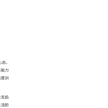
心态，
重能力
强度训
我无后
生活的