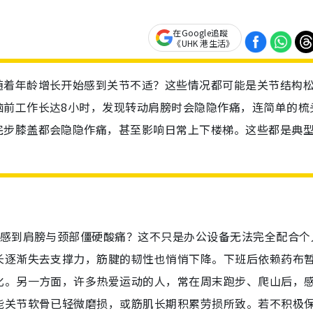
在Google追蹤
《UHK 港生活》
随着年龄增长开始感到关节不适？这些情况都可能是关节结构
脑前工作长达8小时，发现转动肩膀时会隐隐作痛，连简单的梳
完步膝盖都会隐隐作痛，甚至影响日常上下楼梯。这些都是典
也感到肩膀与颈部僵硬酸痛？这不只是办公设备无法完全配合个
长逐渐失去支撑力，筋腱的韧性也悄悄下降。下班后依赖药布
化。另一方面，许多热爱运动的人，常在周末跑步、爬山后，
能关节软骨已轻微磨损，或筋肌长期积累劳损所致。若不积极