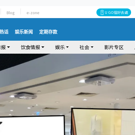
Blog
e-zone
U GO搵好去處
热话
娱乐新闻
定期存款
情报
饮食情报
娱乐
社会
影片专区