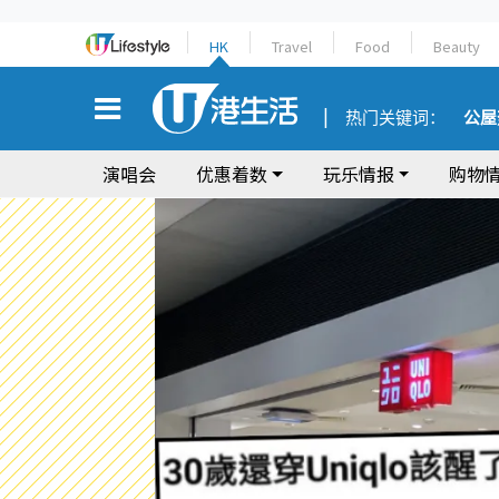
HK
Travel
Food
Beauty
热门关键词：
公屋
演唱会
优惠着数
玩乐情报
购物