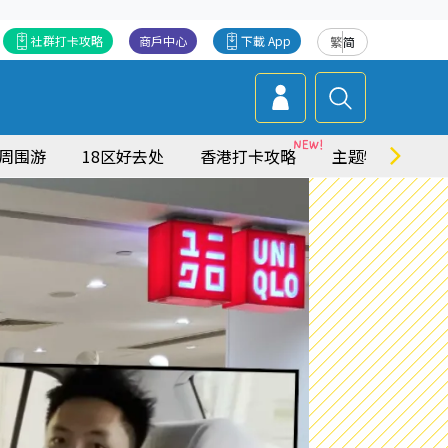
社群打卡攻略
商戶中心
下載 App
繁
简
周围游
18区好去处
香港打卡攻略
主题特集