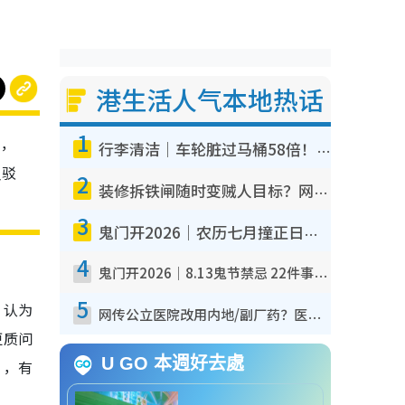
港生活人气本地热话
1
”，
行李清洁｜车轮脏过马桶58倍！专家警告忌用酒精擦 教1招免脏手除菌
反驳
2
装修拆铁闸随时变贼人目标？网友揭2大关键用途：装新款等于白装？附新旧铁闸分别
3
鬼门开2026｜农历七月撞正日全食特别邪？专家警告切忌做一事！揭4大禁忌+2招保平安
4
鬼门开2026｜8.13鬼节禁忌 22件事不能做！烧肉、刺身要少食？半夜勿吹口哨/打给个电话
5
，认为
网传公立医院改用内地/副厂药？医生拆解正副厂分别，揭4类人换药随时出事
更质问
U GO 本週好去處
”，有