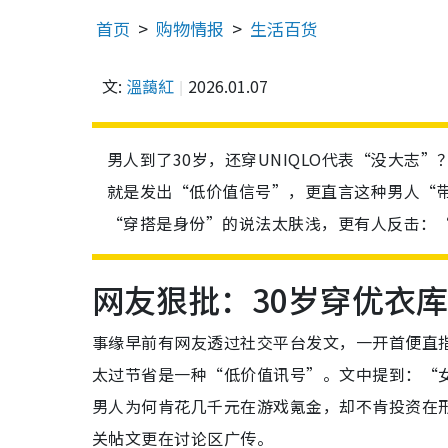
首页
购物情报
生活百货
文:
溫藹紅
2026.01.07
男人到了30岁，还穿UNIQLO代表“没大志
就是发出“低价值信号”，更直言这种男人“
“穿搭是身份”的说法太肤浅，更有人反击：“
网友狠批：30岁穿优衣
事缘早前有网友透过社交平台发文，一开首便直指
太过节省是一种“低价值讯号”。文中提到：“
男人为何肯花几千元在游戏氪金，却不肯投资在
关帖文更在讨论区广传。