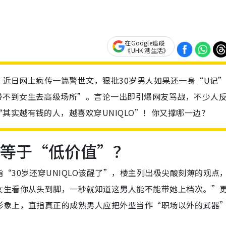
在Google追蹤
《UHK 港生活》
”？近日网上疯传一篇警世文，狠批30岁男人如果还一身“U记
带不到女生去高级场所”。言论一出即引爆网友骂战，不少人
其实越有钱的人，越喜欢穿UNIQLO”！你又撑哪一边？
库等于“低价值”？
“30岁还穿UNIQLO该醒了”，楼主列出极尖酸刻薄的观点
女生看你从头到脚，一秒就知道这男人能不能带她上档次。”
形象上，直指真正的成熟男人应把外型当作“职场以外的武器