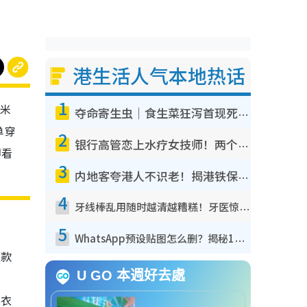
港生活人气本地热话
1
“米
夺命寄生虫｜食生菜狂泻首现死者！疫潮恶化录1.8万宗病例 揭洗菜3大谬误
单穿
2
银行高管恋上水疗女技师！两个月借128万惊觉“沉船”沉落火海 揭背后疑似邪教操控卖淫
即看
3
内地客夸港人不识老！揭港铁保鲜级冷气 港人求放过：别投诉
4
牙线棒乱用随时越清越糟糕！牙医惊揭盲目过户细菌恐致蛀牙：这种才是日常真保养
5
WhatsApp预设贴图怎么删？揭秘1招“反向操作”还原简洁界面 附3步实测教程
这款
U GO 本週好去處
寒衣