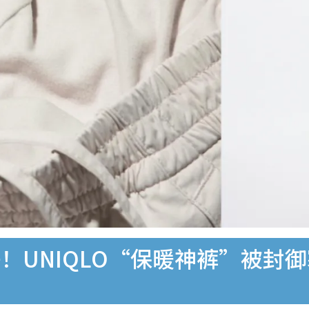
！UNIQLO“保暖神裤”被封御