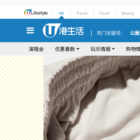
HK
Travel
Food
Beauty
热门关键词：
公屋
演唱会
优惠着数
玩乐情报
购物