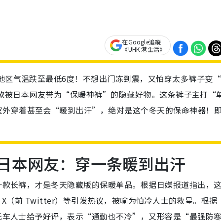
在Google追蹤
《UHK 港生活》
分地区气温跌至最低6度！不想出门冻到震，又怕穿太多裤子变
还有一款被日本网友誉为“保暖神裤”的隐藏好物。这条裤子主打“
室外穿着甚至会“暖到出汗”，绝对是这个冬天的保命神器！
”日本网友：穿一条暖到出汗
现一款长裤，才是冬天隐藏版的保暖单品。根据日媒报道指出，
X（前 Twitter）等引发热议，被喻为怕冷人士的救星。根据
摩托车人士给予好评，表示“通勤也不冷”，又形容是“最强防