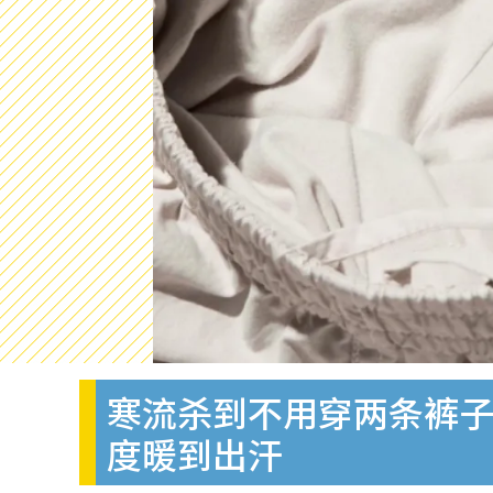
寒流杀到不用穿两条裤子
度暖到出汗