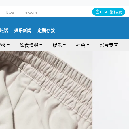
Blog
e-zone
U GO搵好去處
热话
娱乐新闻
定期存款
情报
饮食情报
娱乐
社会
影片专区