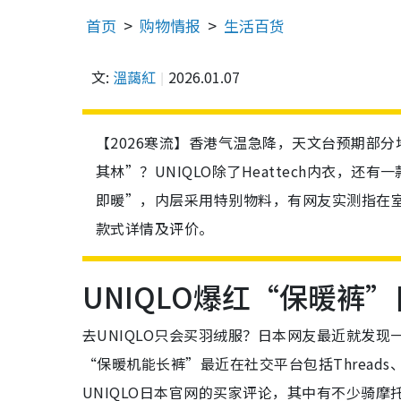
首页
购物情报
生活百货
文:
溫藹紅
2026.01.07
【2026寒流】香港气温急降，天文台预期部
其林”？UNIQLO除了Heattech内衣，
即暖”，内层采用特别物料，有网友实测指在
款式详情及评价。
UNIQLO爆红“保暖裤
去UNIQLO只会买羽绒服？日本网友最近就发
“保暖机能长裤”最近在社交平台包括Threads、
UNIQLO日本官网的买家评论，其中有不少骑