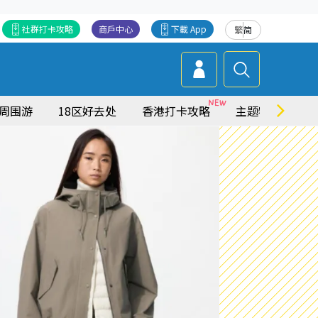
社群打卡攻略
商戶中心
下載 App
繁
简
周围游
18区好去处
香港打卡攻略
主题特集