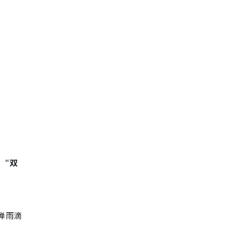
的
“双
弹雨滴