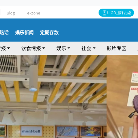
Blog
e-zone
U GO搵好去處
热话
娱乐新闻
定期存款
情报
饮食情报
娱乐
社会
影片专区