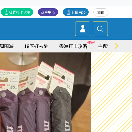
社群打卡攻略
商戶中心
下載 App
繁
简
周围游
18区好去处
香港打卡攻略
主题特集