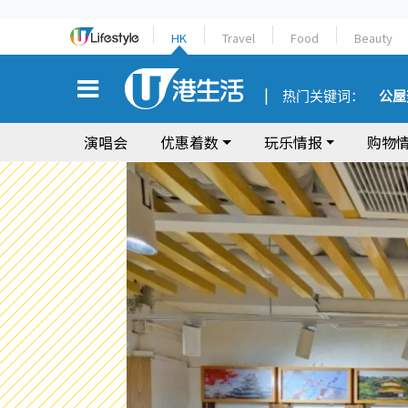
HK
Travel
Food
Beauty
热门关键词：
公屋
演唱会
优惠着数
玩乐情报
购物