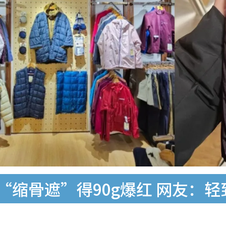
ell“缩骨遮”得90g爆红 网友：