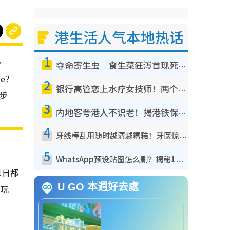
港生活人气本地热话
1
最
夺命寄生虫｜食生菜狂泻首现死者！疫潮恶化录1.8万宗病例 揭洗菜3大谬误
e？
2
银行高管恋上水疗女技师！两个月借128万惊觉“沉船”沉落火海 揭背后疑似邪教操控卖淫
同步
3
内地客夸港人不识老！揭港铁保鲜级冷气 港人求放过：别投诉
4
牙线棒乱用随时越清越糟糕！牙医惊揭盲目过户细菌恐致蛀牙：这种才是日常真保养
5
WhatsApp预设贴图怎么删？揭秘1招“反向操作”还原简洁界面 附3步实测教程
每日都
U GO 本週好去處
爱玩