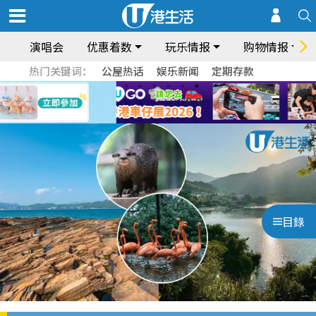
演唱会
优惠着数
玩乐情报
购物情报
热门关键词：
公屋热话
娱乐新闻
定期存款
目錄