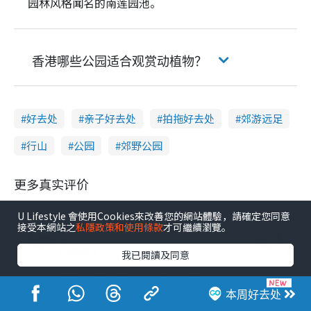
园林风格闻名的南莲园池。
香港哪些公园适合观赏动植物？
好去处
亲子好去处
拍拖好去处
郊游远足
行山
公园
郊野公园
更多真实评价
U Lifestyle 會使用Cookies來改善您的網站體驗，請確定您同意
MissLeung的課後日常
Ray
接受本網站之
私隱政策和使用條款
才可繼續瀏覽。
親子
香
南蓮園池
南蓮
我已閱讀及同意
【親子好去處】一次玩轉九龍東2大秘密公園🌻$0帶小朋友放電兼
南蓮池園浪漫約
香港嘅媽咪嗲哋想帶小朋友去玩，離不開商場同室內。唔係Shoppi
南蓮池園非常
本周好去处
阅读更多
阅读更多