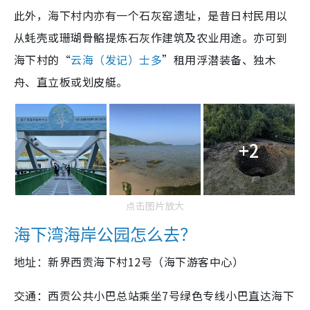
此外，海下村内亦有一个石灰窑遗址，是昔日村民用以
从蚝壳或珊瑚骨骼提炼石灰作建筑及农业用途。亦可到
海下村的“
云海（发记）士多
”租用浮潜装备、独木
舟、直立板或划皮艇。
+2
点击图片放大
海下湾海岸公园怎么去？
新界西贡海下村12号（海下游客中心）
地址：
交通：西贡公共小巴总站乘坐7号绿色专线小巴直达海下