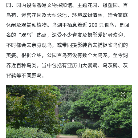
园，园内设有香港文物探知馆、主题花园、雕塑园、百
鸟苑、迷宫花园及大型泳池，环境翠绿清幽，适合家庭
休闲及观赏动植物。鸟湖里栖息着近 200 只雀鸟，是闻
名的“观鸟”热点
，深受不少雀友及摄影爱好者欢迎，
不时都会去亲身观鸟，或带同摄影装备去捕捉雀鸟们的
英姿。根据介绍，公园百鸟苑设有数个大鸟笼，至今饲
养近百种鸟类，当中包括有亚历山大鹦鹉、乌灰鸫、灰
背鸫等不同野鸟。