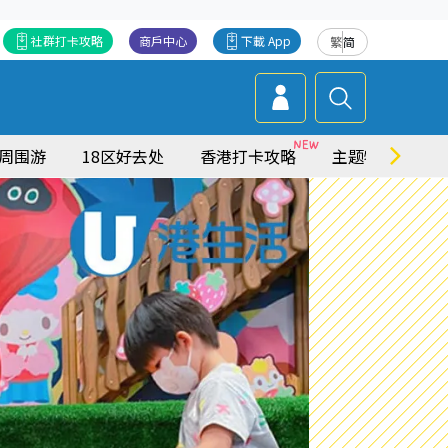
社群打卡攻略
商戶中心
下載 App
繁
简
周围游
18区好去处
香港打卡攻略
主题特集