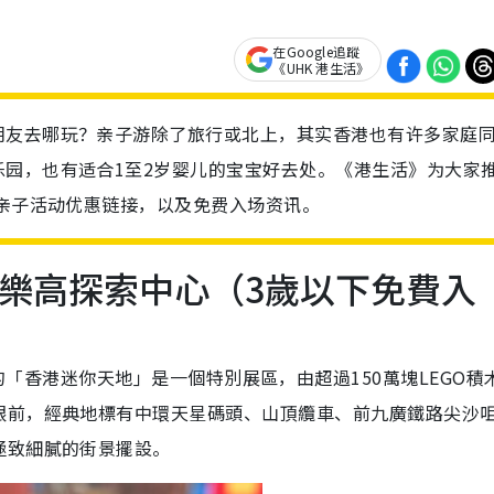
在Google追蹤
《UHK 港生活》
朋友去哪玩？亲子游除了旅行或北上，其实香港也有许多家庭
园，也有适合1至2岁婴儿的宝宝好去处。《港生活》为大家
附亲子活动优惠链接，以及免费入场资讯。
港樂高探索中心（3歲以下免費入
的「香港迷你天地」是一個特別展區，
由超過150萬塊LEGO積
眼前，經典地標有中環天星碼頭、山頂纜車、前九廣鐵路尖沙
極致細膩的街景擺設。