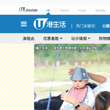
HK
Travel
Food
Beauty
热门关键词：
公屋
演唱会
优惠着数
玩乐情报
购物