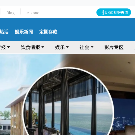
Blog
e-zone
U GO搵好去處
热话
娱乐新闻
定期存款
情报
饮食情报
娱乐
社会
影片专区