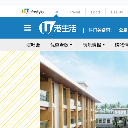
HK
Travel
Food
Beauty
热门关键词：
公屋
演唱会
优惠着数
玩乐情报
购物