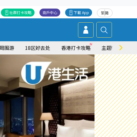
社群打卡攻略
商戶中心
下載 App
繁
简
周围游
18区好去处
香港打卡攻略
主题特集