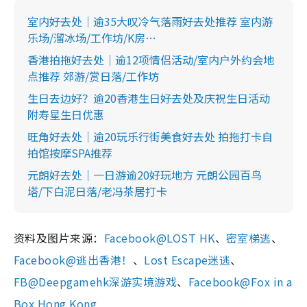
室内好去处｜逾35大叹冷气落雨好去处推荐 室内游
乐场/溜冰场/工作坊/K房…
香港拍拖好去处｜逾12项情侣活动/室内户外约会地
点推荐 郊游/赏日落/工作坊
生日去边好？逾20香港生日好去处及庆祝生日活动
附寿星生日优惠
旺角好去处｜逾20玩乐行街美食好去处 拍拖打卡自
拍馆按摩SPA推荐
元朗好去处｜一日游逾20好玩地方 元朗公园百鸟
塔/下白泥日落/老冯茶居打卡
资料及图片来源：
Facebook@LOST HK
、
密室梯逃
、
Facebook@逃出香港！
、
Lost Escape迷逃
、
FB@Deepgamehk深游实境游戏
、
Facebook@Fox in a
Box Hong Kong