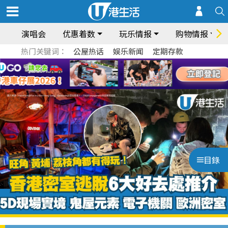
演唱会
优惠着数
玩乐情报
购物情报
热门关键词：
公屋热话
娱乐新闻
定期存款
目錄