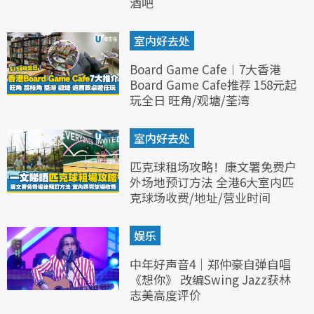
酒吧
室内好去处
Board Game Cafe︱7大香港
Board Game Cafe推荐 158元起
玩全日 旺角/观塘/荃湾
室内好去处
匹克球租场攻略！康文署免费户
外场地预订方法 全港6大室内匹
克球场收费/地址/营业时间
娱乐
中年好声音4｜郑仲豪自弹自唱
《想你》 改编Swing Jazz获林
志美高度评价