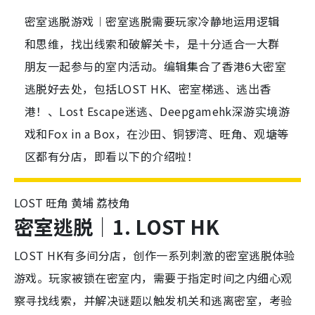
密室逃脱游戏︱密室逃脱需要玩家冷静地运用逻辑
和思维，找出线索和破解关卡，是十分适合一大群
朋友一起参与的室内活动。编辑集合了香港6大密室
逃脱好去处，包括LOST HK、密室梯逃、逃出香
港！、Lost Escape迷逃、Deepgamehk深游实境游
戏和Fox in a Box，在沙田、铜锣湾、旺角、观塘等
区都有分店，即看以下的介绍啦！
LOST 旺角 黄埔 荔枝角
密室逃脱
｜
1. LOST HK
LOST HK有多间分店，创作一系列刺激的密室逃脱体验
游戏。玩家被锁在密室内，需要于指定时间之内细心观
察寻找线索，并解决谜题以触发机关和逃离密室，考验