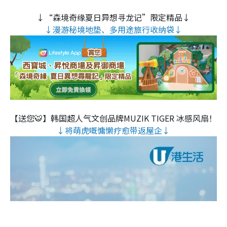
↓“森境奇缘夏日异想寻龙记”限定精品↓
↓漫游秘境地垫、多用途旅行收纳袋↓
【送您🐯】韩国超人气文创品牌MUZIK TIGER 冰感风扇！
↓将萌虎嘅慵懒疗愈带返屋企↓