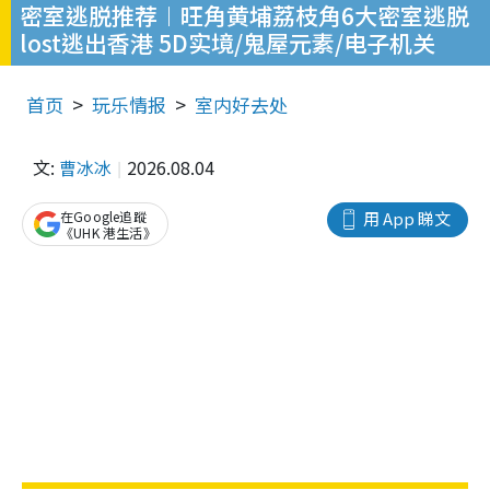
密室逃脱推荐︱旺角黄埔荔枝角6大密室逃脱
lost逃出香港 5D实境/鬼屋元素/电子机关
首页
玩乐情报
室内好去处
文:
曹冰冰
2026.08.04
在Google追蹤
用 App 睇文
《UHK 港生活》