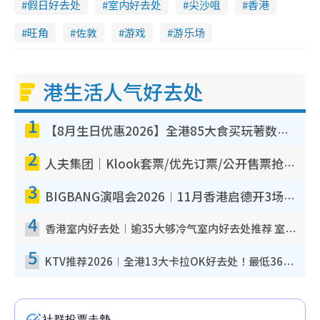
假日好去处
室内好去处
尖沙咀
香港
旺角
佐敦
游戏
游乐场
港生活人气好去处
1
【8月生日优惠2026】全港85大食买玩著数攻略 自助餐/火锅放题同行免费＋诚品/DONKI送现金券
2
人夫集团｜Klook套票/优先订票/公开售票抢票攻略！附票价.购票连结.场地座位表
3
BIGBANG演唱会2026︱11月香港启德开3场！实名制VIP申请、优先购票攻略
4
香港室内好去处︱逾35大够冷气室内好去处推荐 室内活动免费避雨无惧下雨
5
KTV推荐2026︱全港13大卡拉OK好去处！最低36元起 日语歌都有！(附地址+收费详情)