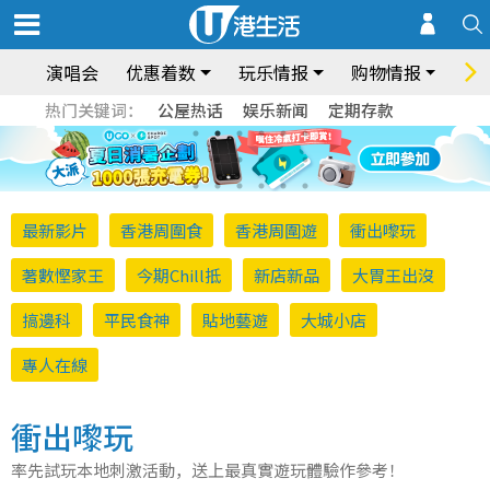
演唱会
优惠着数
玩乐情报
购物情报
饮
热门关键词：
公屋热话
娱乐新闻
定期存款
最新影片
香港周圍食
香港周圍遊
衝出嚟玩
著數慳家王
今期Chill抵
新店新品
大胃王出沒
搞邊科
平民食神
貼地藝遊
大城小店
專人在線
衝出嚟玩
率先試玩本地刺激活動，送上最真實遊玩體驗作參考！