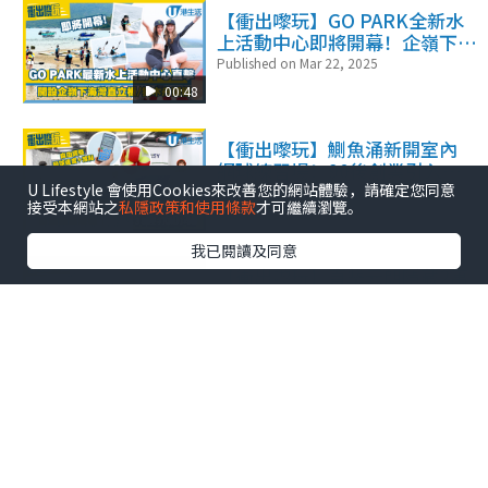
【衝出嚟玩】GO PARK全新水
上活動中心即將開幕！企嶺下
海灣玩直立板/獨木舟
Published on Mar 22, 2025
00:48
【衝出嚟玩】鰂魚涌新開室內
網球練習場！90後創業引入自
U Lifestyle 會使用Cookies來改善您的網站體驗，請確定您同意
助發球機、最平$38任打半小時
Published on Mar 15, 2025
接受本網站之
私隱政策和使用條款
才可繼續瀏覽。
00:40
我已閱讀及同意
【衝出嚟玩】直擊元朗隱藏2萬
呎兒童遊樂公園！免費入場玩2
大滑梯、兒童攀爬設施
Published on Mar 08, 2025
00:39
【衝出嚟玩】上水塱原自然生
態公園開幕！公眾可免費觀賞
雀鳥／探訪農業區及生態區
Published on Feb 28, 2025
00:46