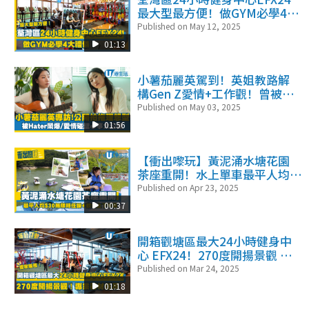
最大型最方便！做GYM必學4大
禮儀
Published on May 12, 2025
01:13
小薯茄麗英駕到！英姐教路解
構Gen Z愛情+工作觀！曾被
Hater鬧爆、愛情碰壁二三事
Published on May 03, 2025
01:56
【衝出嚟玩】黃泥涌水塘花園
茶座重開！水上單車最平人均
$30無限時任踩+大歎水上下午
Published on Apr 23, 2025
茶
00:37
開箱觀塘區最大24小時健身中
心 EFX24！270度開揚景觀 專
業器材任用 設獨家服務！
Published on Mar 24, 2025
01:18