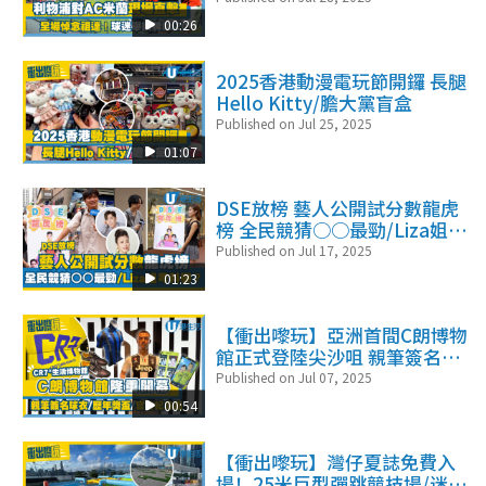
00:26
2025香港動漫電玩節開鑼 長腿
Hello Kitty/膽大黨盲盒
Published on Jul 25, 2025
01:07
DSE放榜 藝人公開試分數龍虎
榜 全民競猜○○最勁/Liza姐考
科舉？
Published on Jul 17, 2025
01:23
【衝出嚟玩】亞洲首間C朗博物
館正式登陸尖沙咀 親筆簽名球
衣/歷年獎盃/官方紀念品
Published on Jul 07, 2025
00:54
【衝出嚟玩】灣仔夏誌免費入
場！25米巨型彈跳競技場/迷你