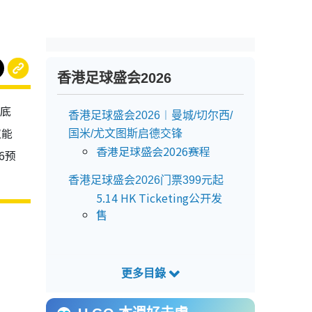
香港足球盛会2026
月底
香港足球盛会2026︱曼城/切尔西/
仅能
国米/尤文图斯启德交锋
香港足球盛会2026赛程
6预
香港足球盛会2026门票399元起
5.14 HK Ticketing公开发
售