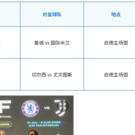
对垒球队
地点
杯
曼城 vs 国际米兰
启德主场馆
切尔西 vs 尤文图斯
启德主场馆