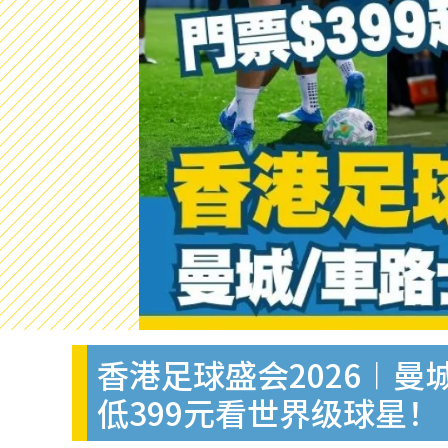
香港足球盛会2026︱曼
低399元看世界级球星！