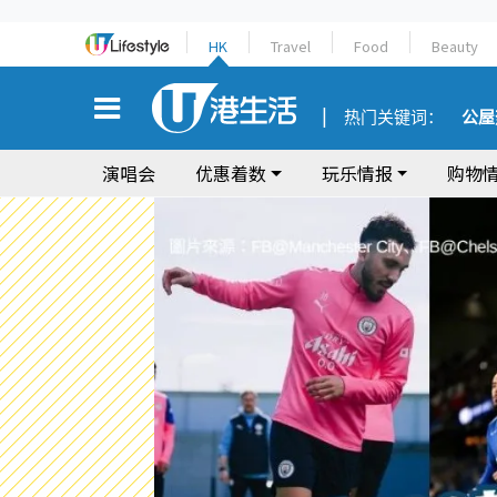
HK
Travel
Food
Beauty
热门关键词：
公屋
演唱会
优惠着数
玩乐情报
购物