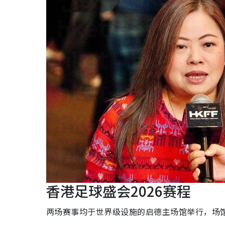
香港足球盛会2026赛程
两场赛事均于世界级设施的启德主场馆举行，场