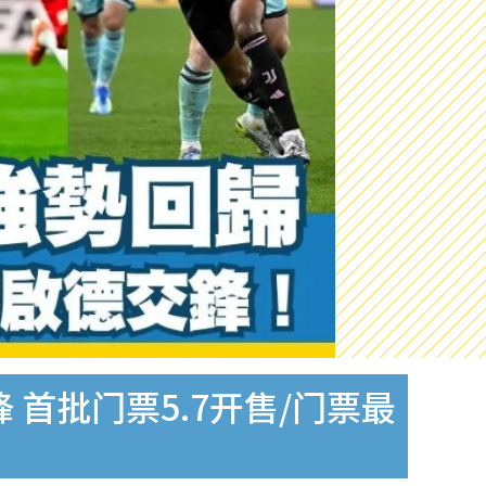
 首批门票5.7开售/门票最