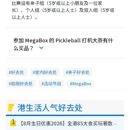
比赛设有亲子组（5岁或以上小朋友及一位家
长）、个人组（5岁或以上人士）及双人组（5岁或
以上人士）。
参加 MegaBox 的 Pickleball 打机大赛有什
么奖品？
好去处
室内好去处
亲子好去处
拍拖好去处
活动节目
MegaBox
港生活人气好去处
1
【8月生日优惠2026】全港85大食买玩著数攻略 自助餐/火锅放题同行免费＋诚品/DONKI送现金券