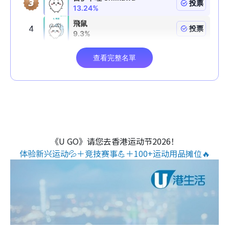
《U GO》请您去香港运动节2026！
体验新兴运动💦＋竞技赛事💪＋100+运动用品摊位🔥