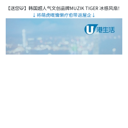
【送您🐯】韩国超人气文创品牌MUZIK TIGER 冰感风扇！
↓将萌虎嘅慵懒疗愈带返屋企↓