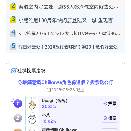
2
香港室内好去处︱逾35大够冷气室内好去处推荐 室内活动免费避雨无惧下雨
3
小熊维尼100周年快闪店登陆又一城 重现百亩森林经典场景／独家限定盲盒登场／专属DIY香水
4
KTV推荐2026︱全港13大卡拉OK好去处！最低36元起 日语歌都有！(附地址+收费详情)
5
假日好去处︱2026放假去哪好？逾20个放假好去处郊外/秘境 休闲半日或一日游