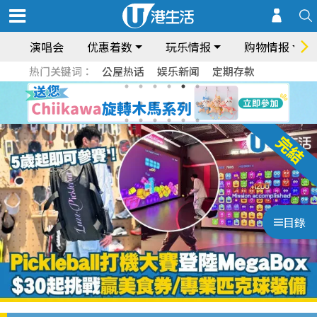
演唱会
优惠着数
玩乐情报
购物情报
热门关键词：
公屋热话
娱乐新闻
定期存款
目錄