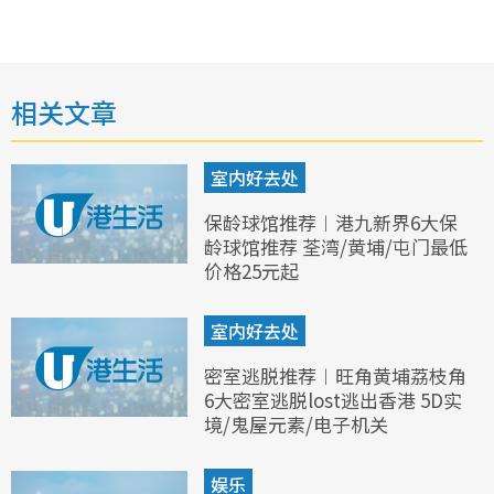
相关文章
室内好去处
保龄球馆推荐︱港九新界6大保
龄球馆推荐 荃湾/黄埔/屯门最低
价格25元起
室内好去处
密室逃脱推荐︱旺角黄埔荔枝角
6大密室逃脱lost逃出香港 5D实
境/鬼屋元素/电子机关
娱乐