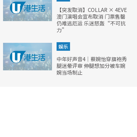
【突发取消】COLLAR × 4EVE
澳门演唱会宣布取消 门票售罄
仍难逃厄运 乐迷怒轰“不可抗
力”
娱乐
中年好声音4｜蔡婉怡穿旗袍秀
腿迷晕评审 伸腿想加分被车婉
婉当场制止