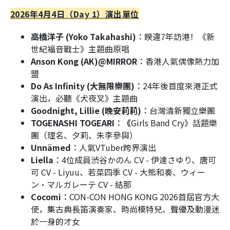
2026年4月4日（Day 1）演出單位
高橋洋子 (Yoko Takahashi)︰
睽違7年訪港！《新
世紀福音戰士》主題曲原唱
Anson Kong (AK)@MIRROR︰
香港人氣偶像熱力加
盟
Do As Infinity (大無限樂團)︰
24年後首度來港正式
演出，必聽《犬夜叉》主題曲
Goodnight, Lillie (晚安莉莉)︰
台灣清新獨立樂團
TOGENASHI TOGEARI︰《
Girls Band Cry》話題樂
團（理名、夕莉、朱李參與）
Unnämed︰
人氣VTuber跨界演出
Liella︰
4位成員渋谷かのん CV - 伊達さゆり、唐可
可 CV - Liyuu、若菜四季 CV - 大熊和奏、ウィー
ン・マルガレーテ CV - 結那
Cocomi︰
CON-CON HONG KONG 2026首屆官方大
使，集古典長笛演奏家、時尚模特兒、聲優及動漫迷
於一身的才女