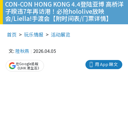
CON-CON HONG KONG 4.4登陆亚博 高桥洋
子睽违7年再访港！必抢hololive放映
会/Liella!手渡会【附时间表/门票详情】
首页
玩乐情报
活动展览
文:
陸秋燕
2026.04.05
在Google追蹤
用 App 睇文
《UHK 港生活》