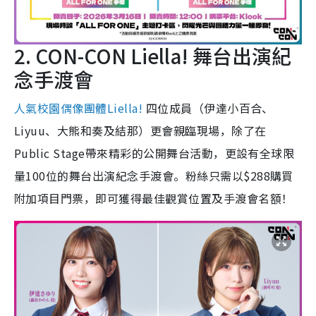
2. CON-CON Liella! 舞台出演紀
念手渡會
人氣校園偶像團體Liella!
四位成員（伊達小百合、
Liyuu、大熊和奏及結那）更會親臨現場，除了在
Public Stage帶來精彩的公開舞台活動，更設有全球限
量100位的舞台出演紀念手渡會。粉絲只需以$288購買
附加項目門票，即可獲得最佳觀賞位置及手渡會名額！