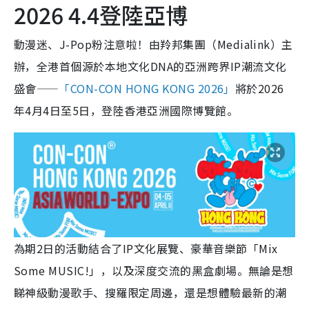
2026 4.4登陸亞博
動漫迷、J-Pop粉注意啦！由羚邦集團（Medialink）主
辦，全港首個源於本地文化DNA的亞洲跨界IP潮流文化
盛會——
「CON-CON HONG KONG 2026」
將於2026
年4月4日至5日，登陸香港亞洲國際博覽館。
為期2日的活動結合了IP文化展覽、豪華音樂節「Mix
Some MUSIC!」，以及深度交流的黑盒劇場。無論是想
睇神級動漫歌手、搜羅限定周邊，還是想體驗最新的潮