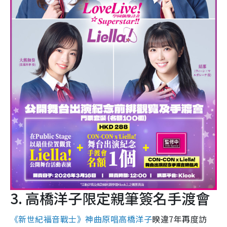
3. 高橋洋子限定親筆簽名手渡會
《新世紀福音戰士》神曲原唱高橋洋子
睽違7年再度訪