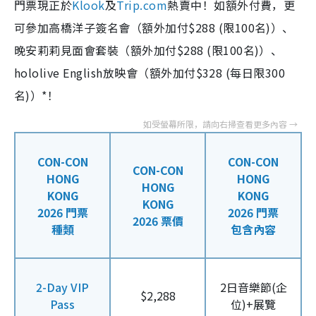
門票現正於
Klook
及
Trip.com
熱賣中！如額外付費，更
可參加高橋洋子簽名會（額外加付$288 (限100名)）、
晚安莉莉見面會套裝（額外加付$288 (限100名)）、
hololive English放映會（額外加付$328 (每日限300
名)）*！
CON-CON
CON-CON
CON-CON
HONG
HONG
HONG
KONG
KONG
KONG
2026 門票
2026 門票
2026 票價
種類
包含內容
2-Day VIP
2日音樂節(企
$2,288
Pass
位)+展覽