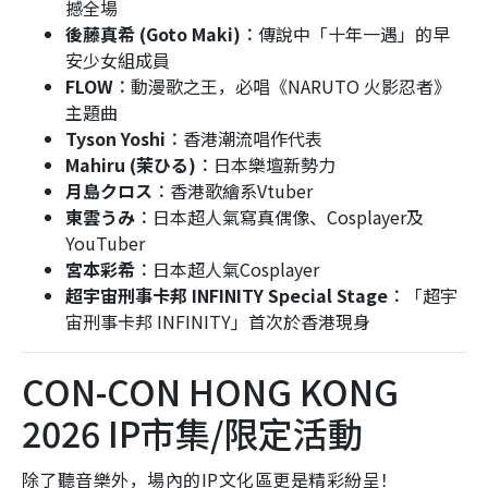
撼全場
後藤真希 (Goto Maki)︰
傳說中「十年一遇」的早
安少女組成員
FLOW︰
動漫歌之王，必唱《NARUTO 火影忍者》
主題曲
Tyson Yoshi︰
香港潮流唱作代表
Mahiru (茉ひる)︰
日本樂壇新勢力
月島クロス︰
香港歌繪系Vtuber
東雲うみ︰
日本超人氣寫真偶像、Cosplayer及
YouTuber
宮本彩希︰
日本超人氣Cosplayer
超宇宙刑事卡邦 INFINITY Special Stage︰
「超宇
宙刑事卡邦 INFINITY」首次於香港現身
CON-CON HONG KONG
2026 IP市集/限定活動
除了聽音樂外，場內的IP文化區更是精彩紛呈！