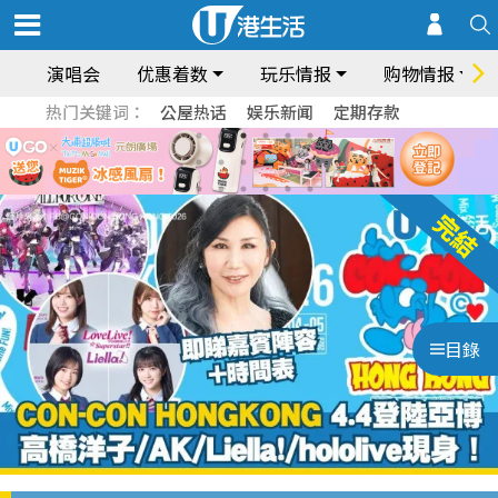
演唱会
优惠着数
玩乐情报
购物情报
热门关键词：
公屋热话
娱乐新闻
定期存款
目錄