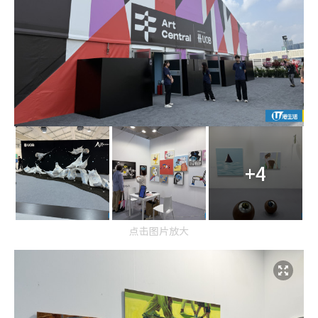
i
n
g
T
i
m
e
+4
点击图片放大