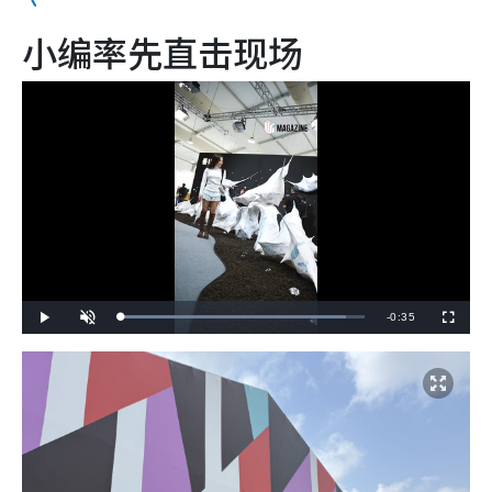
小编率先直击现场
R
-
0:35
L
P
U
F
o
l
n
u
a
a
m
l
e
d
y
u
l
e
t
s
d
e
c
m
:
r
9
e
2
e
a
.
n
5
7
i
%
n