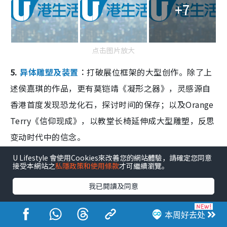
+7
点击图片放大
5.
异体雕塑及装置
︰
打破展位框架的大型创作。除了上
述侯嘉琪的作品，更有莫铠靖《凝形之器》，灵感源自
香港首度发现恐龙化石，探讨时间的保存；以及Orange
Terry《信仰现成》，以教堂长椅延伸成大型雕塑，反思
变动时代中的信念。
U Lifestyle 會使用Cookies來改善您的網站體驗，請確定您同意
接受本網站之
私隱政策和使用條款
才可繼續瀏覽。
我已閱讀及同意
本周好去处