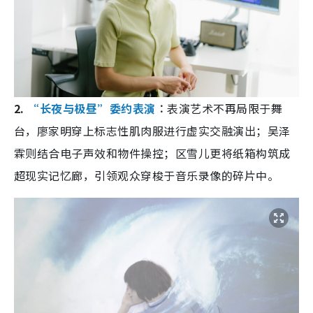
2.
“长夜与极昼”委约表演
︰
表演艺术不再局限于舞
台，廖家明穿上标志性肌肉服进行虚实交融演出；吴泽
霖则结合电子声效和物件操控；区雪儿更将纸箱构筑成
超现实记忆廊，引领观众穿梭于音乐录像的碎片中。