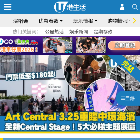
演唱会
优惠着数
玩乐情报
购物情报
热门关键词：
公屋热话
娱乐新闻
定期存款
目錄