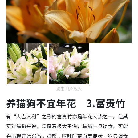
点击图片放大
养猫狗不宜
年花
｜3.
富贵
竹
有“大吉大利”之称的富贵竹亦是年花大热之一，但其
实对猫狗来说，隐藏着极大毒性，猫猫一旦误食，可能
会出现异常兴奋﹑抑郁﹑呕吐时带血等症状。狗只误食