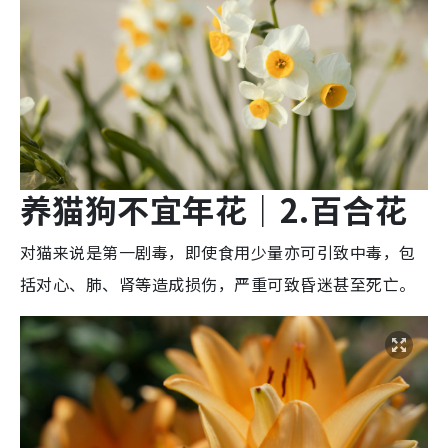
养猫狗不宜
年花
｜2.
百合
花
对猫来说是第一剧毒，即使食用少量亦可引致中毒，包
括对心、肺、肾等造成损伤，严重可致昏迷甚至死亡。