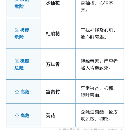
水仙花
身抽搐、心律不
危险
齐。
☠️
极度
干扰神经及心肌，
杜鹃花
危险
致心脏衰竭。
☠️
极度
神经毒素，严重者
万年青
危险
陷入昏迷致死。
异常兴奋、抑郁、
⚠️
高危
富贵竹
呕吐带血。
含除虫菊酯，致皮
⚠️
高危
菊花
肤过敏、抑郁。