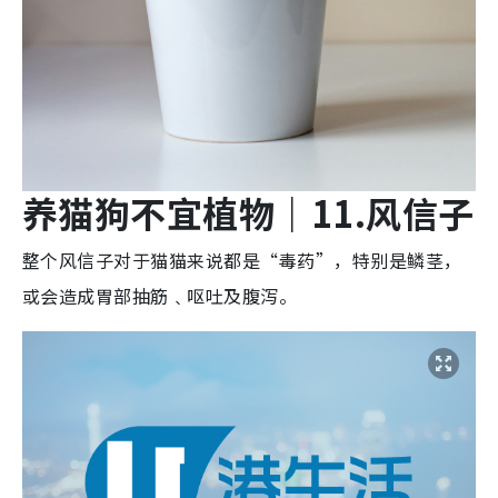
养猫狗不宜植物
｜11.
风信
子
整个风信子对于猫猫来说都是“毒药”，特别是鳞茎，
或会造成胃部抽筋﹑呕吐及腹泻。