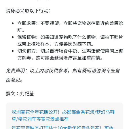
请务必采取以下行动：
立即求医：不要观望，立即将宠物送往最近的兽医诊
所。
保留证物：如果知道宠物吃了什么植物，请拍下照片
或带上植物样本，方便兽医对症下药。
切勿偏方：切忌自行喂食牛奶、生鸡蛋或使用网上偏
方解毒，这可能会延误治疗甚至加重病情。
免责声明：以上内容仅供参考，如有疑问请咨询专业兽
医意见。
撰文︰刘纪莹
深圳赏花全年花期公开！必影郁金香花海/梦幻马鞭
草/樱花列车等赏花景点推荐
年花寓意种类打理贴士10大新年好意头年花！可放