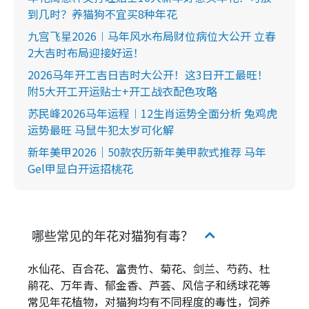
到几时？养猫狗不宜买8种年花
九宫飞星2026︱马年风水布局财位病位大公开 立春
2大吉时布局迎接好运！
2026马年开工吉日吉时大公开！这3日开工最旺！
附5大开工开运贴士+开工战衣配色攻略
苏民峰2026马年运程︱12生肖运势全面分析 兔鸡虎
运势最旺 马鼠牛犯太岁可化解
新年美甲2026｜50款农历新年美甲款式推荐 马年
Gel甲显白开运招桃花
哪些常见的年花对猫狗有毒？
水仙花、百合花、富贵竹、菊花、剑兰、芍药、杜
鹃花、万年青、郁金香、芦荟、风信子和绣球花等
常见年花植物，对猫狗均有不同程度的毒性，饲养