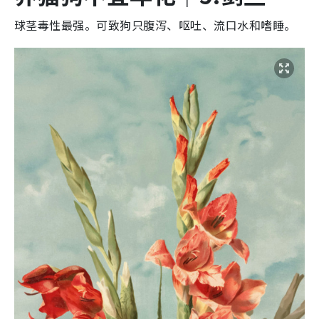
球茎毒性最强。可致狗只腹泻、呕吐、流口水和嗜睡。