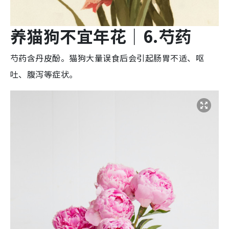
养猫狗不宜年花
｜6.
芍药
芍药含丹皮酚。猫狗大量误食后会引起肠胃不适、呕
吐、腹泻等症状。