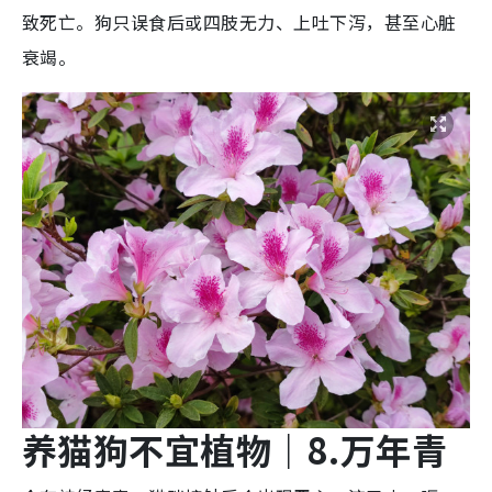
致死亡。狗只误食后或四肢无力、上吐下泻，甚至心脏
衰竭。
养猫狗不宜植物
｜8.
万年
青