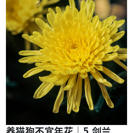
养猫狗不宜年花
｜5.
剑兰