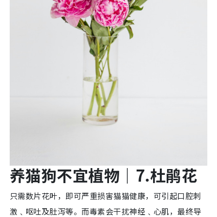
养猫狗不宜植物
｜7.
杜鹃
花
只需数片花叶，即可严重损害猫猫健康，可引起口腔刺
激﹑呕吐及肚泻等。而毒素会干扰神经﹑心肌，最终导