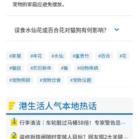
宠物的家庭应避免摆放。
误食水仙花或百合花对猫狗有何影响？
家居
年花
水仙
富贵竹
百合
花
猫奴
农历新年
猫
动物疾病
宠物照顾
宠物饮食
宠物议题
港生活人气本地热话
1
行李清洁｜车轮脏过马桶58倍！专家警告忌用酒精擦 教1招免脏手除菌
2
装修拆铁闸随时变贼人目标？网友揭2大关键用途：装新款等于白装？附新旧铁闸分别