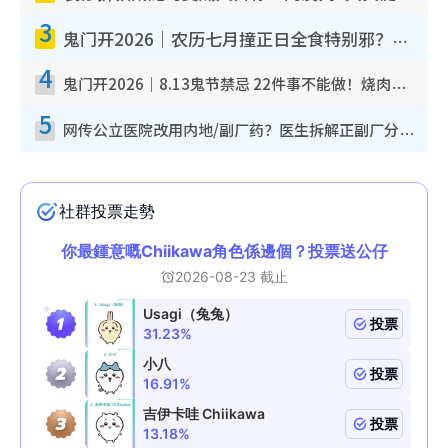
3
鬼门开2026｜农历七月撞正日全食特别邪？专家警告切忌做一事！揭4大禁忌+2招保平安
4
鬼门开2026｜8.13鬼节禁忌 22件事不能做！烧肉、刺身要少食？半夜勿吹口哨/打给个电话
5
网传公立医院改用内地/副厂药？医生拆解正副厂分别，揭4类人换药随时出事