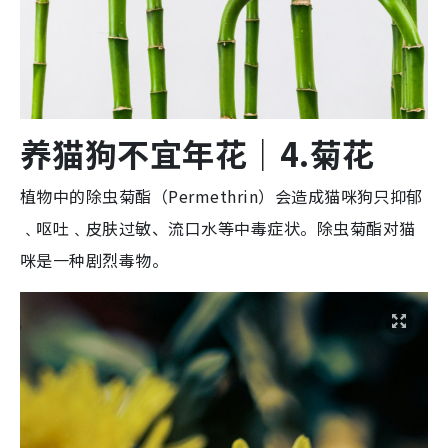
养猫狗不宜年花
｜4.
菊
花
植物中的除虫菊酯（Permethrin）会造成猫咪狗只抑郁
﹑呕吐﹑皮肤过敏、流口水等中毒症状。除虫菊酯对猫
咪是一种剧烈毒物。