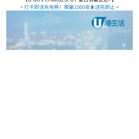
> 打卡即送充电券！限量1000张🔋送完即止 <