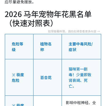
应尽量避免摆放。
2026 马年宠物年花黑名单
（快速对照表）
危险等
植物名
主要中毒风险/
级
称
症状
猫咪第一剧
☠️
极度
毒！少量即致
百合花
危险
肾衰竭、死
亡。
影响中枢神经、全
☠️
极度