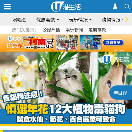
演唱会
优惠着数
玩乐情报
购物情报
热门关键词：
公屋热话
娱乐新闻
定期存款
目錄