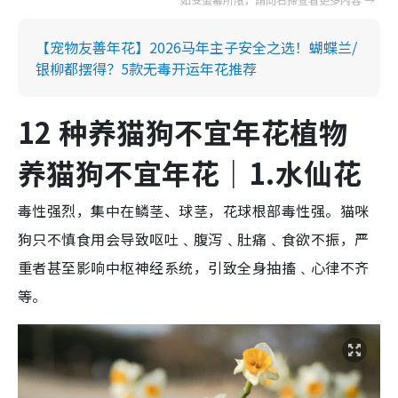
【宠物友善年花】2026马年主子安全之选！蝴蝶兰/
银柳都摆得？5款无毒开运年花推荐
12 种养猫狗不宜年花植物
养猫狗不宜年花｜1.水仙
花
毒性强烈，集中在鳞茎、球茎，花球根部毒性强。猫咪
狗只不慎食用会导致呕吐﹑腹泻﹑肚痛﹑食欲不振，严
重者甚至影响中枢神经系统，引致全身抽搐﹑心律不齐
等。