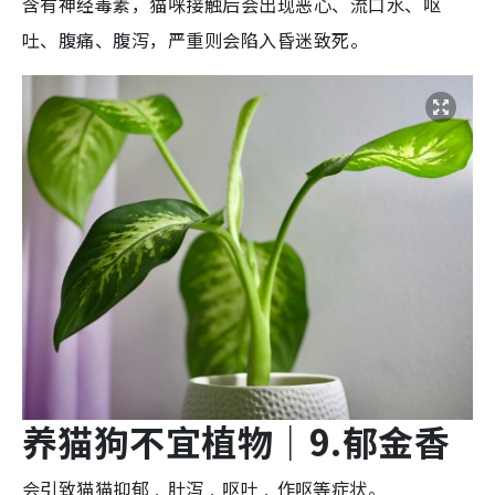
含有神经毒素，猫咪接触后会出现恶心、流口水、呕
吐、腹痛、腹泻，严重则会陷入昏迷致死。
养猫狗不宜植物
｜9.
郁金
香
会引致猫猫抑郁﹑肚泻﹑呕吐﹑作呕等症状
。