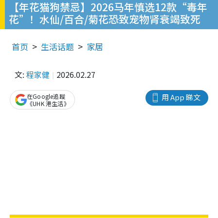
【年花猫狗禁忌】2026马年慎选12款“毒年
花”！水仙/百合/菊花恐致宠物肾衰竭致死
首页
生活话题
家居
文:
程家健
2026.02.27
在Google追蹤
用 App 睇文
《UHK 港生活》