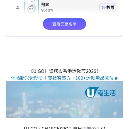
《U GO》请您去香港运动节2026！
体验新兴运动💦＋竞技赛事💪＋100+运动用品摊位🔥
【U GO x CHARGESPOT 夏日消暑企划⚡】