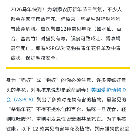
2026马年快到！为增添农历新年节日气氛，不少人
都会在家里摆放年花，但原来一些品种对猫咪狗狗
有致命危机。兽医警告12种常见年花（如水仙、百
合、富贵竹）对猫狗有毒，误食可致呕吐、肾衰竭
甚至死亡。即看ASPCA对宠物有毒年花名单及中毒
症状，保护毛孩安全。
身为“猫奴”或“狗奴”的你必须注意，许多传统好意
头的年花，对毛孩来说却是致命剧毒！
美国爱护动物协
会（ASPCA）
列出了多款对宠物有害的植物。最常见的
“杀猫年花”不得不提水仙和百合，猫咪一旦误食，轻
则呕吐腹泻，重则引发急性肾衰竭甚至死亡。为了毛孩
健康，以下
12 款常见有害年花及植物，饲养猫狗的家庭