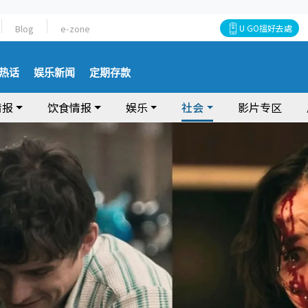
Blog
e-zone
U GO搵好去處
热话
娱乐新闻
定期存款
情报
饮食情报
娱乐
社会
影片专区