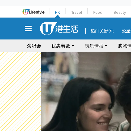
HK
Travel
Food
Beauty
热门关键词：
公屋
演唱会
优惠着数
玩乐情报
购物