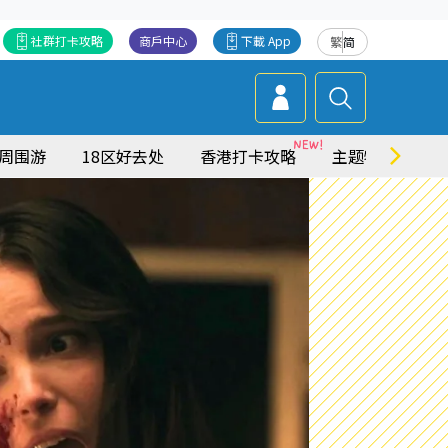
社群打卡攻略
商戶中心
下載 App
繁
简
周围游
18区好去处
香港打卡攻略
主题特集