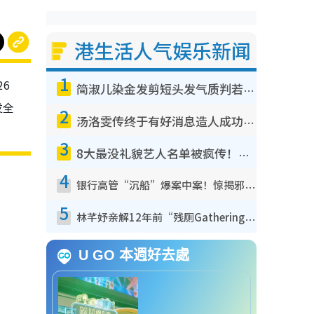
港生活人气娱乐新闻
1
26
简淑儿染金发剪短头发气质判若两人！吓坏老公麦大力都认不出：“你做什么？”
发全
2
汤洛雯传终于有好消息造人成功！两大细节曝孕味极浓引猜测：大肚婆先会咁！
3
8大最没礼貌艺人名单被疯传！网友揭发明星真面目，一致数落这一位是无品天花板？
4
银行高管“沉船”爆案中案！惊揭邪教洗脑操控卖淫被吞600万，幕后黑手讲多错多
5
林芊妤亲解12年前“残厕Gathering”真相！高层解约一句话重创尊严，至今拒返TVB
U GO 本週好去處