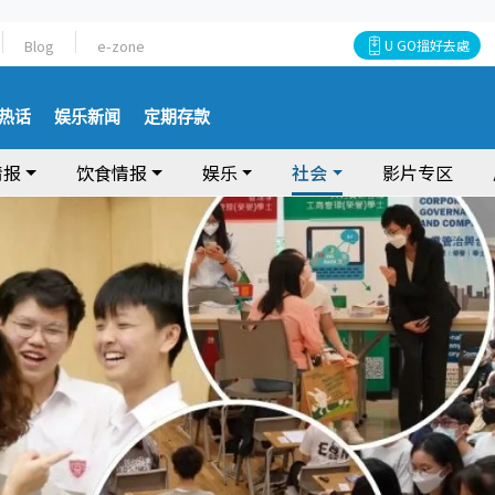
Blog
e-zone
U GO搵好去處
热话
娱乐新闻
定期存款
情报
饮食情报
娱乐
社会
影片专区