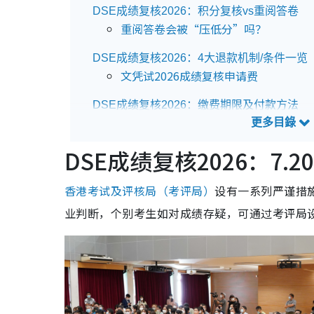
DSE成绩复核2026：积分复核vs重阅答卷
重阅答卷会被“压低分”吗？
DSE成绩复核2026：4大退款机制/条件一览
文凭试2026成绩复核申请费
DSE成绩复核2026：缴费期限及付款方法
逾期缴费须付附加费港币$319
申请减免复核费用
DSE成绩复核2026：7
DSE成绩复核2026：DSE Appeal 会降grad
积分复核/重阅答卷如何提升等级？
香港考试及评核局（考评局）
设有一系列严谨措
业判断，个别考生如对成绩存疑，可通过考评局
DSE成绩复核2026：Appeal 结果何时出？
查询复核成绩结果方法
更新证书及成绩通知书
Dse Appeal 上诉复核