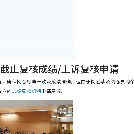
.20截止复核成绩/上诉复核申请
e吗？
施，确保阅卷标准一致及成绩准确，但由于阅卷涉及阅卷员的
设立的
成绩复核机制
申请复核。