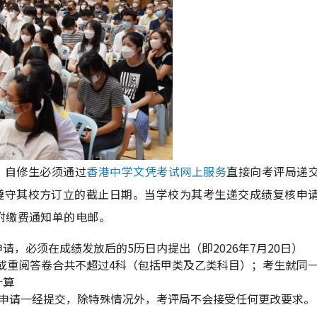
，自修生必须通过
香港中学文凭考试网上服务
直接向考评局递
遵守其校方订立的截止日期。当学校为其考生递交成绩复核申
附缴费通知单的电邮。
请，必须在成绩发放后的5历日内提出（即2026年7月20日）
或重阅答卷合共不超过4科（包括甲类及乙类科目）；考生就同
计算
，申请一经提交，除特殊情况外，考评局不会接受任何更改要求。