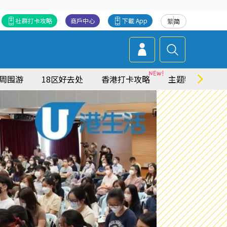
社群打卡攻略
商戶中心
下載 App
繁
简
周围游
18区好去处
香港打卡攻略
主题特集