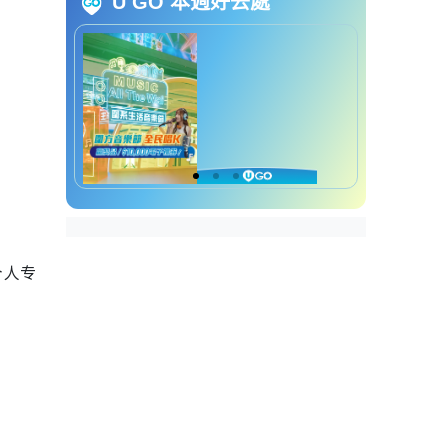
文凭试2026成绩复核申请费
U GO 本週好去處
DSE成绩复核2026：缴费期限及
付款方法
逾期缴费须付附加费港币
$319
申请减免复核费用
DSE成绩复核2026：DSE
Appeal 会降grade吗？
积分复核/重阅答卷如何提
升等级？
个人专
DSE成绩复核2026：Appeal 结
果何时出？
查询复核成绩结果方法
更新证书及成绩通知书
Dse Appeal 上诉复核