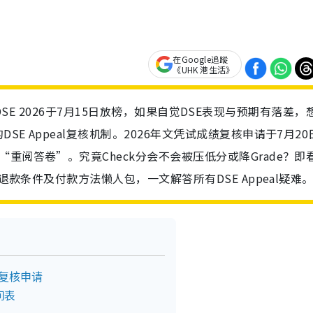
在Google追蹤
《UHK 港生活》
复核：DSE 2026于7月15日放榜，如果自觉DSE表现与预期有落差，
E Appeal复核机制。2026年文凭试成绩复核申请于7月20
重阅答卷”。究竟Check分会不会被压低分或降Grade？即
退款条件及付款方法懒人包，一文解答所有DSE Appeal疑难
诉复核申请
间表