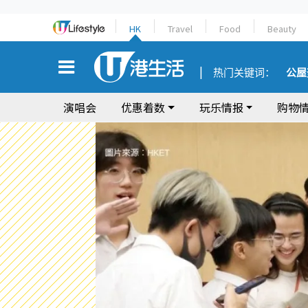
HK
Travel
Food
Beauty
热门关键词：
公屋
演唱会
优惠着数
玩乐情报
购物