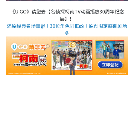
《U GO》请您去【名侦探柯南TV动画播放30周年纪念
展】！
还原经典名场面📹＋30位角色同框📸＋原创限定感谢剧场
🍿