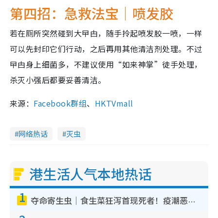
第四招：急救法宝｜喷发胶
若在厕所突然碰到大曱甴，随手拎起喷发胶一喷，一样
可以先封印它们行动，之后再用其他清洁剂处理。不过
曱甴身上细菌多，不建议使用“如来神掌”徒手处理，
杀灭小强后都要妥善清洁。
来源：
Facebook群组
、
HKTVmall
网络热话
灭虫
港生活人气本地热话
1
夺命寄生虫｜食生菜狂泻首现死者！疫潮恶化录1.8万宗病例 揭洗菜3大谬误