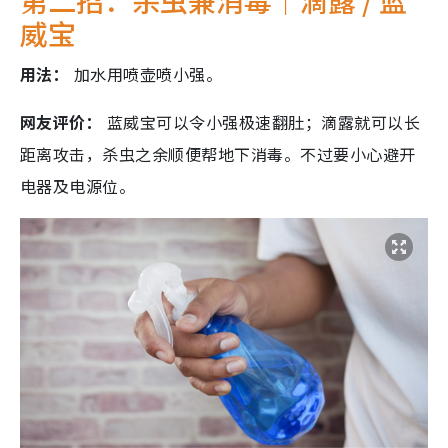
第二招：杀虫兼消毒｜滴露 / 蓝
威宝
用法：
加水用喷壶喷小强。
网友评价：
蓝威宝可以令小强极速翻肚；滴露就可以长
距离攻击，杀虫之余顺便帮地下消毒。不过要小心避开
电器及电源位。