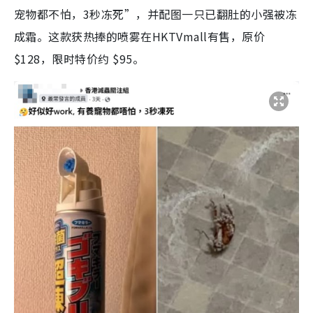
宠物都不怕，3秒冻死”，并配图一只已翻肚的小强被冻
成霜。这款获热捧的喷雾在HKTVmall有售，原价
$128，限时特价约 $95。