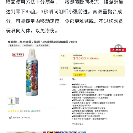
喷雾使用方法十分简单，一按即喷瞬间极冻，降温消暑
达到零下85度，3秒瞬间阻断小强前进。含双重黏合成
分，可减缓曱甴移动速度，令它更难逃脱。不过切勿贪
玩喷向人体，以免冻伤。