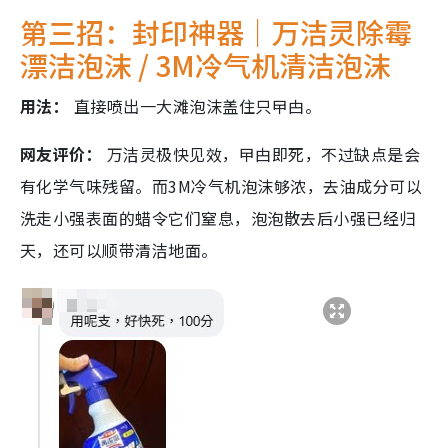
第三招：封印神器｜万洁灵除霉
漂洁泡沫 / 3M冷气机清洁泡沫
用法：
直接喷出一大滩泡沫盖住只曱甴。
网友评价：
万洁灵极快见效，曱甴即死，不过缺点是会
有化学气味残留。而3M冷气机泡沫够浓，去油成分可以
洗走小强表面的蜡令它们窒息，泡泡散去后小强已经归
天，还可以顺带清洁地面。