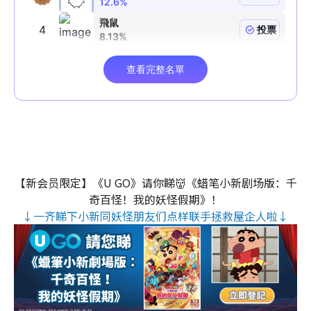
【新会员限定】《U GO》请你睇👹《蜡笔小新剧场版：千
奇百怪！我的妖怪假期》！
↓一齐睇下小新同妖怪朋友们点样联手拯救屋企人啦↓