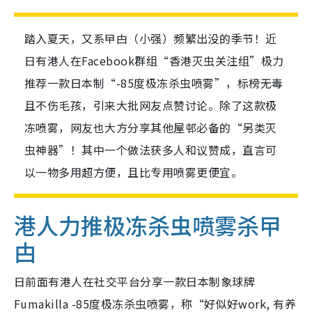
踏入夏天，又系曱甴（小强）频繁出没的季节！近
日有港人在Facebook群组“香港灭虫关注组”极力
推荐一款日本制“-85度极冻杀虫喷雾”，标榜无毒
且不伤毛孩，引来大批网友点赞讨论。除了这款极
冻喷雾，网友也大方分享其他屋邨必备的“另类灭
虫神器”！其中一个做法获多人和议赞成，直言可
以一物多用超方便，且比专用喷雾更便宜。
港人力推极冻杀虫喷雾杀曱
甴
日前面有港人在社交平台分享一款日本制象球牌
Fumakilla -85度极冻杀虫喷雾，称“好似好work, 有养