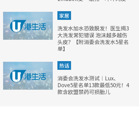
家居
洗发水加水恐致脱发！医生揭3
大洗发常犯错误 泡沫越多越伤
头皮？【附消委会洗发水5星名
单】
热话
消委会洗发水测试︱Lux、
Dove5星名单13款最低50元！4
款含欧盟禁药可损胎儿