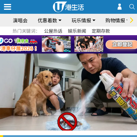
演唱会
优惠着数
玩乐情报
购物情报
热门关键词：
公屋热话
娱乐新闻
定期存款