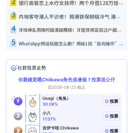
2
银行高管恋上水疗女技师！两个月借128万惊觉“沉船”沉落火海 揭背后疑似邪教操控卖淫
3
内地客夸港人不识老！揭港铁保鲜级冷气 港人求放过：别投诉
4
牙线棒乱用随时越清越糟糕！牙医惊揭盲目过户细菌恐致蛀牙：这种才是日常真保养
5
WhatsApp预设贴图怎么删？揭秘1招“反向操作”还原简洁界面 附3步实测教程