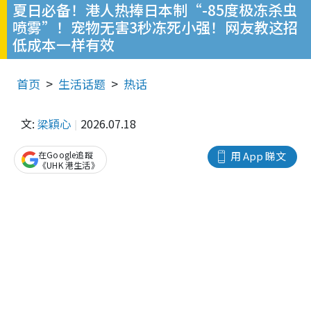
夏日必备！港人热捧日本制“-85度极冻杀虫
喷雾”！宠物无害3秒冻死小强！网友教这招
低成本一样有效
首页
生活话题
热话
文:
梁穎心
2026.07.18
在Google追蹤
用 App 睇文
《UHK 港生活》