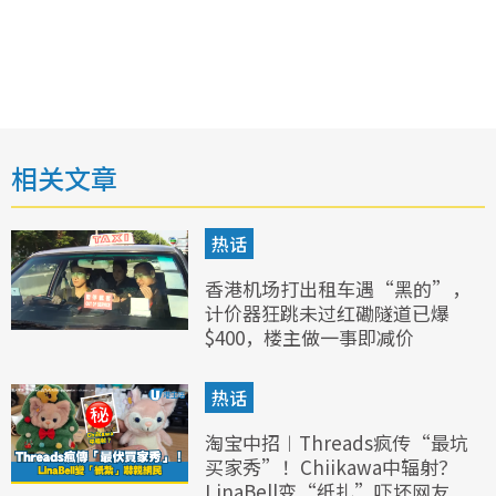
相关文章
热话
香港机场打出租车遇“黑的”，
计价器狂跳未过红磡隧道已爆
$400，楼主做一事即减价
热话
淘宝中招︱Threads疯传“最坑
买家秀”！Chiikawa中辐射？
LinaBell变“纸扎”吓坏网友