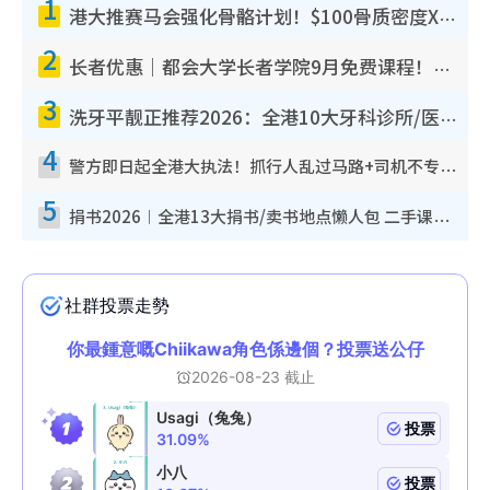
1
港大推赛马会强化骨骼计划！$100骨质密度X光检查 完成免费运动训练送超市礼券！附参加资格
2
长者优惠｜都会大学长者学院9月免费课程！多媒体/微电影创作/网络安全 附报名方法教学
3
洗牙平靓正推荐2026：全港10大牙科诊所/医院懒人包，夜诊至8点/镇静洁牙/医疗券适用
4
警方即日起全港大执法！抓行人乱过马路+司机不专注驾驶！乱过马路罚$2000
5
捐书2026︱全港13大捐书/卖书地点懒人包 二手课本最高$150＋旧书换免费咖啡/戏票