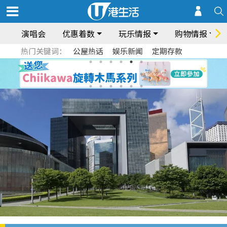
演唱会
优惠着数
玩乐情报
购物情报
热门关键词：
公屋热话
娱乐新闻
定期存款