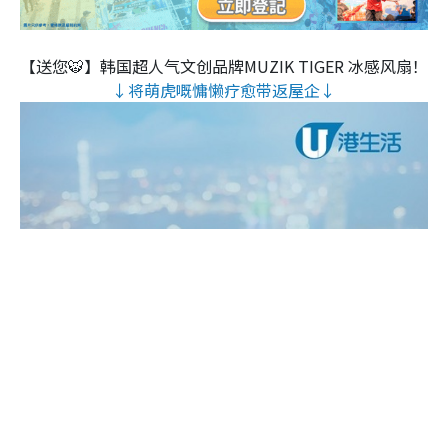
【送您🐯】韩国超人气文创品牌MUZIK TIGER 冰感风扇！
↓将萌虎嘅慵懒疗愈带返屋企↓