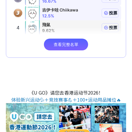
《U GO》请您去香港运动节2026！
体验新兴运动💦＋竞技赛事💪＋100+运动用品摊位🔥