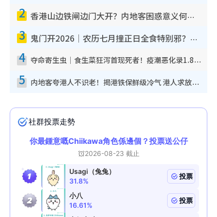
2
香港山边铁闸边门大开？内地客困惑意义何在！网友神回复：这种叫法理性防御
3
鬼门开2026｜农历七月撞正日全食特别邪？专家警告切忌做一事！揭4大禁忌+2招保平安
4
夺命寄生虫｜食生菜狂泻首现死者！疫潮恶化录1.8万宗病例 揭洗菜3大谬误
5
内地客夸港人不识老！揭港铁保鲜级冷气 港人求放过：别投诉