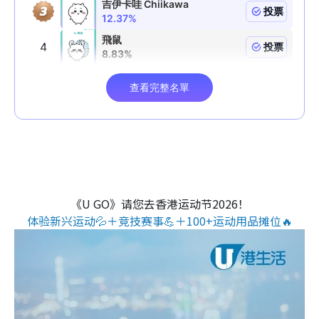
《U GO》请您去香港运动节2026！
体验新兴运动💦＋竞技赛事💪＋100+运动用品摊位🔥