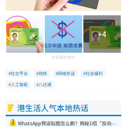
+4
点击图片放大
社交平台
残疾
网络热话
社会福利
人工智能
八达通
港生活人气本地热话
1
WhatsApp预设贴图怎么删？揭秘1招“反向操作”还原简洁界面 附3步实测教程