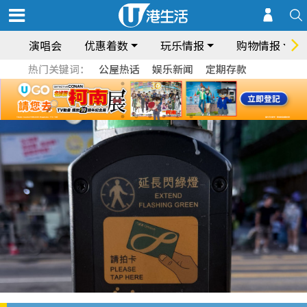
演唱会
优惠着数
玩乐情报
购物情报
热门关键词：
公屋热话
娱乐新闻
定期存款