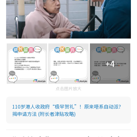
+4
点击图片放大
110岁港人收政府“极罕贺礼”！原来唔系自动派？
揭申请方法 (附长者津贴攻略)