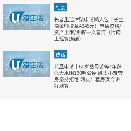
社会
长者生活津贴申请懒人包︱长生
津金额增至4345元！申请资格/
资产上限/步骤一文看清（附网
上验算连结）
热话
公屋申请｜60岁岳母苦等4年获
派天水围130呎公屋 嫌太小难转
身坚持拒绝 网友：套房凑合讲
好划算