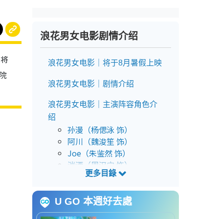
浪花男女电影剧情介绍
》将
浪花男女电影｜将于8月暑假上映
院
浪花男女电影｜剧情介绍
浪花男女电影｜主演阵容角色介
绍
孙漫（杨偲泳 饰）
阿川（魏浚笙 饰）
Joe（朱鉴然 饰）
湍洒（周汉宁 饰）
甜品小姐（陈海宁 饰）
浪花男女电影｜预告片抢先看
U GO 本週好去處
浪花男女电影｜影院购票详情