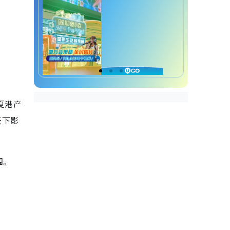
夏港产
天下影
围。