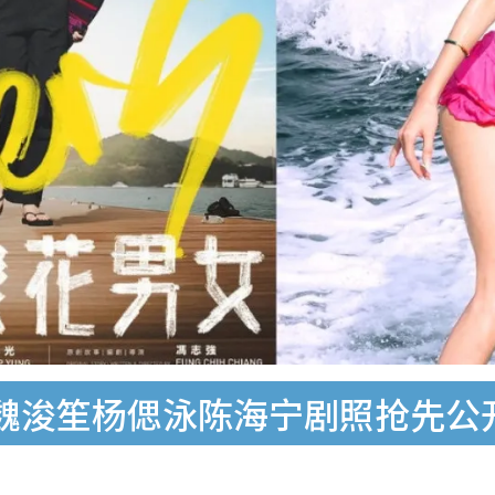
魏浚笙杨偲泳陈海宁剧照抢先公