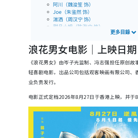
阿川（魏浚笙 饰）
Joe（朱鉴然 饰）
湍洒（周汉宁 饰）
甜品小姐（陈海宁 饰）
浪花男女电影｜预告片抢先看
浪花男女电影｜上映日期
浪花男女电影｜影院购票详情
《浪花男女》由岑子光监制、冯志强担任原创故事、
轻喜剧电影，出品公司包括观客映画有限公司、
业负责发行。
电影正式定档2026年8月27日于香港上映，并