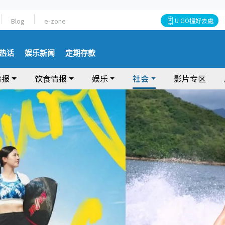
Blog
e-zone
U GO搵好去處
热话
娱乐新闻
定期存款
情报
饮食情报
娱乐
社会
影片专区