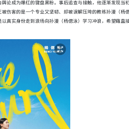
合舆论成为爆红的键盘黑粉。事后追查与接触，他逐渐发现当
正被伤害的是一个专业又坚韧、却被误解压垮的教练孙漫（杨
是以真实身份走到浪场向孙漫（杨偲泳）学习冲浪，希望藉直