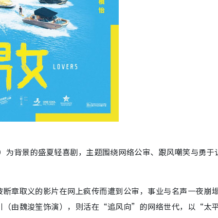
rf）为背景的盛夏轻喜剧，主题围绕网络公审、跟风嘲笑与勇于
被断章取义的影片在网上疯传而遭到公审，事业与名声一夜崩
川（由魏浚笙饰演），则活在“追风向”的网络世代，以“太