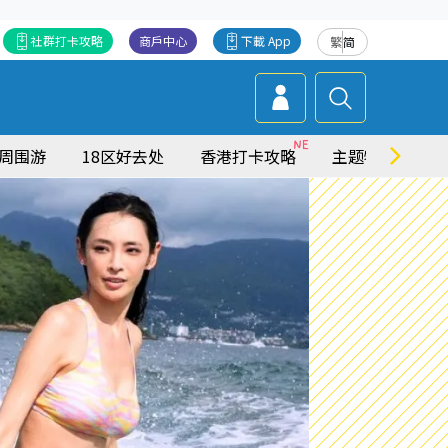
社群打卡攻略
商戶中心
下載 App
繁
简
周围游
18区好去处
香港打卡攻略
主题特集