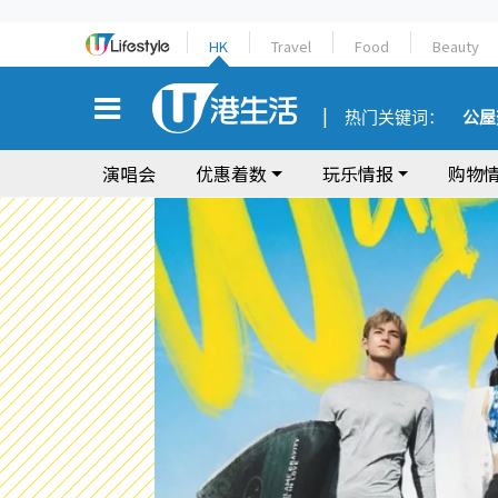
HK
Travel
Food
Beauty
热门关键词：
公屋
演唱会
优惠着数
玩乐情报
购物