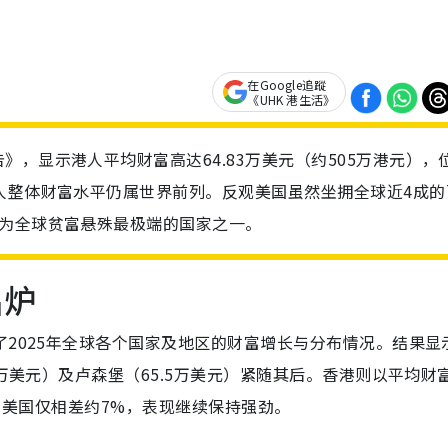
在Google追蹤
《UHK 港生活》
，显示港人平均财富高达64.83万美元（约505万港元），
人整体财富水平仍属世界前列。反观美国虽然坐拥全球近4成的
成为全球贫富悬殊最极端的国家之一。
出炉
了2025年全球各个国家及地区的财富增长与分布情况。结果显
6万美元）及卢森堡（65.5万美元）紧随其后。香港则以平均财
4，与美国仅相差约7%，表现继续保持强劲。