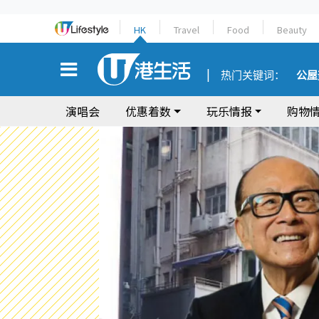
HK
Travel
Food
Beauty
热门关键词：
公屋
演唱会
优惠着数
玩乐情报
购物