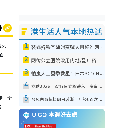
港生活人气本地热话
1
位列
装修拆铁闸随时变贼人目标？网友揭2大关键用途：装新款等于白装？附新旧铁闸分别
百
2
网传公立医院改用内地/副厂药？医生拆解正副厂分别，揭4类人换药随时出事
3
怕虫人士夏季救星！日本3COINS爆红驱虫神器$45起 1招“全程免触碰”轻松搞定小强
4
立秋2026｜8月7日立秋进入“多事之秋” 3件事不可做！专家教6招开运 清杂物／钱包纳气接好运
5
示，全
台风白海豚料周日袭浙江！经历5次“眼壁置换”极罕见 成登陆内地最长途台风
富
U GO 本週好去處