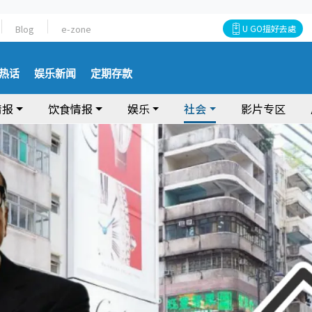
Blog
e-zone
U GO搵好去處
热话
娱乐新闻
定期存款
情报
饮食情报
娱乐
社会
影片专区