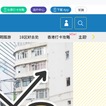
社群打卡攻略
商戶中心
下載 App
繁
简
周围游
18区好去处
香港打卡攻略
主题特集