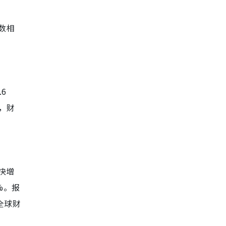
数相
6
，财
快增
%。报
全球财