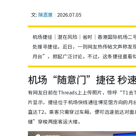
文:
陳嘉蕙
2026.07.05
机场捷径｜潜在风险｜省时｜香港国际机场二号
处搜寻捷径。近日，一则网友热传帖文声称发现
月台”，掀起广泛讨论。不过，这条捷径虽看
机场“随意门”捷径 秒速跨
有网友日前在Threads上上传照片，惊呼“T
片显示，捷径位于机场快线通往博览馆方向的月
直达T2。乘客只需穿过车厢，便可迅速抵达对
缝”穿梭两座客运大楼。