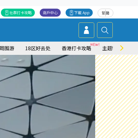
社群打卡攻略
商戶中心
下載 App
繁
简
周围游
18区好去处
香港打卡攻略
主题特集