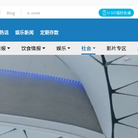
Blog
e-zone
U GO搵好去處
热话
娱乐新闻
定期存款
情报
饮食情报
娱乐
社会
影片专区