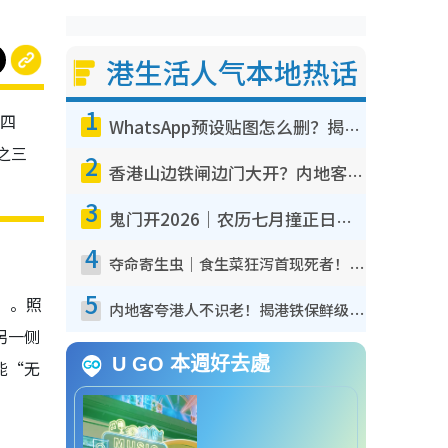
港生活人气本地热话
1
四
WhatsApp预设贴图怎么删？揭秘1招“反向操作”还原简洁界面 附3步实测教程
之三
2
香港山边铁闸边门大开？内地客困惑意义何在！网友神回复：这种叫法理性防御
3
鬼门开2026｜农历七月撞正日全食特别邪？专家警告切忌做一事！揭4大禁忌+2招保平安
4
夺命寄生虫｜食生菜狂泻首现死者！疫潮恶化录1.8万宗病例 揭洗菜3大谬误
5
”。照
内地客夸港人不识老！揭港铁保鲜级冷气 港人求放过：别投诉
另一侧
U GO 本週好去處
能“无