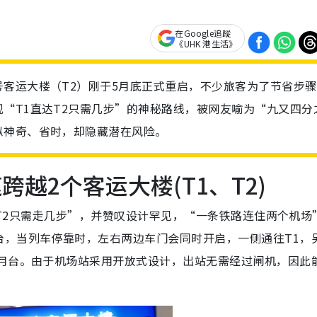
在Google追蹤
《UHK 港生活》
客运大楼（T2）刚于5月底正式重启，不少旅客为了节省步骤
“T1直达T2只需几步”的神秘路线，被网友喻为“九又四分
似神奇、省时，却隐藏潜在风险。
越2个客运大楼(T1、T2)
1去T2只需走几步”，并赞叹设计罕见，“一条铁路连住两个机场
台，当列车停靠时，左右两边车门会同时开启，一侧通往T1，
面月台。由于机场站采用开放式设计，出站无需经过闸机，因此