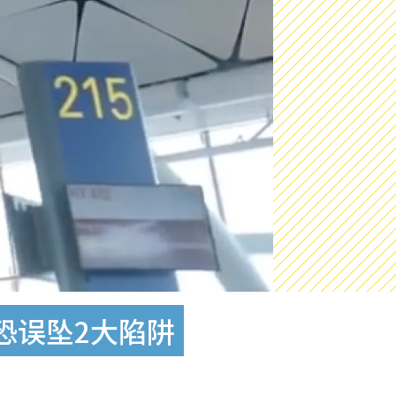
恐误坠2大陷阱