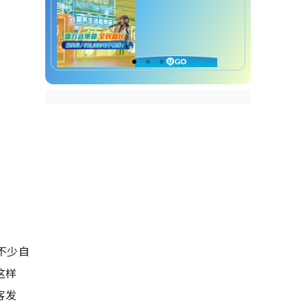
不少自
这样
客发