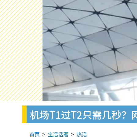
机场T1过T2只需几秒
首页
生活话题
热话