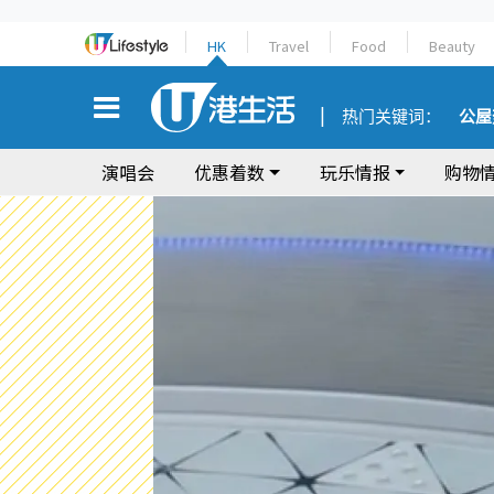
HK
Travel
Food
Beauty
热门关键词：
公屋
演唱会
优惠着数
玩乐情报
购物