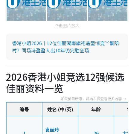
点击图片放大
香港小姐2026｜12位佳丽湖南旗袍造型惊变丫鬟陪
衬？同场冯盈盈大出10年仍完胜全场
2026香港小姐竞选12强候选
佳丽资料一览
编号
姓名 (中/英)
年龄
学
袁丝玲
1
26
大学