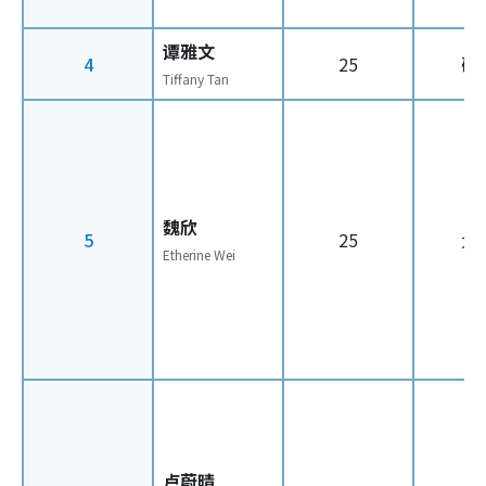
谭雅文
4
25
硕
Tiffany Tan
魏欣
5
25
大
Etherine Wei
卢蔚晴