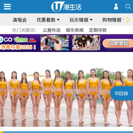
演唱会
优惠着数
玩乐情报
购物情报
热门关键词：
公屋热话
娱乐新闻
定期存款
目錄