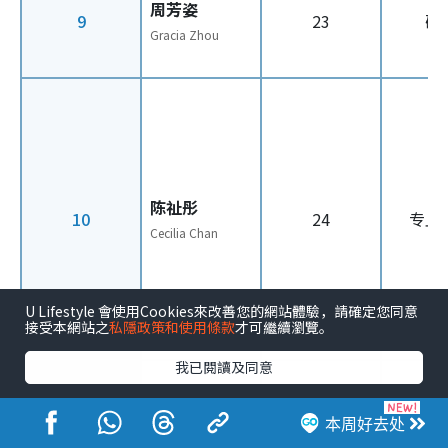
周芳姿
9
23
硕
Gracia Zhou
陈祉彤
10
24
专上
Cecilia Chan
U Lifestyle 會使用Cookies來改善您的網站體驗，請確定您同意
接受本網站之
私隱政策和使用條款
才可繼續瀏覽。
我已閱讀及同意
本周好去处
颜懿妃
11
27
硕