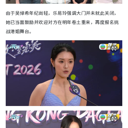
由于吴倬希年纪尚轻，乐易玲强调大门并未就此关闭，
她已当面鼓励并欢迎对方在明年卷土重来，再度报名挑
战港姐舞台。