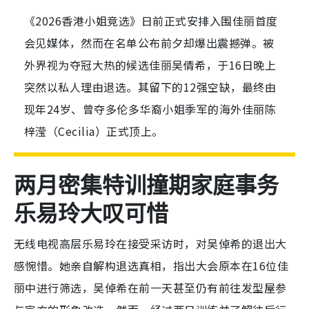
《2026香港小姐竞选》日前正式安排入围佳丽首度
会见媒体，然而在名单公布前夕却爆出震撼弹。被
外界视为夺冠大热的候选佳丽吴倩希，于16日晚上
突然以私人理由退选。其留下的12强空缺，最终由
现年24岁、曾夺多伦多华裔小姐季军的海外佳丽陈
梓滢（Cecilia）正式顶上。
两月密集特训撞期家庭事务
乐易玲大叹可惜
无线电视高层乐易玲在接受采访时，对吴倬希的退出大
感惋惜。她亲自解构退选真相，指出大会原本在16位佳
丽中进行筛选，吴倬希在前一天甚至仍有前往发型屋参