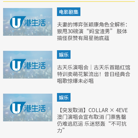
电影剧集
夫妻的博弈张颖康角色全解析：
狠甩30磅演“妈宝渣男” 肢体
搞怪获赞有周星驰底蕴
娱乐
古天乐演唱会｜古天乐首踏红馆
特训卖萌花絮流出！昔日经典合
唱歌惊爆未必唱
娱乐
【突发取消】COLLAR × 4EVE
澳门演唱会宣布取消 门票售罄
仍难逃厄运 乐迷怒轰“不可抗
力”