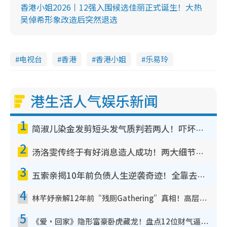
香港小姐2026丨12强入围候选佳丽正式诞生！大热
吴倬希形象改造后突然退选
电视台
香港
香港小姐
乐易玲
港生活人气娱乐新闻
1
简淑儿染金发剪短头发气质判若两人！吓坏老公麦大力都认不出：“你做什么？”
2
汤洛雯传终于有好消息造人成功！两大细节曝孕味极浓引猜测：大肚婆先会咁！
3
五索亲揭10年前负债人生逆袭奇迹！全靠去一地方转运后即遇上马先生
4
林芊妤亲解12年前“残厕Gathering”真相！高层解约一句话重创尊严，至今拒返TVB
5
《爱·回家》隐形富豪卧虎藏龙！盘点12位财气逼人的有钱艺人：这位美女3亿身家不愁做