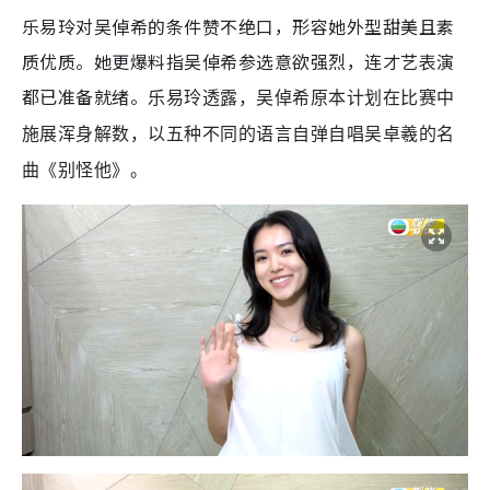
乐易玲对吴倬希的条件赞不绝口，形容她外型甜美且素
质优质。她更爆料指吴倬希参选意欲强烈，连才艺表演
都已准备就绪。
乐易玲透露，吴倬希原本计划在比赛中
施展浑身解数，以五种不同的语言自弹自唱吴卓羲的名
曲《别怪他》。