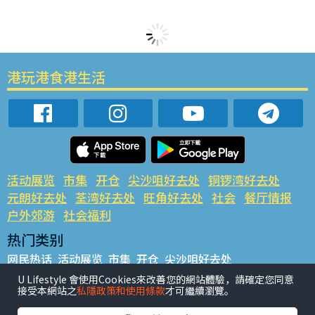
港玩港食港生活
活动展览
市集
开仓
尖沙咀好去处
铜锣湾好去处
元朗好去处
荃湾好去处
旺角好去处
社会
餐厅情报
户外郊游
社会福利
热门类别
网民热话
活动展览
市集
开仓
尖沙咀好去处
铜锣湾好去处
元朗好去处
荃湾好去处
旺角好去处
社会
U Lifestyle 會使用Cookies來改善您的網站體驗，請確定您同意
接受本網站之
私隱政策和使用條款
才可繼續瀏覽。
餐厅情报
户外郊游