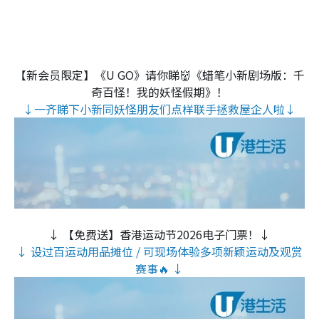
【新会员限定】《U GO》请你睇👹《蜡笔小新剧场版：千
奇百怪！我的妖怪假期》！
↓一齐睇下小新同妖怪朋友们点样联手拯救屋企人啦↓
↓ 【免费送】香港运动节2026电子门票！↓
↓ 设过百运动用品摊位 / 可现场体验多项新颖运动及观赏
赛事🔥 ↓