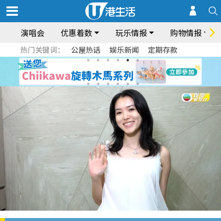
演唱会
优惠着数
玩乐情报
购物情报
热门关键词：
公屋热话
娱乐新闻
定期存款