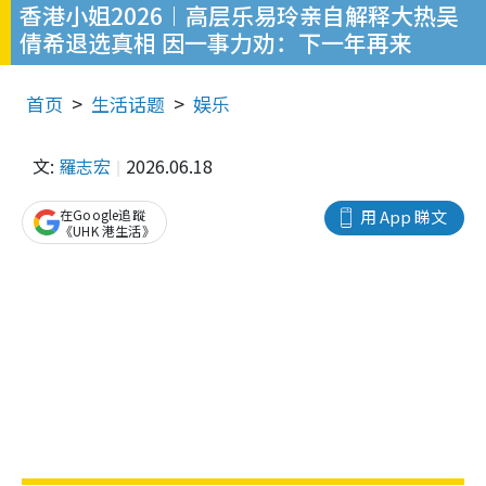
香港小姐2026︱高层乐易玲亲自解释大热吴
倩希退选真相 因一事力劝：下一年再来
首页
生活话题
娱乐
文:
羅志宏
2026.06.18
在Google追蹤
用 App 睇文
《UHK 港生活》