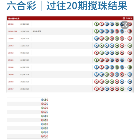
六合彩｜过往20期搅珠结果