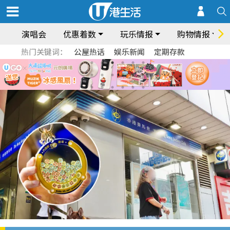
演唱会
优惠着数
玩乐情报
购物情报
热门关键词：
公屋热话
娱乐新闻
定期存款