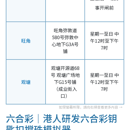
事开闸前
旺角弥敦道
星期一至日 中
580号弥敦中
旺角
午12时至下午
心地下G3A号
7时
铺
观塘开源道68
号 观塘广场地
星期一至日 中
观塘
下G15号铺
午12时至下午
（成业街入
7时
口）
六合彩｜港人研发六合彩钥
匙扣搅珠模拟器