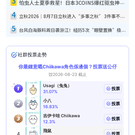
3
怕虫人士夏季救星！日本3COINS爆红驱虫神器$45起 1招“全程免触碰”轻松搞定小强
4
立秋2026｜8月7日立秋进入“多事之秋” 3件事不可做！专家教6招开运 清杂物／钱包纳气接好运
5
台风白海豚料周日袭浙江！经历5次“眼壁置换”极罕见 成登陆内地最长途台风