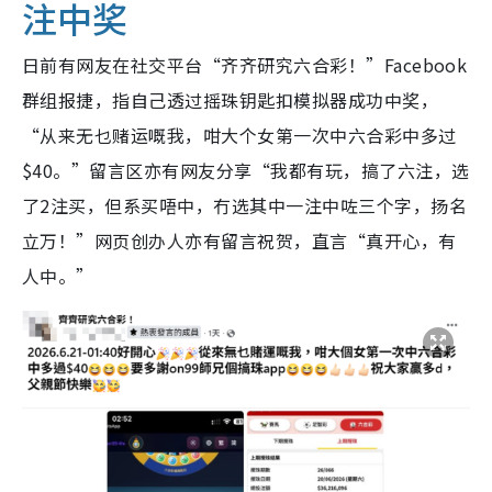
注中奖
日前有网友在社交平台“齐齐研究六合彩！”Facebook
群组报捷，指自己透过摇珠钥匙扣模拟器成功中奖，
“从来无乜赌运嘅我，咁大个女第一次中六合彩中多过
$40。”留言区亦有网友分享“我都有玩，搞了六注，选
了2注买，但系买唔中，冇选其中一注中咗三个字，扬名
立万！”网页创办人亦有留言祝贺，直言“真开心，有
人中。”