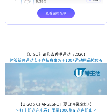
《U GO》请您去香港运动节2026！
体验新兴运动💦＋竞技赛事💪＋100+运动用品摊位🔥
【U GO x CHARGESPOT 夏日消暑企划⚡】
> 打卡即送充电券！限量1000张🔋送完即止 <