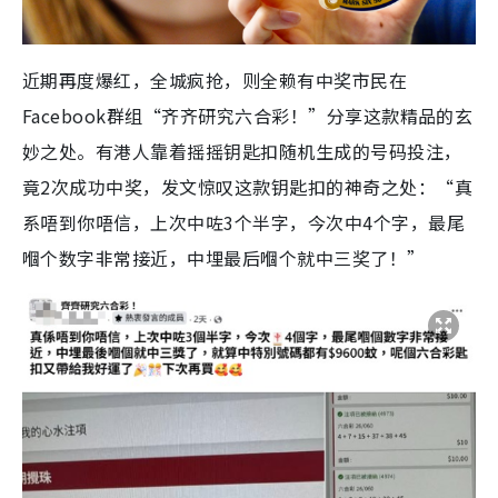
近期再度爆红，全城疯抢，则全赖有中奖市民在
Facebook群组“齐齐研究六合彩！”分享这款精品的玄
妙之处。有港人靠着摇摇钥匙扣随机生成的号码投注，
竟2次成功中奖，发文惊叹这款钥匙扣的神奇之处：“真
系唔到你唔信，上次中咗3个半字，今次中4个字，最尾
嗰个数字非常接近，中埋最后嗰个就中三奖了！”