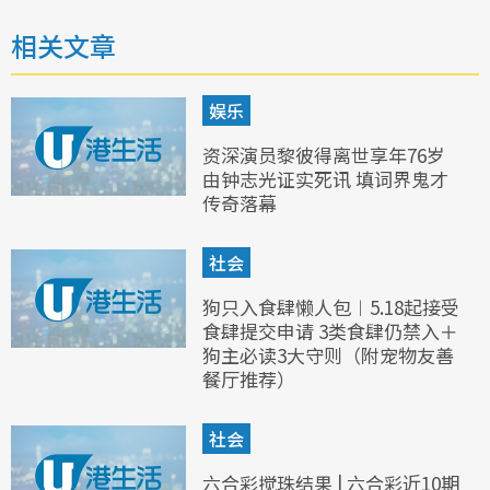
相关文章
娱乐
资深演员黎彼得离世享年76岁
由钟志光证实死讯 填词界鬼才
传奇落幕
社会
狗只入食肆懒人包︱5.18起接受
食肆提交申请 3类食肆仍禁入＋
狗主必读3大守则（附宠物友善
餐厅推荐）
社会
六合彩搅珠结果 | 六合彩近10期