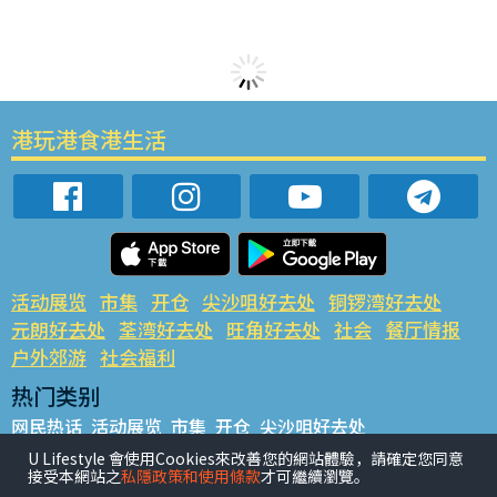
港玩港食港生活
活动展览
市集
开仓
尖沙咀好去处
铜锣湾好去处
元朗好去处
荃湾好去处
旺角好去处
社会
餐厅情报
户外郊游
社会福利
热门类别
网民热话
活动展览
市集
开仓
尖沙咀好去处
铜锣湾好去处
元朗好去处
荃湾好去处
旺角好去处
社会
U Lifestyle 會使用Cookies來改善您的網站體驗，請確定您同意
接受本網站之
私隱政策和使用條款
才可繼續瀏覽。
餐厅情报
户外郊游