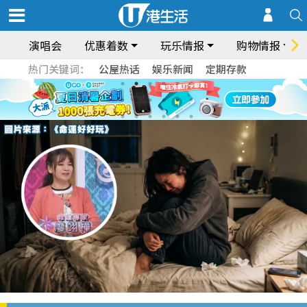
演唱会
优惠着数
玩乐情报
购物情报
热门关键词：
公屋热话
娱乐新闻
定期存款