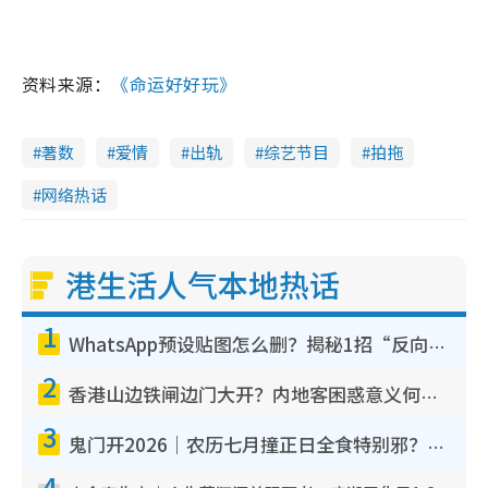
资料来源：
《命运好好玩》
著数
爱情
出轨
综艺节目
拍拖
网络热话
港生活人气本地热话
1
WhatsApp预设贴图怎么删？揭秘1招“反向操作”还原简洁界面 附3步实测教程
2
香港山边铁闸边门大开？内地客困惑意义何在！网友神回复：这种叫法理性防御
3
鬼门开2026｜农历七月撞正日全食特别邪？专家警告切忌做一事！揭4大禁忌+2招保平安
4