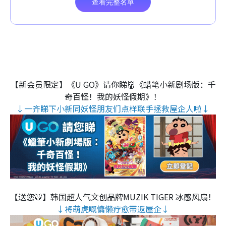
【新会员限定】《U GO》请你睇👹《蜡笔小新剧场版：千
奇百怪！我的妖怪假期》！
↓一齐睇下小新同妖怪朋友们点样联手拯救屋企人啦↓
【送您🐯】韩国超人气文创品牌MUZIK TIGER 冰感风扇！
↓将萌虎嘅慵懒疗愈带返屋企↓