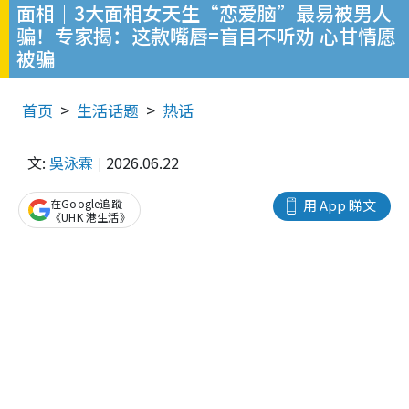
面相｜3大面相女天生“恋爱脑”最易被男人
骗！专家揭：这款嘴唇=盲目不听劝 心甘情愿
被骗
首页
生活话题
热话
文:
吳泳霖
2026.06.22
在Google追蹤
用 App 睇文
《UHK 港生活》