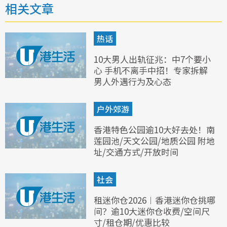
相关文章
热话
10大男人出轨征兆：中7个要小
心 手机不离手中招！专家拆解
男人外遇行为及心态
户外郊游
香港特色公园逾10大好去处！南
莲园池/天文公园/地质公园 附地
址/交通方式/开放时间
社会
租迷你仓2026︱香港迷你仓挑哪
间？逾10大迷你仓收费/空间尺
寸/租仓期/优惠比较