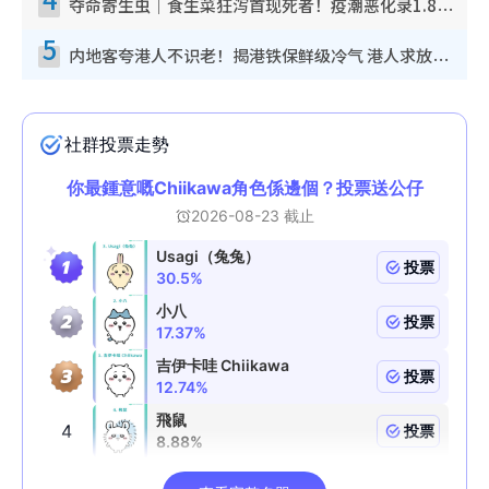
夺命寄生虫｜食生菜狂泻首现死者！疫潮恶化录1.8万宗病例 揭洗菜3大谬误
5
内地客夸港人不识老！揭港铁保鲜级冷气 港人求放过：别投诉