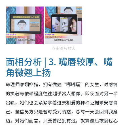
点击图片放大
面相分析 | 3. 嘴唇较厚、嘴
角微翘上扬
命理师廖翊桦指，拥有微翘“嘟嘟唇”的女生，对感情
的执著与依赖程度往往超乎常人想像。即使面对另一半
出轨，她们也会紧紧拿着过去相爱的种种证据来安慰自
己，坚信男方只是暂时受到诱惑，总有一天会回到我身
边。对她们而言，只要曾经拥有过，就算最后被骗也心