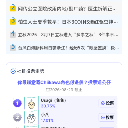
2
网传公立医院改用内地/副厂药？医生拆解正副厂分别，揭4类人换药随时出事
3
怕虫人士夏季救星！日本3COINS爆红驱虫神器$45起 1招“全程免触碰”轻松搞定小强
4
立秋2026｜8月7日立秋进入“多事之秋” 3件事不可做！专家教6招开运 清杂物／钱包纳气接好运
5
台风白海豚料周日袭浙江！经历5次“眼壁置换”极罕见 成登陆内地最长途台风