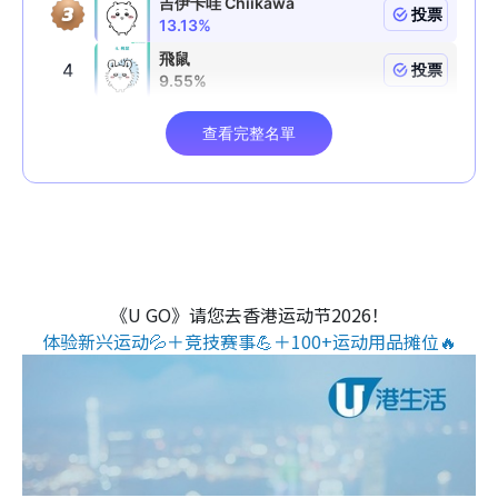
《U GO》请您去香港运动节2026！
体验新兴运动💦＋竞技赛事💪＋100+运动用品摊位🔥