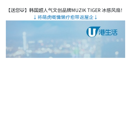
【送您🐯】韩国超人气文创品牌MUZIK TIGER 冰感风扇！
↓将萌虎嘅慵懒疗愈带返屋企↓