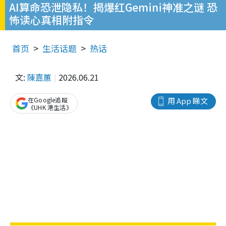
AI算命恐泄隐私！揭爆红Gemini神准之谜 恐
怖读心真相附指令
首页
生活话题
热话
文:
陳嘉蕙
2026.06.21
在Google追蹤
用 App 睇文
《UHK 港生活》