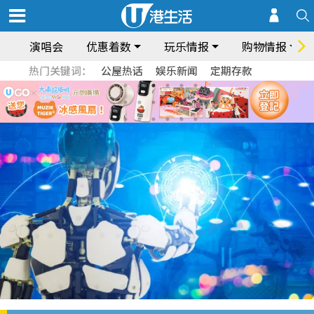
演唱会
优惠着数
玩乐情报
购物情报
热门关键词：
公屋热话
娱乐新闻
定期存款