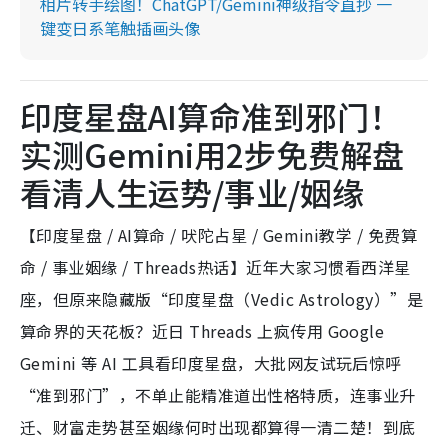
相片转手绘图！ChatGPT/Gemini神级指令直抄 一
键变日系笔触插画头像
印度星盘AI算命准到邪门！
实测Gemini用2步免费解盘
看清人生运势/事业/姻缘
【印度星盘 / AI算命 / 吠陀占星 / Gemini教学 / 免费算
命 / 事业姻缘 / Threads热话】近年大家习惯看西洋星
座，但原来隐藏版“印度星盘（Vedic Astrology）”是
算命界的天花板？近日 Threads 上疯传用 Google
Gemini 等 AI 工具看印度星盘，大批网友试玩后惊呼
“准到邪门”，不单止能精准道出性格特质，连事业升
迁、财富走势甚至姻缘何时出现都算得一清二楚！到底