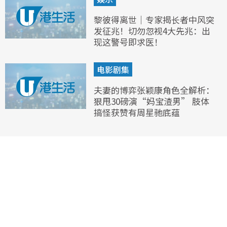
黎彼得离世｜专家揭长者中风突
发征兆！切勿忽视4大先兆：出
现这警号即求医！
电影剧集
夫妻的博弈张颖康角色全解析：
狠甩30磅演“妈宝渣男” 肢体
搞怪获赞有周星驰底蕴