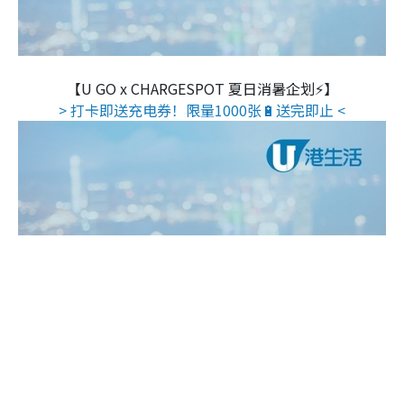
【U GO x CHARGESPOT 夏日消暑企划⚡】
> 打卡即送充电券！限量1000张🔋送完即止 <