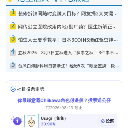
1
装修拆铁闸随时变贼人目标？网友揭2大关键用途：装新款等于白装？附新旧铁闸分别
2
网传公立医院改用内地/副厂药？医生拆解正副厂分别，揭4类人换药随时出事
3
怕虫人士夏季救星！日本3COINS爆红驱虫神器$45起 1招“全程免触碰”轻松搞定小强
4
立秋2026｜8月7日立秋进入“多事之秋” 3件事不可做！专家教6招开运 清杂物／钱包纳气接好运
5
台风白海豚料周日袭浙江！经历5次“眼壁置换”极罕见 成登陆内地最长途台风