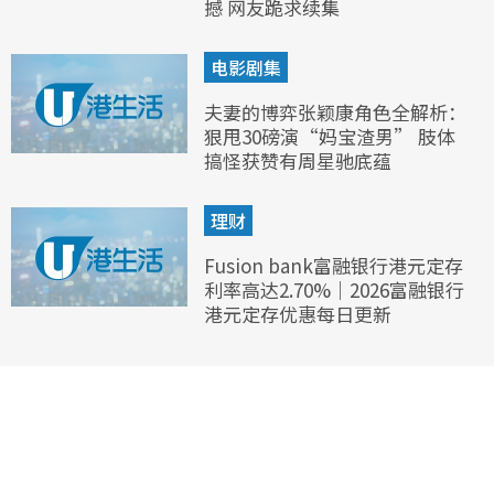
撼 网友跪求续集
电影剧集
夫妻的博弈张颖康角色全解析：
狠甩30磅演“妈宝渣男” 肢体
搞怪获赞有周星驰底蕴
理财
Fusion bank富融银行港元定存
利率高达2.70%｜2026富融银行
港元定存优惠每日更新