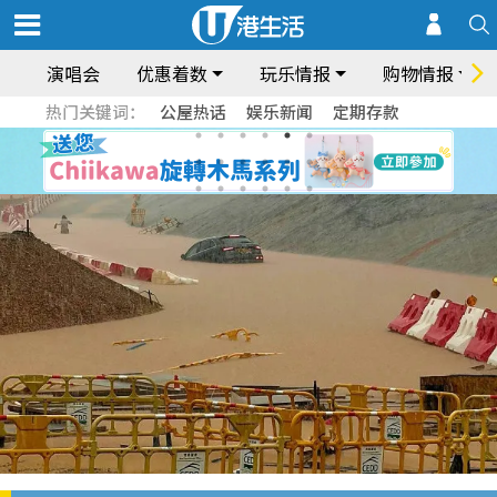
演唱会
优惠着数
玩乐情报
购物情报
热门关键词：
公屋热话
娱乐新闻
定期存款