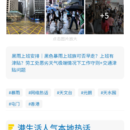
+5
点击图片放大
黑雨上班安排｜黑色暴雨上班族可否早走？上班有
津贴？劳工处恶劣天气极端情况下工作守则+交通津
贴问题
暴雨
网络热话
天文台
元朗
天水围
屯门
香港
港生活人气本地热话