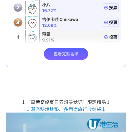
↓“森境奇缘夏日异想寻龙记”限定精品↓
↓漫游秘境地垫、多用途旅行收纳袋↓