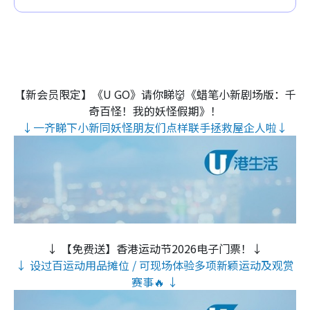
【新会员限定】《U GO》请你睇👹《蜡笔小新剧场版：千
奇百怪！我的妖怪假期》！
↓一齐睇下小新同妖怪朋友们点样联手拯救屋企人啦↓
↓ 【免费送】香港运动节2026电子门票！↓
↓ 设过百运动用品摊位 / 可现场体验多项新颖运动及观赏
赛事🔥 ↓