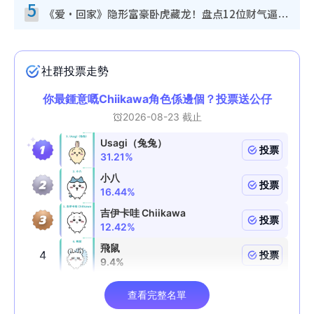
5
《爱·回家》隐形富豪卧虎藏龙！盘点12位财气逼人的有钱艺人：这位美女3亿身家不愁做