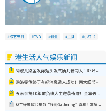
综艺节目
TVB
创业
主播
小红书
港生活人气娱乐新闻
1
简淑儿染金发剪短头发气质判若两人！吓坏老公麦大力都认不出：“你做什么？”
2
汤洛雯传终于有好消息造人成功！两大细节曝孕味极浓引猜测：大肚婆先会咁！
3
五索亲揭10年前负债人生逆袭奇迹！全靠去一地方转运后即遇上马先生
4
林芊妤亲解12年前“残厕Gathering”真相！高层解约一句话重创尊严，至今拒返TVB