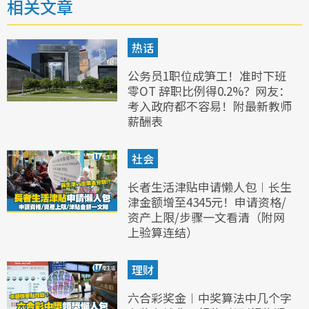
相关文章
热话
公务员1职位成笋工！准时下班
零OT 辞职比例得0.2%？网友：
考入政府都不容易！附最新教师
薪酬表
社会
长者生活津贴申请懒人包︱长生
津金额增至4345元！申请资格/
资产上限/步骤一文看清（附网
上验算连结）
理财
六合彩奖金︱中奖算法中几个字