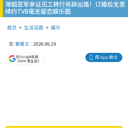
港姐亚军亲证见工转行另辟出路！订婚后无意
续约TVB毫无留恋娱乐圈
首页
生活话题
娱乐
文:
鄭惠文
2026.06.19
在Google追蹤
用 App 睇文
《UHK 港生活》