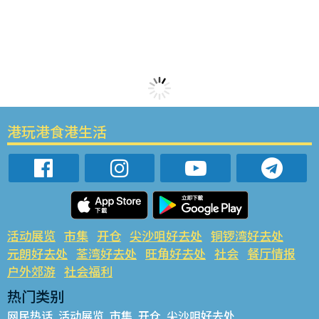
港玩港食港生活
活动展览
市集
开仓
尖沙咀好去处
铜锣湾好去处
元朗好去处
荃湾好去处
旺角好去处
社会
餐厅情报
户外郊游
社会福利
热门类别
网民热话
活动展览
市集
开仓
尖沙咀好去处