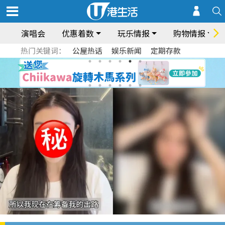
演唱会
优惠着数
玩乐情报
购物情报
热门关键词：
公屋热话
娱乐新闻
定期存款